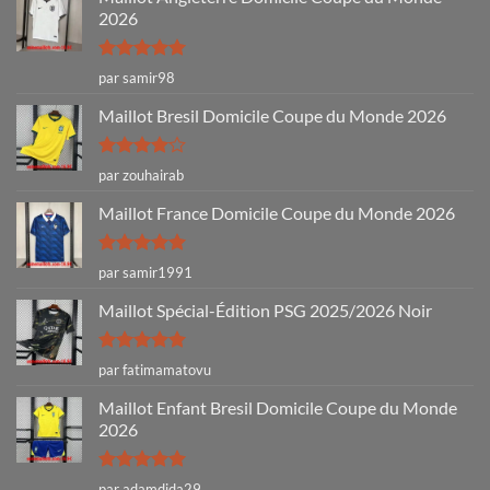
2026
Note
5
sur
par samir98
5
Maillot Bresil Domicile Coupe du Monde 2026
Note
4
par zouhairab
sur 5
Maillot France Domicile Coupe du Monde 2026
Note
5
sur
par samir1991
5
Maillot Spécial-Édition PSG 2025/2026 Noir
Note
5
sur
par fatimamatovu
5
Maillot Enfant Bresil Domicile Coupe du Monde
2026
Note
5
sur
par adamdida29