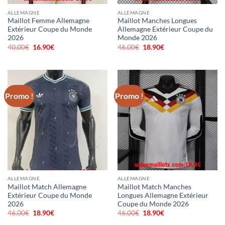
ALLEMAGNE
ALLEMAGNE
Maillot Femme Allemagne
Maillot Manches Longues
Extérieur Coupe du Monde
Allemagne Extérieur Coupe du
2026
Monde 2026
40.00
€
Le
16.90
€
Le
46.00
€
Le
18.90
€
Le
prix
prix
prix
prix
initial
actuel
initial
actuel
était :
est :
était :
est :
40.00€.
16.90€.
46.00€.
18.90€.
Promo !
Promo !
ALLEMAGNE
ALLEMAGNE
Maillot Match Allemagne
Maillot Match Manches
Extérieur Coupe du Monde
Longues Allemagne Extérieur
2026
Coupe du Monde 2026
46.00
€
Le
18.90
€
Le
46.00
€
Le
18.90
€
Le
prix
prix
prix
prix