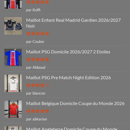
Note
5
sur
par Koffi
5
Maillot Enfant Real Madrid Gardien 2026/2027
Noir
Note
5
sur
par Coulon
5
Maillot PSG Domicile 2026/2027 2 Etoiles
Note
5
sur
par Abboud
5
Maillot PSG Pre Match Night Edition 2026
Note
4
par blancon
sur 5
Maillot Belgique Domicile Coupe du Monde 2026
Note
5
sur
par abkarian
5
Maillot Angleterre Domicile Coupe du Monde