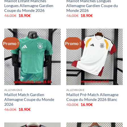
Maillot Enfant Manches
Maillot Manches Longues
Longues Allemagne Gardien
Allemagne Gardien Coupe du
Coupe du Monde 2026
Monde 2026
46.00
€
Le
18.90
€
Le
46.00
€
Le
18.90
€
Le
prix
prix
prix
prix
initial
actuel
initial
actuel
était :
est :
était :
est :
46.00€.
18.90€.
46.00€.
18.90€.
Promo !
Promo !
ALLEMAGNE
ALLEMAGNE
Maillot Match Gardien
Maillot Pré-Match Allemagne
Allemagne Coupe du Monde
Coupe du Monde 2026 Blanc
2026
40.00
€
Le
16.90
€
Le
prix
prix
46.00
€
Le
18.90
€
Le
initial
actuel
prix
prix
était :
est :
initial
actuel
40.00€.
16.90€.
était :
est :
46.00€.
18.90€.