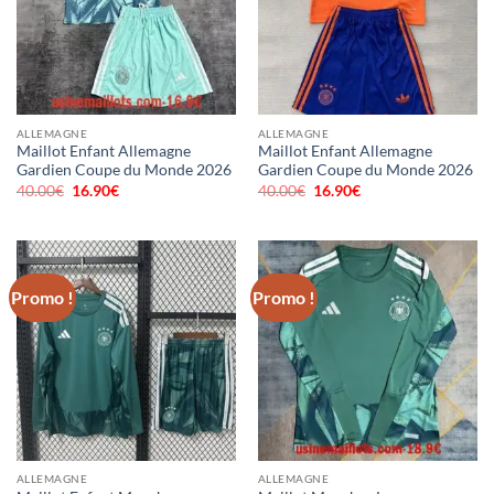
ALLEMAGNE
ALLEMAGNE
Maillot Enfant Allemagne
Maillot Enfant Allemagne
Gardien Coupe du Monde 2026
Gardien Coupe du Monde 2026
40.00
€
Le
16.90
€
Le
40.00
€
Le
16.90
€
Le
prix
prix
prix
prix
initial
actuel
initial
actuel
était :
est :
était :
est :
40.00€.
16.90€.
40.00€.
16.90€.
Promo !
Promo !
ALLEMAGNE
ALLEMAGNE