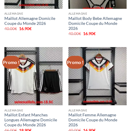
ALLEMAGNE
ALLEMAGNE
Maillot Allemagne Domicile
Maillot Body Bebe Allemagne
Coupe du Monde 2026
Domicile Coupe du Monde
2026
40.00
€
Le
16.90
€
Le
prix
prix
40.00
€
Le
16.90
€
Le
initial
actuel
prix
prix
était :
est :
initial
actuel
40.00€.
16.90€.
était :
est :
40.00€.
16.90€.
Promo !
Promo !
ALLEMAGNE
ALLEMAGNE
Maillot Enfant Manches
Maillot Femme Allemagne
Longues Allemagne Domicile
Domicile Coupe du Monde
Coupe du Monde 2026
2026
46.00
€
Le
18.90
€
Le
40.00
€
Le
16.90
€
Le