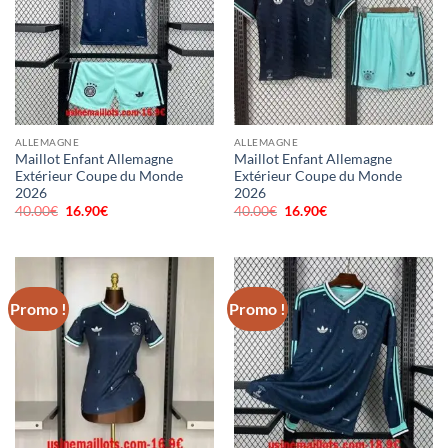
ALLEMAGNE
ALLEMAGNE
Maillot Enfant Allemagne
Maillot Enfant Allemagne
Extérieur Coupe du Monde
Extérieur Coupe du Monde
2026
2026
40.00
€
Le
16.90
€
Le
40.00
€
Le
16.90
€
Le
prix
prix
prix
prix
initial
actuel
initial
actuel
était :
est :
était :
est :
40.00€.
16.90€.
40.00€.
16.90€.
Promo !
Promo !