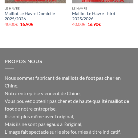
LE HAVRE
LE HAVRE
Maillot Le Havre Domicile
Maillot Le Havre Third
2025/2026
2025/2026
40.00
€
Le
16.90
€
Le
40.00
€
Le
16.90
€
Le
prix
prix
prix
prix
initial
actuel
initial
actuel
était :
est :
était :
est :
40.00€.
16.90€.
40.00€.
16.90€.
PROPOS NOUS
Nous sommes fabricant de
maillots de foot pas cher
en
Chine.
Notre entreprise viennent de Chine,
Vous pouvez obtenir pas cher et de haute qualité
maillot de
foot
de notre entreprise,
Ils sont plus même avec l’original,
Mais ils ne sont pas égaux à l’original,
L’image fait spectacle sur le site fournies à titre indicatif,