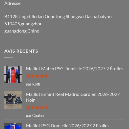
Adresse:
B1128 Jingxi Jiedao Guantong Shangwu Dasha,baiyun
510405,guangzhou
guangdong,Chine
AVIS RÉCENTS
Maillot Match PSG Domicile 2026/2027 2 Étoiles
Note
5
sur
par Koffi
5
Maillot Enfant Real Madrid Gardien 2026/2027
Noir
Note
5
sur
par Coulon
5
Maillot PSG Domicile 2026/2027 2 Etoiles