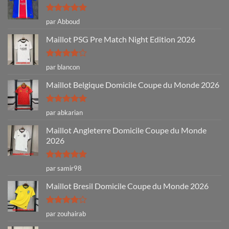
Note
5
sur
par Abboud
5
Maillot PSG Pre Match Night Edition 2026
Note
4
par blancon
sur 5
Maillot Belgique Domicile Coupe du Monde 2026
Note
5
sur
par abkarian
5
Maillot Angleterre Domicile Coupe du Monde
2026
Note
5
sur
par samir98
5
Maillot Bresil Domicile Coupe du Monde 2026
Note
4
par zouhairab
sur 5