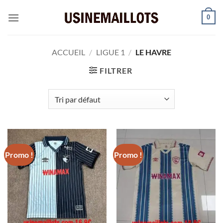
Passer
0
au
contenu
ACCUEIL
/
LIGUE 1
/
LE HAVRE
FILTRER
Promo !
Promo !