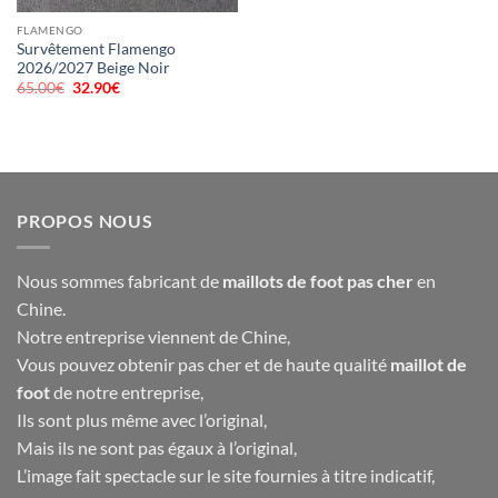
FLAMENGO
Survêtement Flamengo
2026/2027 Beige Noir
65.00
€
Le
32.90
€
Le
prix
prix
initial
actuel
était :
est :
65.00€.
32.90€.
PROPOS NOUS
Nous sommes fabricant de
maillots de foot pas cher
en
Chine.
Notre entreprise viennent de Chine,
Vous pouvez obtenir pas cher et de haute qualité
maillot de
foot
de notre entreprise,
Ils sont plus même avec l’original,
Mais ils ne sont pas égaux à l’original,
L’image fait spectacle sur le site fournies à titre indicatif,