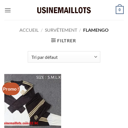
Passer
0
au
contenu
ACCUEIL
/
SURVÊTEMENT
/
FLAMENGO
FILTRER
Promo !