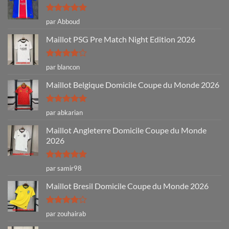
Note
5
sur
par Abboud
5
Maillot PSG Pre Match Night Edition 2026
Note
4
par blancon
sur 5
Maillot Belgique Domicile Coupe du Monde 2026
Note
5
sur
par abkarian
5
Maillot Angleterre Domicile Coupe du Monde
2026
Note
5
sur
par samir98
5
Maillot Bresil Domicile Coupe du Monde 2026
Note
4
par zouhairab
sur 5