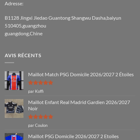
Adresse:
B1128 Jingxi Jiedao Guantong Shangwu Dasha,baiyun
510405,guangzhou
guangdong,Chine
AVIS RÉCENTS
Maillot Match PSG Domicile 2026/2027 2 Étoiles
Note
5
sur
par Koffi
5
Maillot Enfant Real Madrid Gardien 2026/2027
Noir
Note
5
sur
par Coulon
5
Maillot PSG Domicile 2026/2027 2 Etoiles