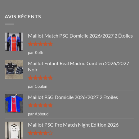
AVIS RÉCENTS
Maillot Match PSG Domicile 2026/2027 2 Étoiles
Note
5
sur
par Koffi
5
Maillot Enfant Real Madrid Gardien 2026/2027
Noir
Note
5
sur
par Coulon
5
Maillot PSG Domicile 2026/2027 2 Etoiles
Note
5
sur
par Abboud
5
Maillot PSG Pre Match Night Edition 2026