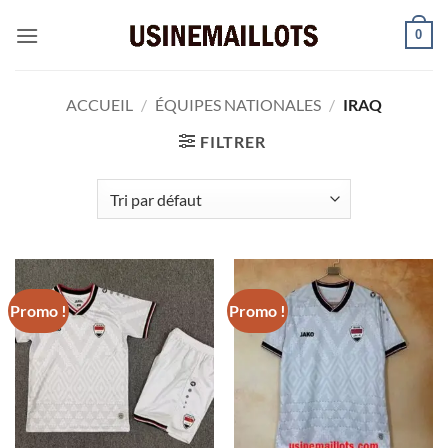
Passer
0
au
contenu
ACCUEIL
/
ÉQUIPES NATIONALES
/
IRAQ
FILTRER
Promo !
Promo !