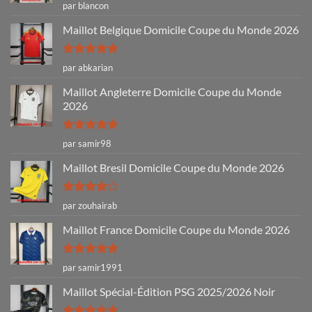
Note
4
par blancon
sur 5
Maillot Belgique Domicile Coupe du Monde 2026
Note
5
sur
par abkarian
5
Maillot Angleterre Domicile Coupe du Monde
2026
Note
5
sur
par samir98
5
Maillot Bresil Domicile Coupe du Monde 2026
Note
4
par zouhairab
sur 5
Maillot France Domicile Coupe du Monde 2026
Note
5
sur
par samir1991
5
Maillot Spécial-Édition PSG 2025/2026 Noir