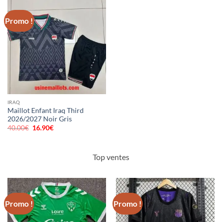
Promo !
IRAQ
Maillot Enfant Iraq Third
2026/2027 Noir Gris
40.00
€
Le
16.90
€
Le
prix
prix
initial
actuel
était :
est :
40.00€.
16.90€.
Top ventes
Promo !
Promo !