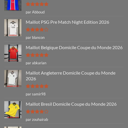
Note
5
sur
par Abboud
5
Maillot PSG Pre Match Night Edition 2026
Note
4
par blancon
sur 5
Maillot Belgique Domicile Coupe du Monde 2026
Note
5
sur
par abkarian
5
Maillot Angleterre Domicile Coupe du Monde
2026
Note
5
sur
par samir98
5
Maillot Bresil Domicile Coupe du Monde 2026
Note
4
par zouhairab
sur 5