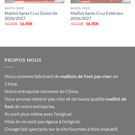
SANTA CRUZ
SANTA CRUZ
Maillot Santa Cruz Domicile
Maillot Santa Cruz Extérieur
2026/2027
2026/2027
40.00
€
Le
16.90
€
Le
40.00
€
Le
16.90
€
Le
prix
prix
prix
prix
initial
actuel
initial
actuel
était :
est :
était :
est :
40.00€.
16.90€.
40.00€.
16.90€.
PROPOS NOUS
Nous sommes fabricant de
maillots de foot pas cher
en
Chine.
Notre entreprise viennent de Chine,
Vous pouvez obtenir pas cher et de haute qualité
maillot de
foot
de notre entreprise,
Ils sont plus même avec l’original,
Mais ils ne sont pas égaux à l’original,
L’image fait spectacle sur le site fournies à titre indicatif,