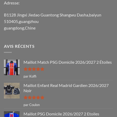
Adresse:
B1128 Jingxi Jiedao Guantong Shangwu Dasha,baiyun
510405,guangzhou
guangdong,Chine
AVIS RÉCENTS
Maillot Match PSG Domicile 2026/2027 2 Étoiles
Note
5
sur
par Koffi
5
Maillot Enfant Real Madrid Gardien 2026/2027
Noir
Note
5
sur
par Coulon
5
Maillot PSG Domicile 2026/2027 2 Etoiles