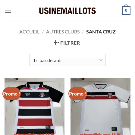
Passer
0
au
contenu
ACCUEIL
/
AUTRES CLUBS
/
SANTA CRUZ
FILTRER
Promo !
Promo !