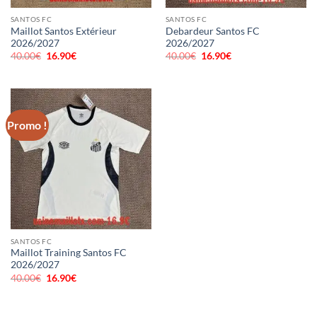
SANTOS FC
SANTOS FC
Maillot Santos Extérieur
Debardeur Santos FC
2026/2027
2026/2027
40.00
€
Le
16.90
€
Le
40.00
€
Le
16.90
€
Le
prix
prix
prix
prix
initial
actuel
initial
actuel
était :
est :
était :
est :
40.00€.
16.90€.
40.00€.
16.90€.
Promo !
SANTOS FC
Maillot Training Santos FC
2026/2027
40.00
€
Le
16.90
€
Le
prix
prix
initial
actuel
était :
est :
40.00€.
16.90€.