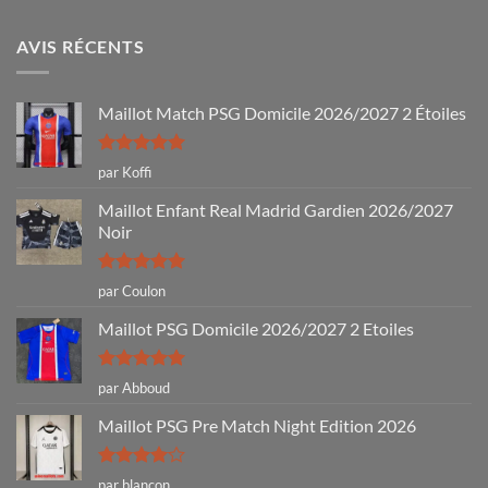
AVIS RÉCENTS
Maillot Match PSG Domicile 2026/2027 2 Étoiles
Note
5
sur
par Koffi
5
Maillot Enfant Real Madrid Gardien 2026/2027
Noir
Note
5
sur
par Coulon
5
Maillot PSG Domicile 2026/2027 2 Etoiles
Note
5
sur
par Abboud
5
Maillot PSG Pre Match Night Edition 2026
Note
4
par blancon