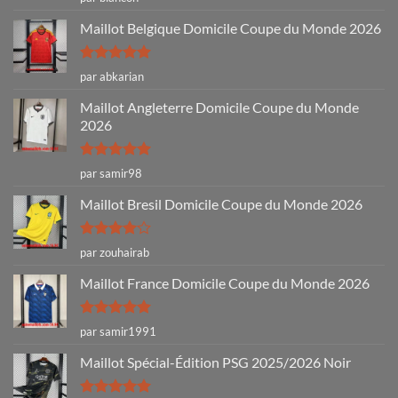
sur 5
Maillot Belgique Domicile Coupe du Monde 2026
Note
5
sur
par abkarian
5
Maillot Angleterre Domicile Coupe du Monde
2026
Note
5
sur
par samir98
5
Maillot Bresil Domicile Coupe du Monde 2026
Note
4
par zouhairab
sur 5
Maillot France Domicile Coupe du Monde 2026
Note
5
sur
par samir1991
5
Maillot Spécial-Édition PSG 2025/2026 Noir