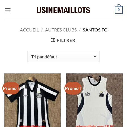
Passer
0
au
contenu
ACCUEIL
/
AUTRES CLUBS
/
SANTOS FC
FILTRER
Promo !
Promo !