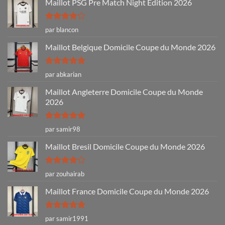
Maillot PSG Pre Match Night Edition 2026
Note
4
par blancon
sur 5
Maillot Belgique Domicile Coupe du Monde 2026
Note
5
sur
par abkarian
5
Maillot Angleterre Domicile Coupe du Monde
2026
Note
5
sur
par samir98
5
Maillot Bresil Domicile Coupe du Monde 2026
Note
4
par zouhairab
sur 5
Maillot France Domicile Coupe du Monde 2026
Note
5
sur
par samir1991
5