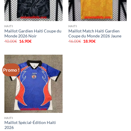
HAITI
HAITI
Maillot Gardien Haiti Coupe du
Maillot Match Haiti Gardien
Monde 2026 Noir
Coupe du Monde 2026 Jaune
40.00
€
Le
16.90
€
Le
46.00
€
Le
18.90
€
Le
prix
prix
prix
prix
initial
actuel
initial
actuel
était :
est :
était :
est :
40.00€.
16.90€.
46.00€.
18.90€.
Promo !
HAITI
Maillot Spécial-Édition Haiti
2026