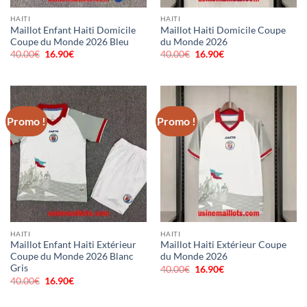
HAITI
HAITI
Maillot Enfant Haiti Domicile
Maillot Haiti Domicile Coupe
Coupe du Monde 2026 Bleu
du Monde 2026
40.00
€
Le
16.90
€
Le
40.00
€
Le
16.90
€
Le
prix
prix
prix
prix
initial
actuel
initial
actuel
était :
est :
était :
est :
40.00€.
16.90€.
40.00€.
16.90€.
Promo !
Promo !
HAITI
HAITI
Maillot Enfant Haiti Extérieur
Maillot Haiti Extérieur Coupe
Coupe du Monde 2026 Blanc
du Monde 2026
Gris
40.00
€
Le
16.90
€
Le
prix
prix
40.00
€
Le
16.90
€
Le
initial
actuel
prix
prix
était :
est :
initial
actuel
40.00€.
16.90€.