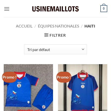
Passer
0
au
contenu
ACCUEIL
/
ÉQUIPES NATIONALES
/
HAITI
FILTRER
Promo !
Promo !