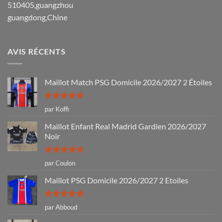
510405,guangzhou
guangdong,Chine
AVIS RÉCENTS
Maillot Match PSG Domicile 2026/2027 2 Étoiles
Note
5
sur
par Koffi
5
Maillot Enfant Real Madrid Gardien 2026/2027
Noir
Note
5
sur
par Coulon
5
Maillot PSG Domicile 2026/2027 2 Etoiles
Note
5
sur
par Abboud
5