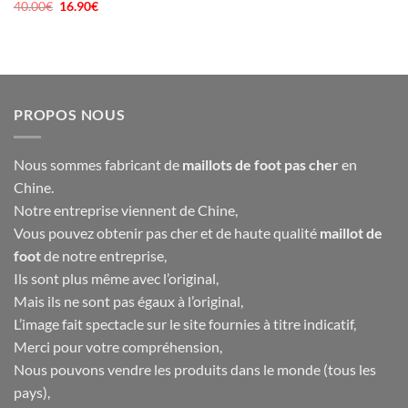
40.00
€
Le
16.90
€
Le
prix
prix
initial
actuel
était :
est :
40.00€.
16.90€.
PROPOS NOUS
Nous sommes fabricant de
maillots de foot pas cher
en
Chine.
Notre entreprise viennent de Chine,
Vous pouvez obtenir pas cher et de haute qualité
maillot de
foot
de notre entreprise,
Ils sont plus même avec l’original,
Mais ils ne sont pas égaux à l’original,
L’image fait spectacle sur le site fournies à titre indicatif,
Merci pour votre compréhension,
Nous pouvons vendre les produits dans le monde (tous les
pays),