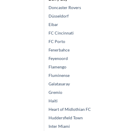
Doncaster Rovers
Düsseldorf
Eibar
FC Cincinnati
FC Porto
Fenerbahce
Feyenoord
Flamengo
Fluminense
Galatasaray
Gremio
Haiti
Heart of Midlothian FC
Huddersfield Town
Inter Miami