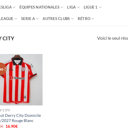
SLIGA
ÉQUIPES NATIONALES
LIGA
LIGUE 1
LEAGUE
SERIE A
AUTRES CLUBS
RÉTRO
Voici le seul rés
 CITY
o !
Y CITY
lot Derry City Domicile
/2027 Rouge Blanc
0
€
Le
16.90
€
Le