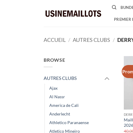
Passer
BUNDE
au
contenu
PREMIER 
ACCUEIL
/
AUTRES CLUBS
/
DERRY
BROWSE
Prom
AUTRES CLUBS
Ajax
Al Nassr
America de Cali
Anderlecht
DERR
Mail
Athletico Paranaense
2026
40.0
Atletico Mineiro