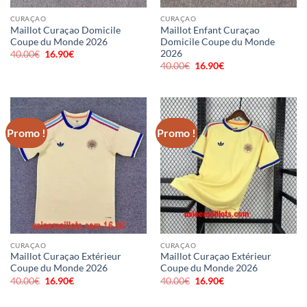
CURAÇAO
CURAÇAO
Maillot Curaçao Domicile
Maillot Enfant Curaçao
Coupe du Monde 2026
Domicile Coupe du Monde
2026
40.00
€
Le
16.90
€
Le
prix
prix
40.00
€
Le
16.90
€
Le
initial
actuel
prix
prix
était :
est :
initial
actuel
40.00€.
16.90€.
était :
est :
40.00€.
16.90€.
Promo !
Promo !
CURAÇAO
CURAÇAO
Maillot Curaçao Extérieur
Maillot Curaçao Extérieur
Coupe du Monde 2026
Coupe du Monde 2026
40.00
€
Le
16.90
€
Le
40.00
€
Le
16.90
€
Le
prix
prix
prix
prix
initial
actuel
initial
actuel