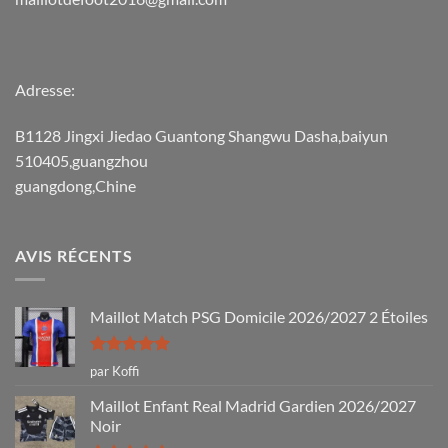
Adresse:
B1128 Jingxi Jiedao Guantong Shangwu Dasha,baiyun
510405,guangzhou
guangdong,Chine
AVIS RÉCENTS
Maillot Match PSG Domicile 2026/2027 2 Étoiles
Note
5
sur
par Koffi
5
Maillot Enfant Real Madrid Gardien 2026/2027
Noir