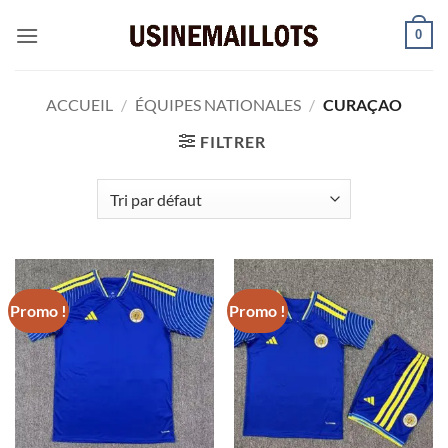
Passer
0
au
contenu
ACCUEIL
/
ÉQUIPES NATIONALES
/
CURAÇAO
FILTRER
Promo !
Promo !