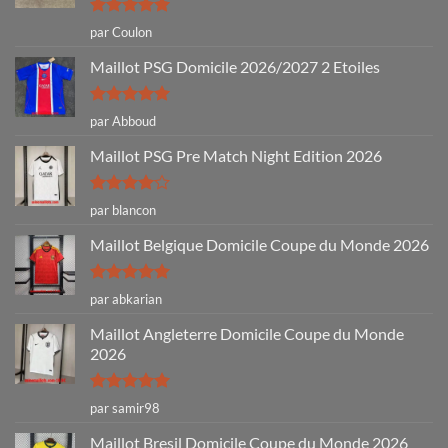
Note
5
sur
par Coulon
5
Maillot PSG Domicile 2026/2027 2 Etoiles
Note
5
sur
par Abboud
5
Maillot PSG Pre Match Night Edition 2026
Note
4
par blancon
sur 5
Maillot Belgique Domicile Coupe du Monde 2026
Note
5
sur
par abkarian
5
Maillot Angleterre Domicile Coupe du Monde
2026
Note
5
sur
par samir98
5
Maillot Bresil Domicile Coupe du Monde 2026