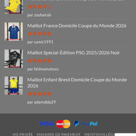
Note
4
par zouhairab
sur 5
Maillot France Domicile Coupe du Monde 2026
Note
5
sur
par samir1991
5
Maillot Spécial-Édition PSG 2025/2026 Noir
Note
5
sur
par fatimamatovu
5
Maillot Enfant Bresil Domicile Coupe du Monde
2026
Note
5
sur
par adamdida29
5
VIE PRIVÉE
MANIERE DE PAIEMENT
MENTIONS LÉGALES