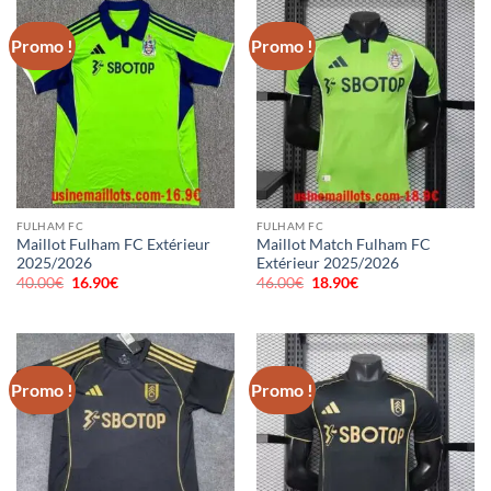
Promo !
Promo !
FULHAM FC
FULHAM FC
Maillot Fulham FC Extérieur
Maillot Match Fulham FC
2025/2026
Extérieur 2025/2026
40.00
€
Le
16.90
€
Le
46.00
€
Le
18.90
€
Le
prix
prix
prix
prix
initial
actuel
initial
actuel
était :
est :
était :
est :
40.00€.
16.90€.
46.00€.
18.90€.
Promo !
Promo !