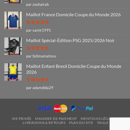
Note
4
par zouhairab
sur 5
Maillot France Domicile Coupe du Monde 2026
Note
5
sur
par samir1991
5
Maillot Spécial-Édition PSG 2025/2026 Noir
Note
5
sur
par fatimamatovu
5
Maillot Enfant Bresil Domicile Coupe du Monde
2026
Note
5
sur
par adamdida29
5
VIE PRIVÉE
MANIERE DE PAIEMENT
MENTIONS LÉGALES
LIVRAISONS & RETOURS
PLAN DU SITE
TAILLE