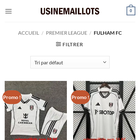
Passer
0
au
contenu
ACCUEIL
/
PREMIER LEAGUE
/
FULHAM FC
FILTRER
Promo !
Promo !