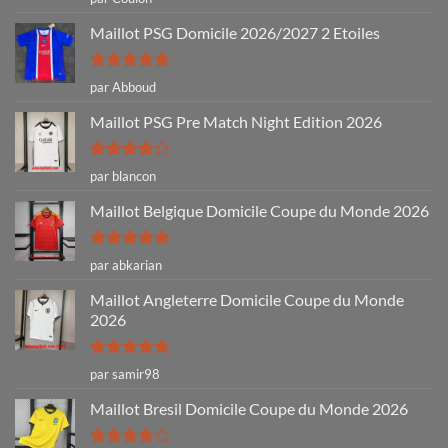
5
Maillot PSG Domicile 2026/2027 2 Etoiles
Note
5
sur
par Abboud
5
Maillot PSG Pre Match Night Edition 2026
Note
4
par blancon
sur 5
Maillot Belgique Domicile Coupe du Monde 2026
Note
5
sur
par abkarian
5
Maillot Angleterre Domicile Coupe du Monde
2026
Note
5
sur
par samir98
5
Maillot Bresil Domicile Coupe du Monde 2026