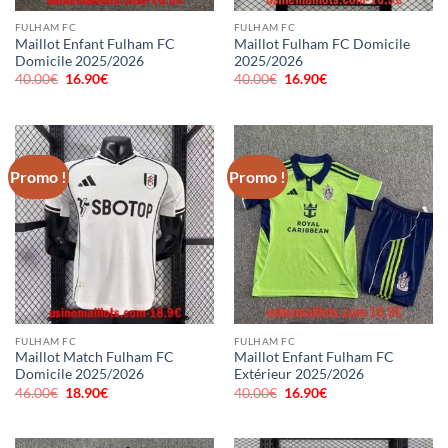
FULHAM FC
FULHAM FC
Maillot Enfant Fulham FC
Maillot Fulham FC Domicile
Domicile 2025/2026
2025/2026
40.00
€
Le
16.90
€
Le
40.00
€
Le
16.90
€
Le
prix
prix
prix
prix
initial
actuel
initial
actuel
était :
est :
était :
est :
40.00€.
16.90€.
40.00€.
16.90€.
Promo !
Promo !
FULHAM FC
FULHAM FC
Maillot Match Fulham FC
Maillot Enfant Fulham FC
Domicile 2025/2026
Extérieur 2025/2026
46.00
€
Le
18.90
€
Le
40.00
€
Le
16.90
€
Le
prix
prix
prix
prix
initial
actuel
initial
actuel
était :
est :
était :
est :
46.00€.
18.90€.
40.00€.
16.90€.