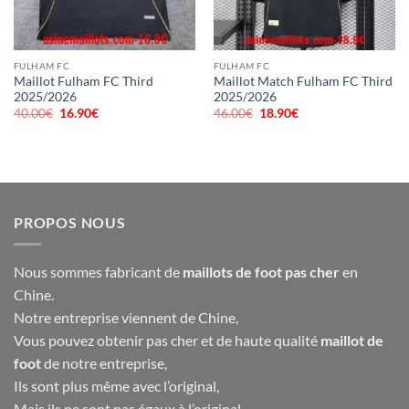
FULHAM FC
FULHAM FC
Maillot Fulham FC Third
Maillot Match Fulham FC Third
2025/2026
2025/2026
40.00
€
Le
16.90
€
Le
46.00
€
Le
18.90
€
Le
prix
prix
prix
prix
initial
actuel
initial
actuel
était :
est :
était :
est :
40.00€.
16.90€.
46.00€.
18.90€.
PROPOS NOUS
Nous sommes fabricant de
maillots de foot pas cher
en
Chine.
Notre entreprise viennent de Chine,
Vous pouvez obtenir pas cher et de haute qualité
maillot de
foot
de notre entreprise,
Ils sont plus même avec l’original,
Mais ils ne sont pas égaux à l’original,