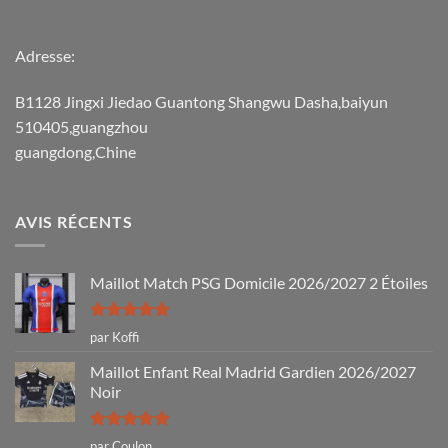
Adresse:
B1128 Jingxi Jiedao Guantong Shangwu Dasha,baiyun
510405,guangzhou
guangdong,Chine
AVIS RÉCENTS
Maillot Match PSG Domicile 2026/2027 2 Étoiles
Note
5
sur
par Koffi
5
Maillot Enfant Real Madrid Gardien 2026/2027
Noir
Note
5
sur
par Coulon