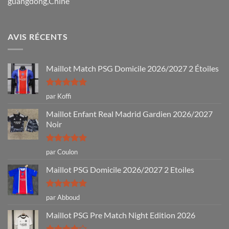
guangdong,Chine
AVIS RÉCENTS
Maillot Match PSG Domicile 2026/2027 2 Étoiles
Note
5
sur
par Koffi
5
Maillot Enfant Real Madrid Gardien 2026/2027
Noir
Note
5
sur
par Coulon
5
Maillot PSG Domicile 2026/2027 2 Etoiles
Note
5
sur
par Abboud
5
Maillot PSG Pre Match Night Edition 2026