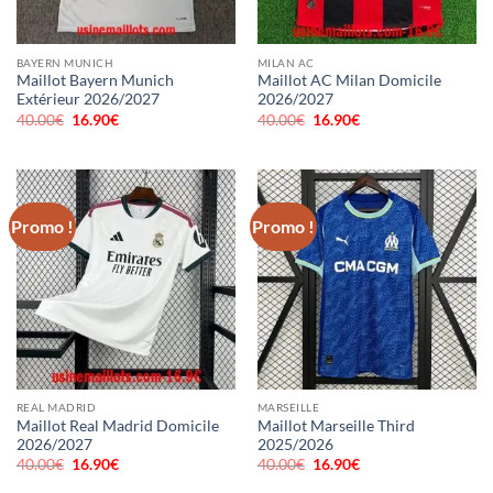
BAYERN MUNICH
MILAN AC
Maillot Bayern Munich
Maillot AC Milan Domicile
Extérieur 2026/2027
2026/2027
40.00
€
Le
16.90
€
Le
40.00
€
Le
16.90
€
Le
prix
prix
prix
prix
initial
actuel
initial
actuel
était :
est :
était :
est :
40.00€.
16.90€.
40.00€.
16.90€.
Promo !
Promo !
REAL MADRID
MARSEILLE
Maillot Real Madrid Domicile
Maillot Marseille Third
2026/2027
2025/2026
40.00
€
Le
16.90
€
Le
40.00
€
Le
16.90
€
Le
prix
prix
prix
prix