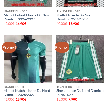
IRLANDE DU NORD
IRLANDE DU NORD
Maillot Enfant Irlande Du Nord
Maillot Irlande Du Nord
Domicile 2026/2027
Domicile 2026/2027
40.00
€
Le
16.90
€
Le
40.00
€
Le
16.90
€
Le
prix
prix
prix
prix
initial
actuel
initial
actuel
était :
est :
était :
est :
40.00€.
16.90€.
40.00€.
16.90€.
Promo !
Promo !
IRLANDE DU NORD
IRLANDE DU NORD
Maillot Match Irlande Du Nord
Short Irlande Du Nord Domicile
Domicile 2026/2027
2026/2027
46.00
€
Le
18.90
€
Le
18.00
€
Le
7.90
€
Le
prix
prix
prix
prix
initial
actuel
initial
actuel