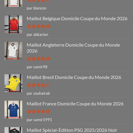
Note
4
par blancon
sur 5
Maillot Belgique Domicile Coupe du Monde 2026
Note
5
sur
par abkarian
5
Maillot Angleterre Domicile Coupe du Monde
2026
Note
5
sur
par samir98
5
Maillot Bresil Domicile Coupe du Monde 2026
Note
4
par zouhairab
sur 5
Maillot France Domicile Coupe du Monde 2026
Note
5
sur
par samir1991
5
Maillot Spécial-Édition PSG 2025/2026 Noir