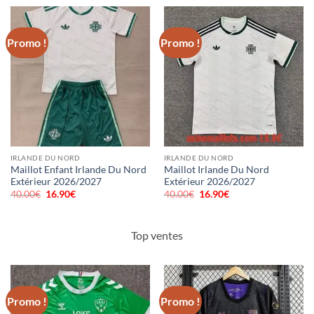
était :
est :
était :
est :
46.00€.
18.90€.
18.00€.
7.90€.
Promo !
Promo !
IRLANDE DU NORD
IRLANDE DU NORD
Maillot Enfant Irlande Du Nord
Maillot Irlande Du Nord
Extérieur 2026/2027
Extérieur 2026/2027
40.00
€
Le
16.90
€
Le
40.00
€
Le
16.90
€
Le
prix
prix
prix
prix
initial
actuel
initial
actuel
était :
est :
était :
est :
40.00€.
16.90€.
40.00€.
16.90€.
Top ventes
Promo !
Promo !