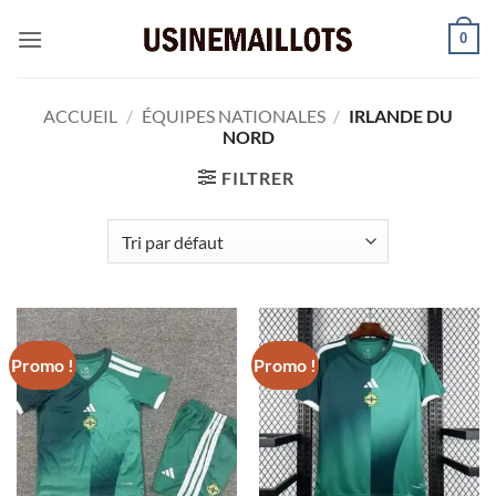
Passer
0
au
contenu
ACCUEIL
/
ÉQUIPES NATIONALES
/
IRLANDE DU
NORD
FILTRER
Promo !
Promo !