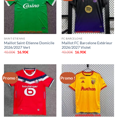
SAINT-ETIENNE
FC BARCELONE
Maillot Saint-Etienne Domicile
Maillot FC Barcelone Extérieur
2026/2027 Vert
2026/2027 Violet
40.00
€
Le
16.90
€
Le
40.00
€
Le
16.90
€
Le
prix
prix
prix
prix
initial
actuel
initial
actuel
était :
est :
était :
est :
40.00€.
16.90€.
40.00€.
16.90€.
Promo !
Promo !