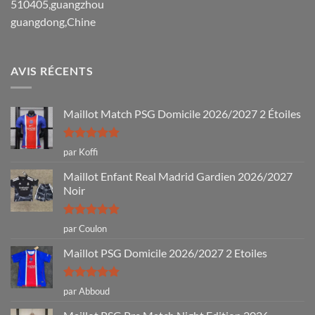
510405,guangzhou
guangdong,Chine
AVIS RÉCENTS
Maillot Match PSG Domicile 2026/2027 2 Étoiles
Note
5
sur
par Koffi
5
Maillot Enfant Real Madrid Gardien 2026/2027
Noir
Note
5
sur
par Coulon
5
Maillot PSG Domicile 2026/2027 2 Etoiles
Note
5
sur
par Abboud
5