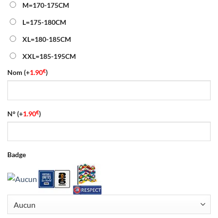
40.00€.
16.90€.
M=170-175CM
L=175-180CM
XL=180-185CM
XXL=185-195CM
€
Nom
(+
1.90
)
€
N°
(+
1.90
)
Badge