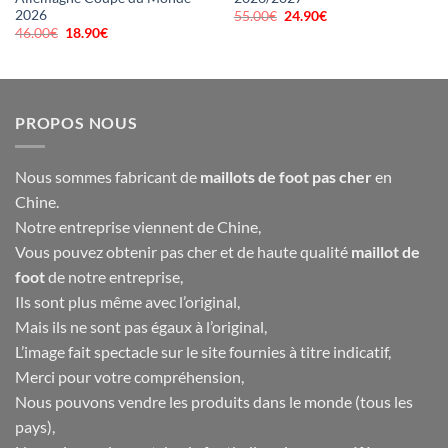
2026
55.00
€
Le
24.90
€
Le
prix
prix
46.00
€
Le
18.90
€
Le
initial
actuel
prix
prix
était :
est :
initial
actuel
55.00€.
24.90€.
était :
est :
46.00€.
18.90€.
PROPOS NOUS
Nous sommes fabricant de
maillots de foot pas cher
en
Chine.
Notre entreprise viennent de Chine,
Vous pouvez obtenir pas cher et de haute qualité
maillot de
foot
de notre entreprise,
Ils sont plus même avec l’original,
Mais ils ne sont pas égaux à l’original,
L’image fait spectacle sur le site fournies à titre indicatif,
Merci pour votre compréhension,
Nous pouvons vendre les produits dans le monde (tous les
pays),