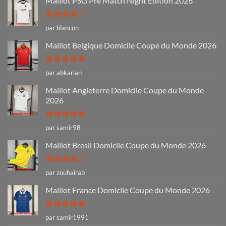
Maillot PSG Pre Match Night Edition 2026
Note
4
par blancon
sur 5
Maillot Belgique Domicile Coupe du Monde 2026
Note
5
sur
par abkarian
5
Maillot Angleterre Domicile Coupe du Monde
2026
Note
5
sur
par samir98
5
Maillot Bresil Domicile Coupe du Monde 2026
Note
4
par zouhairab
sur 5
Maillot France Domicile Coupe du Monde 2026
Note
5
sur
par samir1991
5