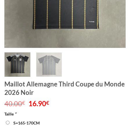
Maillot Allemagne Third Coupe du Monde
2026 Noir
40.00
Le
16.90
Le
€
€
prix
prix
Taille
*
initial
actuel
était :
est :
S=165-170CM