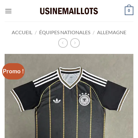
Passer
0
au
contenu
ACCUEIL
/
ÉQUIPES NATIONALES
/
ALLEMAGNE
Promo !