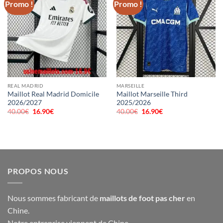
Promo !
Promo !
REAL MADRID
MARSEILLE
Maillot Real Madrid Domicile
Maillot Marseille Third
2026/2027
2025/2026
40.00
€
Le
16.90
€
Le
40.00
€
Le
16.90
€
Le
prix
prix
prix
prix
initial
actuel
initial
actuel
était :
est :
était :
est :
40.00€.
16.90€.
40.00€.
16.90€.
PROPOS NOUS
Nous sommes fabricant de
maillots de foot pas cher
en
Chine.
Notre entreprise viennent de Chine,