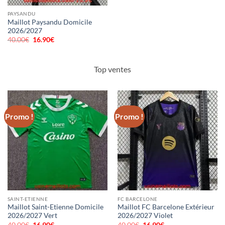
PAYSANDU
Maillot Paysandu Domicile
2026/2027
40.00
€
Le
16.90
€
Le
prix
prix
initial
actuel
était :
est :
40.00€.
16.90€.
Top ventes
Promo !
Promo !
SAINT-ETIENNE
FC BARCELONE
Maillot Saint-Etienne Domicile
Maillot FC Barcelone Extérieur
2026/2027 Vert
2026/2027 Violet
40.00
€
Le
16.90
€
Le
40.00
€
Le
16.90
€
Le