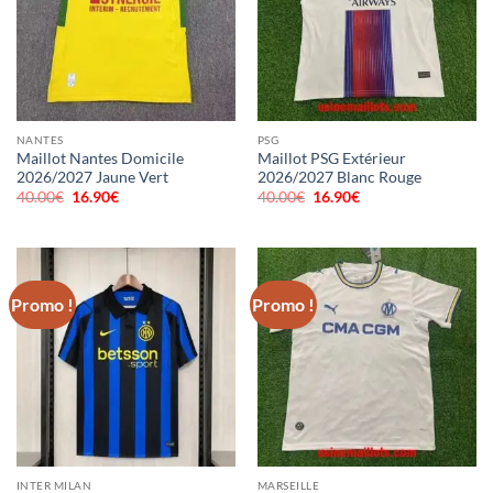
NANTES
PSG
Maillot Nantes Domicile
Maillot PSG Extérieur
2026/2027 Jaune Vert
2026/2027 Blanc Rouge
40.00
€
Le
16.90
€
Le
40.00
€
Le
16.90
€
Le
prix
prix
prix
prix
initial
actuel
initial
actuel
était :
est :
était :
est :
40.00€.
16.90€.
40.00€.
16.90€.
Promo !
Promo !
INTER MILAN
MARSEILLE