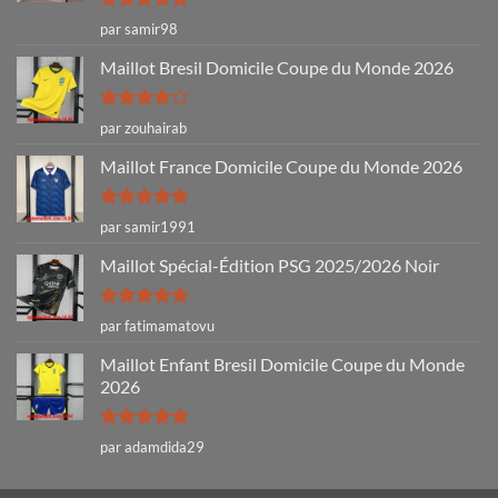
Note
5
sur
par samir98
5
Maillot Bresil Domicile Coupe du Monde 2026
Note
4
par zouhairab
sur 5
Maillot France Domicile Coupe du Monde 2026
Note
5
sur
par samir1991
5
Maillot Spécial-Édition PSG 2025/2026 Noir
Note
5
sur
par fatimamatovu
5
Maillot Enfant Bresil Domicile Coupe du Monde
2026
Note
5
sur
par adamdida29
5