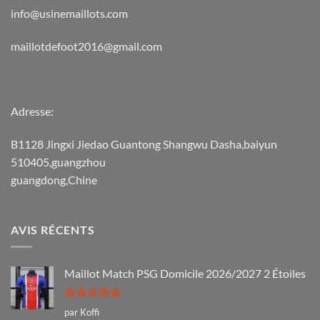
info@usinemaillots.com
maillotdefoot2016@gmail.com
Adresse:
B1128 Jingxi Jiedao Guantong Shangwu Dasha,baiyun
510405,guangzhou
guangdong,Chine
AVIS RÉCENTS
Maillot Match PSG Domicile 2026/2027 2 Étoiles
Note
5
sur
par Koffi