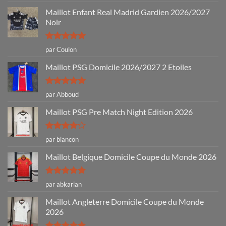
5
Maillot Enfant Real Madrid Gardien 2026/2027
Noir
Note
5
sur
par Coulon
5
Maillot PSG Domicile 2026/2027 2 Etoiles
Note
5
sur
par Abboud
5
Maillot PSG Pre Match Night Edition 2026
Note
4
par blancon
sur 5
Maillot Belgique Domicile Coupe du Monde 2026
Note
5
sur
par abkarian
5
Maillot Angleterre Domicile Coupe du Monde
2026