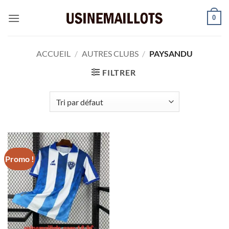
Passer
0
au
contenu
ACCUEIL
/
AUTRES CLUBS
/
PAYSANDU
FILTRER
Promo !