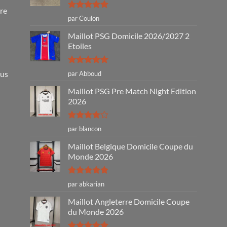
tre
Note
5
sur
par Coulon
5
Maillot PSG Domicile 2026/2027 2
Etoiles
Note
5
sur
ous
par Abboud
5
Maillot PSG Pre Match Night Edition
2026
Note
4
par blancon
sur 5
Maillot Belgique Domicile Coupe du
Monde 2026
Note
5
sur
par abkarian
5
Maillot Angleterre Domicile Coupe
du Monde 2026