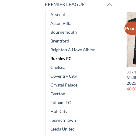
PREMIER LEAGUE
Arsenal
Aston Villa
Prom
Bournemouth
Brentford
Brighton & Hove Albion
Burnley FC
Chelsea
BURN
Coventry City
Mail
2025
Crystal Palace
40.0
Everton
Fulham FC
Hull City
Ipswich Town
Leeds United