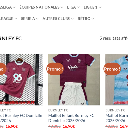
SLIGA
ÉQUIPES NATIONALES
LIGA
LIGUE 1
LEAGUE
SERIE A
AUTRES CLUBS
RÉTRO
5 résultats aff
NLEY FC
o !
Promo !
Promo !
LEY FC
BURNLEY FC
BURNLEY FC
lot Burnley FC Domicile
Maillot Enfant Burnley FC
Maillot Burn
/2026
Domicile 2025/2026
2025/2026
0
€
Le
16.90
€
Le
40.00
€
Le
16.90
€
Le
40.00
€
Le
16.9