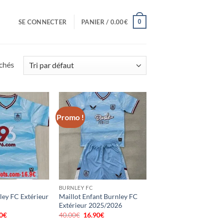
0
SE CONNECTER
PANIER /
0.00
€
ichés
Promo !
BURNLEY FC
ley FC Extérieur
Maillot Enfant Burnley FC
Extérieur 2025/2026
0
€
Le
40.00
€
Le
16.90
€
Le