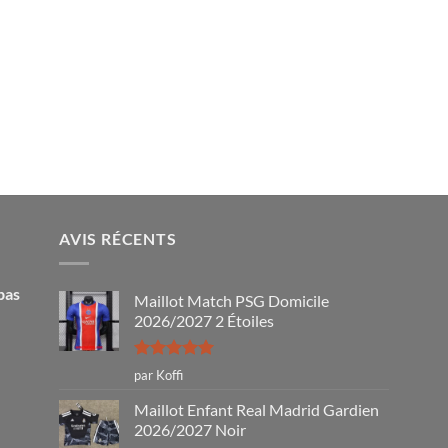
AVIS RÉCENTS
pas
Maillot Match PSG Domicile
2026/2027 2 Étoiles
Note
5
sur
par Koffi
5
Maillot Enfant Real Madrid Gardien
2026/2027 Noir