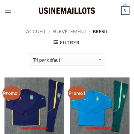
Passer
0
au
contenu
ACCUEIL
/
SURVÊTEMENT
/
BRESIL
FILTRER
Promo !
Promo !