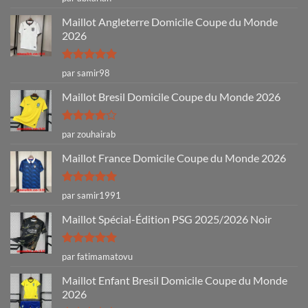
5
Maillot Angleterre Domicile Coupe du Monde
2026
Note
5
sur
par samir98
5
Maillot Bresil Domicile Coupe du Monde 2026
Note
4
par zouhairab
sur 5
Maillot France Domicile Coupe du Monde 2026
Note
5
sur
par samir1991
5
Maillot Spécial-Édition PSG 2025/2026 Noir
Note
5
sur
par fatimamatovu
5
Maillot Enfant Bresil Domicile Coupe du Monde
2026