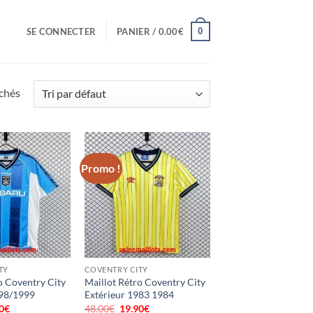
0
SE CONNECTER
PANIER /
0.00
€
ichés
Promo !
TY
COVENTRY CITY
o Coventry City
Maillot Rétro Coventry City
98/1999
Extérieur 1983 1984
0
€
Le
48.00
€
Le
19.90
€
Le