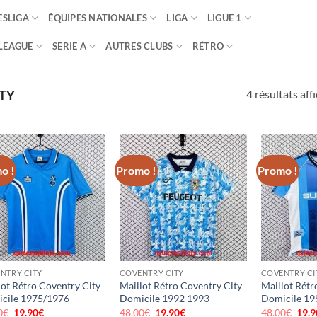
SLIGA
ÉQUIPES NATIONALES
LIGA
LIGUE 1
LEAGUE
SERIE A
AUTRES CLUBS
RÉTRO
4 résultats aff
TY
o !
Promo !
Promo !
NTRY CITY
COVENTRY CITY
COVENTRY CI
lot Rétro Coventry City
Maillot Rétro Coventry City
Maillot Rétr
cile 1975/1976
Domicile 1992 1993
Domicile 19
0
€
Le
19.90
€
Le
48.00
€
Le
19.90
€
Le
48.00
€
Le
19.9