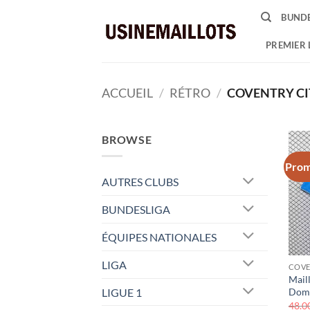
Passer
BUNDE
au
contenu
PREMIER 
ACCUEIL
/
RÉTRO
/
COVENTRY CI
BROWSE
Prom
AUTRES CLUBS
BUNDESLIGA
ÉQUIPES NATIONALES
LIGA
COVE
Mail
LIGUE 1
Domi
48.0