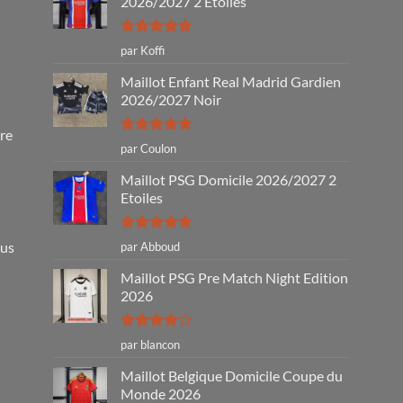
2026/2027 2 Étoiles
Note
5
sur
par Koffi
5
Maillot Enfant Real Madrid Gardien
2026/2027 Noir
tre
Note
5
sur
par Coulon
5
Maillot PSG Domicile 2026/2027 2
Etoiles
Note
5
sur
ous
par Abboud
5
Maillot PSG Pre Match Night Edition
2026
Note
4
par blancon
sur 5
Maillot Belgique Domicile Coupe du
Monde 2026