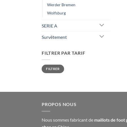
Werder Bremen
Wolfsburg
SERIE A
Survêtement
FILTRER PAR TARIF
Prix
Prix
FILTRER
min
max
PROPOS NOUS
Nous sommes fabricant de
maillots de foot 
cher
en Chine.