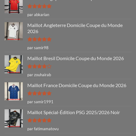
Note
5
sur
par abkarian
5
Maillot Angleterre Domicile Coupe du Monde
2026
Note
5
sur
par samir98
5
Maillot Bresil Domicile Coupe du Monde 2026
Note
4
par zouhairab
sur 5
Maillot France Domicile Coupe du Monde 2026
Note
5
sur
par samir1991
5
Maillot Spécial-Édition PSG 2025/2026 Noir
Note
5
sur
par fatimamatovu
5