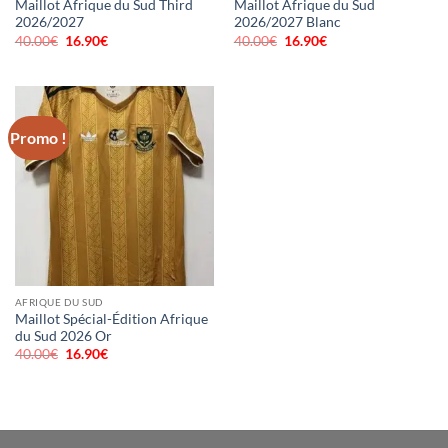
Maillot Afrique du Sud Third
Maillot Afrique du Sud
2026/2027
2026/2027 Blanc
40.00
€
Le
16.90
€
Le
40.00
€
Le
16.90
€
Le
prix
prix
prix
prix
initial
actuel
initial
actuel
était :
est :
était :
est :
40.00€.
16.90€.
40.00€.
16.90€.
Promo !
AFRIQUE DU SUD
Maillot Spécial-Édition Afrique
du Sud 2026 Or
40.00
€
Le
16.90
€
Le
prix
prix
initial
actuel
était :
est :
40.00€.
16.90€.