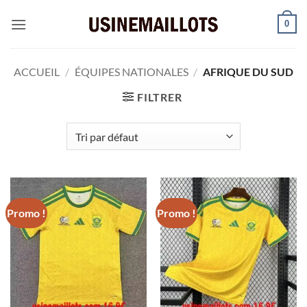
Passer
0
au
contenu
ACCUEIL
/
ÉQUIPES NATIONALES
/
AFRIQUE DU SUD
FILTRER
Promo !
Promo !