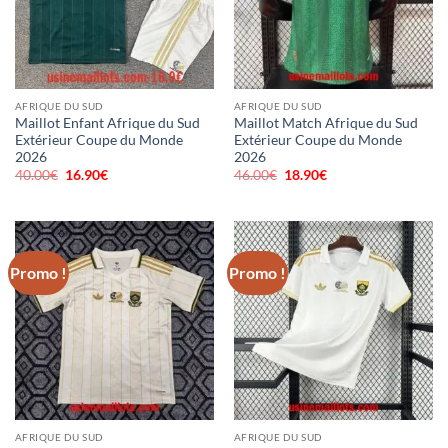
AFRIQUE DU SUD
AFRIQUE DU SUD
Maillot Enfant Afrique du Sud
Maillot Match Afrique du Sud
Extérieur Coupe du Monde
Extérieur Coupe du Monde
2026
2026
40.00
€
Le
16.90
€
Le
46.00
€
Le
18.90
€
Le
prix
prix
prix
prix
initial
actuel
initial
actuel
était :
est :
était :
est :
40.00€.
16.90€.
46.00€.
18.90€.
Promo !
Promo !
AFRIQUE DU SUD
AFRIQUE DU SUD