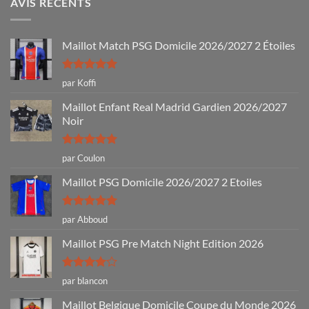
AVIS RÉCENTS
Maillot Match PSG Domicile 2026/2027 2 Étoiles
Note
5
sur
par Koffi
5
Maillot Enfant Real Madrid Gardien 2026/2027
Noir
Note
5
sur
par Coulon
5
Maillot PSG Domicile 2026/2027 2 Etoiles
Note
5
sur
par Abboud
5
Maillot PSG Pre Match Night Edition 2026
Note
4
par blancon
sur 5
Maillot Belgique Domicile Coupe du Monde 2026