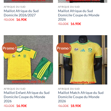
AFRIQUE DU SUD
AFRIQUE DU SUD
Maillot Afrique du Sud
Maillot Afrique du Sud
Domicile 2026/2027
Domicile Coupe du Monde
2026
40.00
€
Le
16.90
€
Le
prix
prix
40.00
€
Le
16.90
€
Le
initial
actuel
prix
prix
était :
est :
initial
actuel
40.00€.
16.90€.
était :
est :
40.00€.
16.90€.
Promo !
Promo !
AFRIQUE DU SUD
AFRIQUE DU SUD
Maillot Enfant Afrique du Sud
Maillot Match Afrique du Sud
Domicile Coupe du Monde
Domicile Coupe du Monde
2026
2026
40.00
€
Le
16.90
€
Le
46.00
€
Le
18.90
€
Le
prix
prix
prix
prix