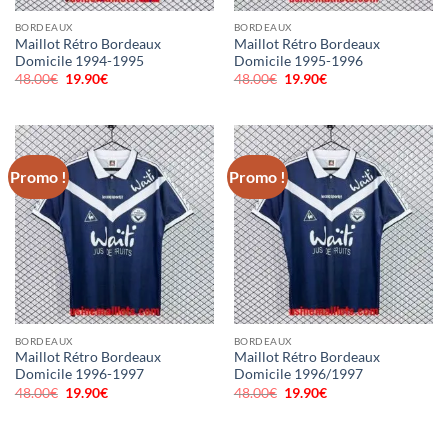
BORDEAUX
BORDEAUX
Maillot Rétro Bordeaux
Maillot Rétro Bordeaux
Domicile 1994-1995
Domicile 1995-1996
48.00
€
Le
19.90
€
Le
48.00
€
Le
19.90
€
Le
prix
prix
prix
prix
initial
actuel
initial
actuel
était :
est :
était :
est :
48.00€.
19.90€.
48.00€.
19.90€.
Promo !
Promo !
BORDEAUX
BORDEAUX
Maillot Rétro Bordeaux
Maillot Rétro Bordeaux
Domicile 1996-1997
Domicile 1996/1997
48.00
€
Le
19.90
€
Le
48.00
€
Le
19.90
€
Le
prix
prix
prix
prix
initial
actuel
initial
actuel
était :
est :
était :
est :
48.00€.
19.90€.
48.00€.
19.90€.