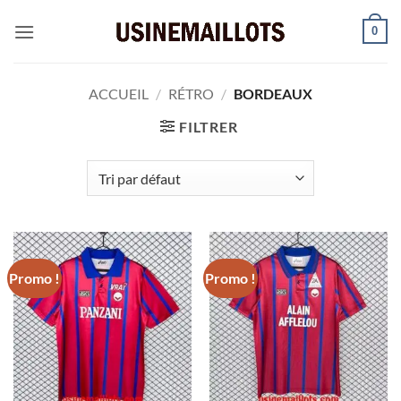
Passer
0
au
contenu
ACCUEIL
/
RÉTRO
/
BORDEAUX
FILTRER
Promo !
Promo !