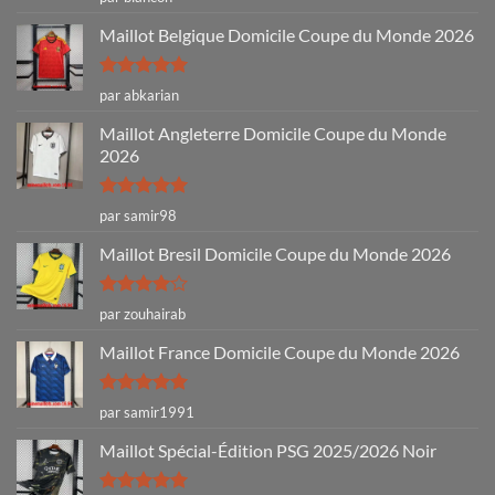
sur 5
Maillot Belgique Domicile Coupe du Monde 2026
Note
5
sur
par abkarian
5
Maillot Angleterre Domicile Coupe du Monde
2026
Note
5
sur
par samir98
5
Maillot Bresil Domicile Coupe du Monde 2026
Note
4
par zouhairab
sur 5
Maillot France Domicile Coupe du Monde 2026
Note
5
sur
par samir1991
5
Maillot Spécial-Édition PSG 2025/2026 Noir