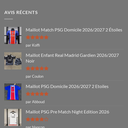
AVIS RÉCENTS
Maillot Match PSG Domicile 2026/2027 2 Étoiles
Note
5
sur
par Koffi
5
Maillot Enfant Real Madrid Gardien 2026/2027
Noir
Note
5
sur
par Coulon
5
Maillot PSG Domicile 2026/2027 2 Etoiles
Note
5
sur
par Abboud
5
Maillot PSG Pre Match Night Edition 2026
Note
4
par blancon