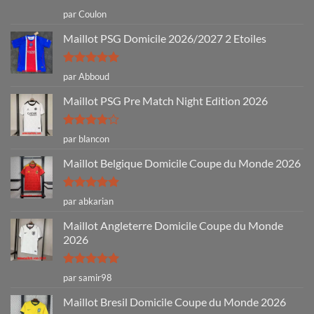
Note
5
sur
par Coulon
5
Maillot PSG Domicile 2026/2027 2 Etoiles
Note
5
sur
par Abboud
5
Maillot PSG Pre Match Night Edition 2026
Note
4
par blancon
sur 5
Maillot Belgique Domicile Coupe du Monde 2026
Note
5
sur
par abkarian
5
Maillot Angleterre Domicile Coupe du Monde
2026
Note
5
sur
par samir98
5
Maillot Bresil Domicile Coupe du Monde 2026