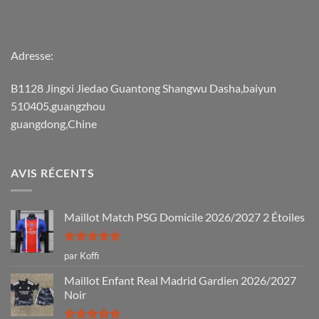
Adresse:
B1128 Jingxi Jiedao Guantong Shangwu Dasha,baiyun
510405,guangzhou
guangdong,Chine
AVIS RÉCENTS
Maillot Match PSG Domicile 2026/2027 2 Étoiles
Note
5
sur
par Koffi
5
Maillot Enfant Real Madrid Gardien 2026/2027
Noir