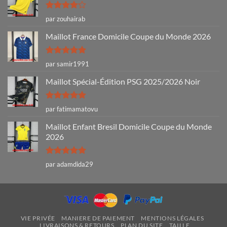
Note
4
par zouhairab
sur 5
Maillot France Domicile Coupe du Monde 2026
Note
5
sur
par samir1991
5
Maillot Spécial-Édition PSG 2025/2026 Noir
Note
5
sur
par fatimamatovu
5
Maillot Enfant Bresil Domicile Coupe du Monde
2026
Note
5
sur
par adamdida29
5
VIE PRIVÉE
MANIERE DE PAIEMENT
MENTIONS LÉGALES
LIVRAISONS & RETOURS
PLAN DU SITE
TAILLE