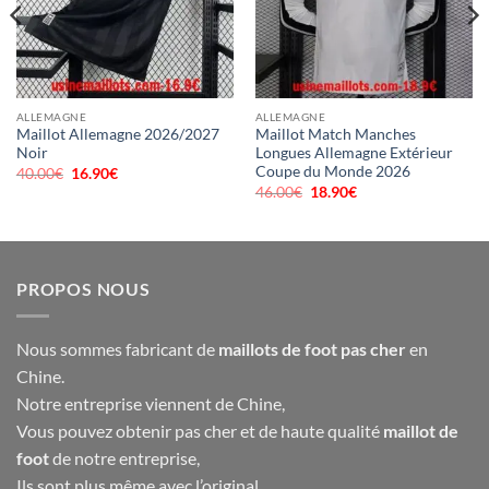
ALLEMAGNE
ALLEMAGNE
Maillot Allemagne 2026/2027
Maillot Match Manches
Noir
Longues Allemagne Extérieur
Coupe du Monde 2026
40.00
€
Le
16.90
€
Le
prix
prix
46.00
€
Le
18.90
€
Le
initial
actuel
prix
prix
était :
est :
initial
actuel
40.00€.
16.90€.
était :
est :
46.00€.
18.90€.
PROPOS NOUS
Nous sommes fabricant de
maillots de foot pas cher
en
Chine.
Notre entreprise viennent de Chine,
Vous pouvez obtenir pas cher et de haute qualité
maillot de
foot
de notre entreprise,
Ils sont plus même avec l’original,