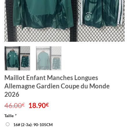
Maillot Enfant Manches Longues
Allemagne Gardien Coupe du Monde
2026
46.00
Le
18.90
Le
€
€
prix
prix
Taille
*
initial
actuel
était :
est :
16# (2-3a): 90-105CM