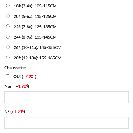
46.00€.
18.90€.
18# (3-4a): 105-115CM
20# (5-6a): 115-125CM
22# (7-8a): 125-135CM
24# (8-9a): 135-145CM
26# (10-11a): 145-155CM
28# (12-13a): 155-165CM
Chaussettes
€
OUI
(+
7.90
)
€
Nom
(+
1.90
)
€
N°
(+
1.90
)