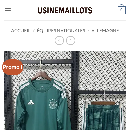
Passer
0
au
contenu
ACCUEIL
/
ÉQUIPES NATIONALES
/
ALLEMAGNE
Promo !