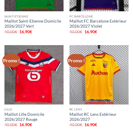
SAINT-ETIENNE
FC BARCELONE
Maillot Saint-Etienne Domicile
Maillot FC Barcelone Extérieur
2026/2027 Vert
2026/2027 Violet
40.00
€
Le
16.90
€
Le
40.00
€
Le
16.90
€
Le
prix
prix
prix
prix
initial
actuel
initial
actuel
était :
est :
était :
est :
40.00€.
16.90€.
40.00€.
16.90€.
Promo !
Promo !
LILLE
RC LENS
Maillot Lille Domicile
Maillot RC Lens Extérieur
2026/2027 Rouge
2026/2027
40.00
€
Le
16.90
€
Le
40.00
€
Le
16.90
€
Le
prix
prix
prix
prix
initial
actuel
initial
actuel