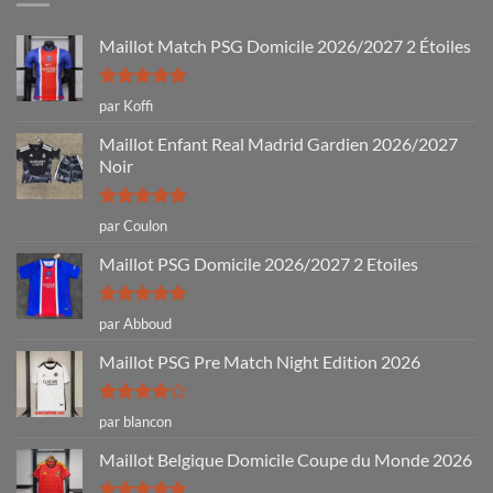
Maillot Match PSG Domicile 2026/2027 2 Étoiles
Note
5
sur
par Koffi
5
Maillot Enfant Real Madrid Gardien 2026/2027
Noir
Note
5
sur
par Coulon
5
Maillot PSG Domicile 2026/2027 2 Etoiles
Note
5
sur
par Abboud
5
Maillot PSG Pre Match Night Edition 2026
Note
4
par blancon
sur 5
Maillot Belgique Domicile Coupe du Monde 2026