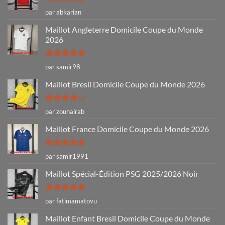
Note
5
sur
par abkarian
5
Maillot Angleterre Domicile Coupe du Monde
2026
Note
5
sur
par samir98
5
Maillot Bresil Domicile Coupe du Monde 2026
Note
4
par zouhairab
sur 5
Maillot France Domicile Coupe du Monde 2026
Note
5
sur
par samir1991
5
Maillot Spécial-Édition PSG 2025/2026 Noir
Note
5
sur
par fatimamatovu
5
Maillot Enfant Bresil Domicile Coupe du Monde