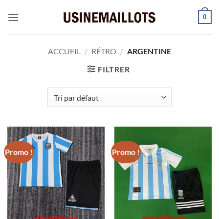
Passer
0
au
contenu
ACCUEIL
/
RÉTRO
/
ARGENTINE
FILTRER
Promo !
Promo !