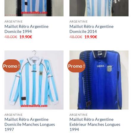
ARGENTINE
ARGENTINE
Maillot Rétro Argentine
Maillot Rétro Argentine
Domicile 1994
Domicile 2014
48.00
€
Le
19.90
€
Le
48.00
€
Le
19.90
€
Le
prix
prix
prix
prix
initial
actuel
initial
actuel
était :
est :
était :
est :
48.00€.
19.90€.
48.00€.
19.90€.
Promo !
Promo !
ARGENTINE
ARGENTINE
Maillot Rétro Argentine
Maillot Rétro Argentine
Domicile Manches Longues
Extérieur Manches Longues
1997
1994