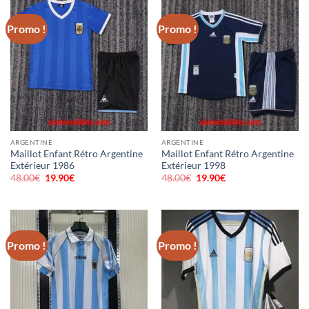
Promo !
Promo !
ARGENTINE
ARGENTINE
Maillot Enfant Rétro Argentine
Maillot Enfant Rétro Argentine
Extérieur 1986
Extérieur 1998
48.00
€
Le
19.90
€
Le
48.00
€
Le
19.90
€
Le
prix
prix
prix
prix
initial
actuel
initial
actuel
était :
est :
était :
est :
48.00€.
19.90€.
48.00€.
19.90€.
Promo !
Promo !