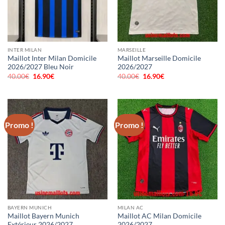
INTER MILAN
MARSEILLE
Maillot Inter Milan Domicile
Maillot Marseille Domicile
2026/2027 Bleu Noir
2026/2027
40.00
€
Le
16.90
€
Le
40.00
€
Le
16.90
€
Le
prix
prix
prix
prix
initial
actuel
initial
actuel
était :
est :
était :
est :
40.00€.
16.90€.
40.00€.
16.90€.
Promo !
Promo !
BAYERN MUNICH
MILAN AC
Maillot Bayern Munich
Maillot AC Milan Domicile
Extérieur 2026/2027
2026/2027