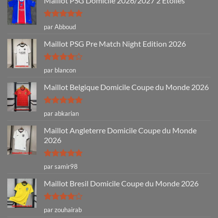
Maillot PSG Domicile 2026/2027 2 Etoiles
Note
5
sur
par Abboud
5
Maillot PSG Pre Match Night Edition 2026
Note
4
par blancon
sur 5
Maillot Belgique Domicile Coupe du Monde 2026
Note
5
sur
par abkarian
5
Maillot Angleterre Domicile Coupe du Monde
2026
Note
5
sur
par samir98
5
Maillot Bresil Domicile Coupe du Monde 2026
Note
4
par zouhairab
sur 5