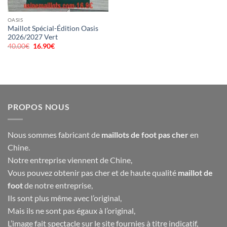
OASIS
Maillot Spécial-Édition Oasis
2026/2027 Vert
40.00
€
Le
16.90
€
Le
prix
prix
initial
actuel
était :
est :
40.00€.
16.90€.
PROPOS NOUS
Nous sommes fabricant de
maillots de foot pas cher
en
Chine.
Notre entreprise viennent de Chine,
Vous pouvez obtenir pas cher et de haute qualité
maillot de
foot
de notre entreprise,
Ils sont plus même avec l’original,
Mais ils ne sont pas égaux à l’original,
L’image fait spectacle sur le site fournies à titre indicatif,