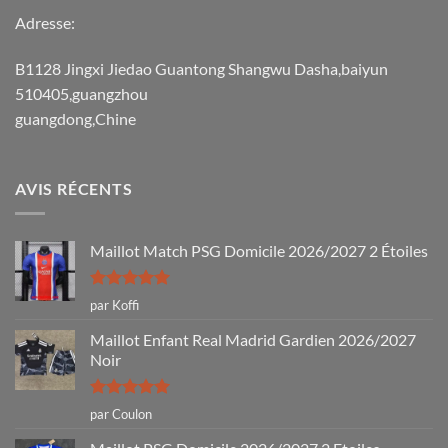
Adresse:
B1128 Jingxi Jiedao Guantong Shangwu Dasha,baiyun
510405,guangzhou
guangdong,Chine
AVIS RÉCENTS
Maillot Match PSG Domicile 2026/2027 2 Étoiles
Note
5
sur
par Koffi
5
Maillot Enfant Real Madrid Gardien 2026/2027
Noir
Note
5
sur
par Coulon
5