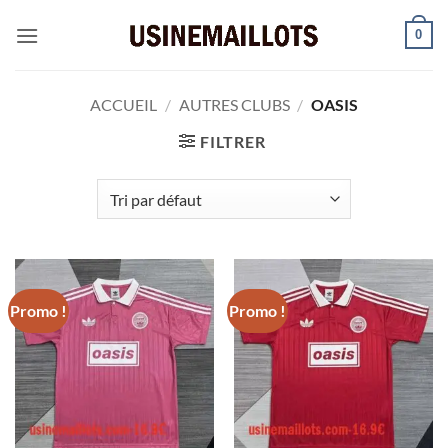
Passer
0
au
contenu
ACCUEIL
/
AUTRES CLUBS
/
OASIS
FILTRER
Promo !
Promo !