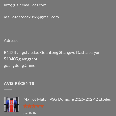
info@usinemaillots.com
maillotdefoot2016@gmail.com
Adresse:
B1128 Jingxi Jiedao Guantong Shangwu Dasha,baiyun
510405,guangzhou
guangdong,Chine
AVIS RÉCENTS
Maillot Match PSG Domicile 2026/2027 2 Étoiles
Note
5
sur
par Koffi