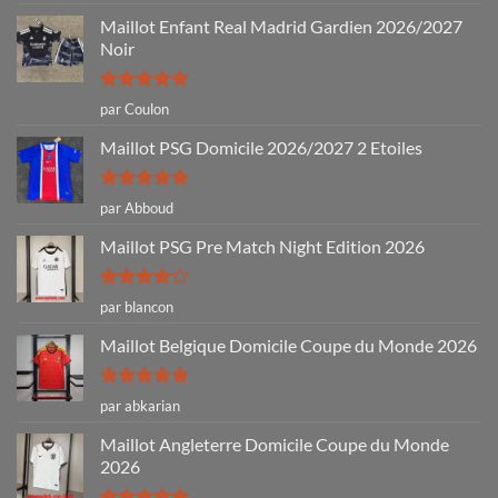
5
Maillot Enfant Real Madrid Gardien 2026/2027
Noir
Note
5
sur
par Coulon
5
Maillot PSG Domicile 2026/2027 2 Etoiles
Note
5
sur
par Abboud
5
Maillot PSG Pre Match Night Edition 2026
Note
4
par blancon
sur 5
Maillot Belgique Domicile Coupe du Monde 2026
Note
5
sur
par abkarian
5
Maillot Angleterre Domicile Coupe du Monde
2026