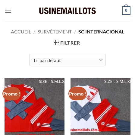
Passer
0
au
contenu
ACCUEIL
/
SURVÊTEMENT
/
SC INTERNACIONAL
FILTRER
Promo !
Promo !