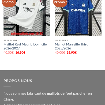
Promo !
Promo !
REAL MADRID
MARSEILLE
Maillot Real Madrid Domicile
Maillot Marseille Third
2026/2027
2025/2026
40.00
€
Le
16.90
€
Le
40.00
€
Le
16.90
€
Le
prix
prix
prix
prix
initial
actuel
initial
actuel
était :
est :
était :
est :
40.00€.
16.90€.
40.00€.
16.90€.
PROPOS NOUS
Nous sommes fabricant de
maillots de foot pas cher
en
Chine.
Notre entreprise viennent de Chine,