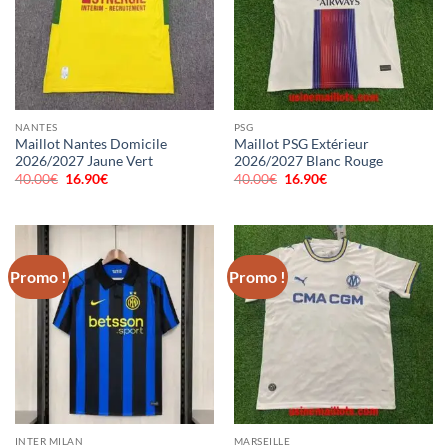
NANTES
PSG
Maillot Nantes Domicile
Maillot PSG Extérieur
2026/2027 Jaune Vert
2026/2027 Blanc Rouge
40.00
€
Le
16.90
€
Le
40.00
€
Le
16.90
€
Le
prix
prix
prix
prix
initial
actuel
initial
actuel
était :
est :
était :
est :
40.00€.
16.90€.
40.00€.
16.90€.
Promo !
Promo !
INTER MILAN
MARSEILLE