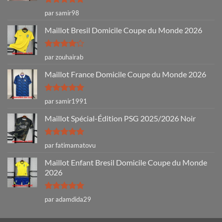
Note
5
sur
par samir98
5
Maillot Bresil Domicile Coupe du Monde 2026
Note
4
par zouhairab
sur 5
Maillot France Domicile Coupe du Monde 2026
Note
5
sur
par samir1991
5
Maillot Spécial-Édition PSG 2025/2026 Noir
Note
5
sur
par fatimamatovu
5
Maillot Enfant Bresil Domicile Coupe du Monde
2026
Note
5
sur
par adamdida29
5