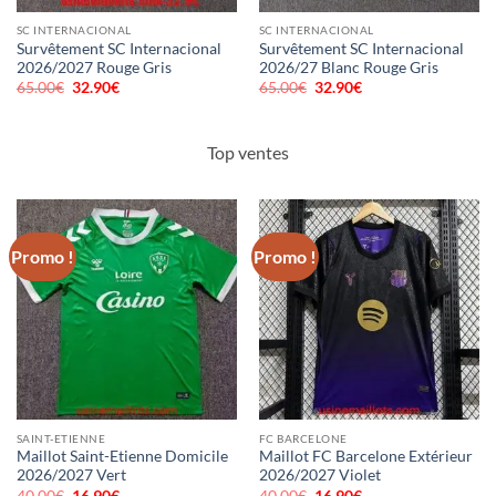
SC INTERNACIONAL
SC INTERNACIONAL
Survêtement SC Internacional
Survêtement SC Internacional
2026/2027 Rouge Gris
2026/27 Blanc Rouge Gris
65.00
€
Le
32.90
€
Le
65.00
€
Le
32.90
€
Le
prix
prix
prix
prix
initial
actuel
initial
actuel
était :
est :
était :
est :
65.00€.
32.90€.
65.00€.
32.90€.
Top ventes
Promo !
Promo !
SAINT-ETIENNE
FC BARCELONE
Maillot Saint-Etienne Domicile
Maillot FC Barcelone Extérieur
2026/2027 Vert
2026/2027 Violet
40.00
€
Le
16.90
€
Le
40.00
€
Le
16.90
€
Le