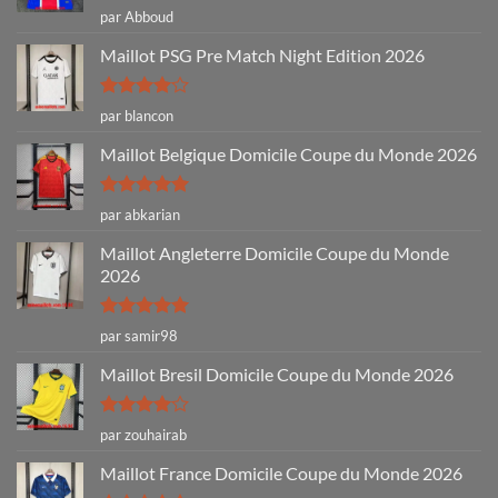
Note
5
sur
par Abboud
5
Maillot PSG Pre Match Night Edition 2026
Note
4
par blancon
sur 5
Maillot Belgique Domicile Coupe du Monde 2026
Note
5
sur
par abkarian
5
Maillot Angleterre Domicile Coupe du Monde
2026
Note
5
sur
par samir98
5
Maillot Bresil Domicile Coupe du Monde 2026
Note
4
par zouhairab
sur 5
Maillot France Domicile Coupe du Monde 2026