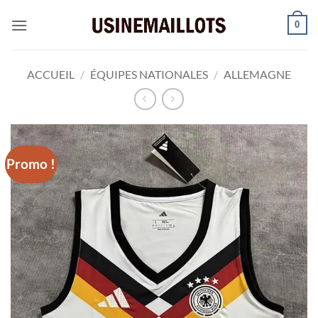
Passer
0
au
contenu
ACCUEIL
/
ÉQUIPES NATIONALES
/
ALLEMAGNE
Promo !