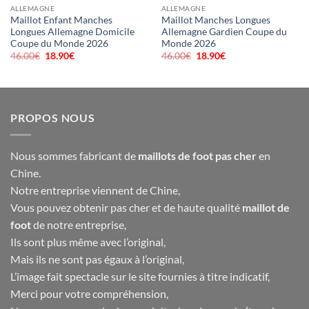
ALLEMAGNE
ALLEMAGNE
Maillot Enfant Manches
Maillot Manches Longues
Longues Allemagne Domicile
Allemagne Gardien Coupe du
Coupe du Monde 2026
Monde 2026
46.00
€
Le
18.90
€
Le
46.00
€
Le
18.90
€
Le
prix
prix
prix
prix
initial
actuel
initial
actuel
était :
est :
était :
est :
46.00€.
18.90€.
46.00€.
18.90€.
PROPOS NOUS
Nous sommes fabricant de
maillots de foot pas cher
en
Chine.
Notre entreprise viennent de Chine,
Vous pouvez obtenir pas cher et de haute qualité
maillot de
foot
de notre entreprise,
Ils sont plus même avec l’original,
Mais ils ne sont pas égaux à l’original,
L’image fait spectacle sur le site fournies à titre indicatif,
Merci pour votre compréhension,