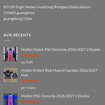
B1128 Jingxi Jiedao Guantong Shangwu Dasha,baiyun
510405,guangzhou
guangdong,Chine
AVIS RÉCENTS
Maillot Match PSG Domicile 2026/2027 2 Étoiles
Note
5
sur
par Koffi
5
Maillot Enfant Real Madrid Gardien 2026/2027
Noir
Note
5
sur
par Coulon
5
Maillot PSG Domicile 2026/2027 2 Etoiles