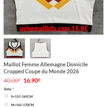
Maillot Femme Allemagne Domicile
Cropped Coupe du Monde 2026
40.00
Le
16.90
Le
€
€
prix
prix
Taille
*
initial
actuel
était :
est :
S=155-165CM
40.00€.
16.90€.
M=165-170CM