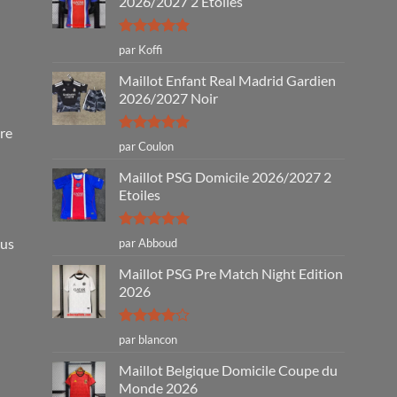
2026/2027 2 Étoiles
Note
5
sur
par Koffi
5
Maillot Enfant Real Madrid Gardien
2026/2027 Noir
tre
Note
5
sur
par Coulon
5
Maillot PSG Domicile 2026/2027 2
Etoiles
Note
5
sur
ous
par Abboud
5
Maillot PSG Pre Match Night Edition
2026
Note
4
par blancon
sur 5
Maillot Belgique Domicile Coupe du
Monde 2026