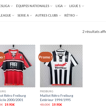
SLIGA
ÉQUIPES NATIONALES
LIGA
LIGUE 1
LEAGUE
SERIE A
AUTRES CLUBS
RÉTRO
2 résultats aff
o !
Promo !
BURG
FREIBURG
lot Rétro Freiburg
Maillot Rétro Freiburg
cile 2000/2001
Extérieur 1994/1995
0
€
Le
19.90
€
Le
48.00
€
Le
19.90
€
Le