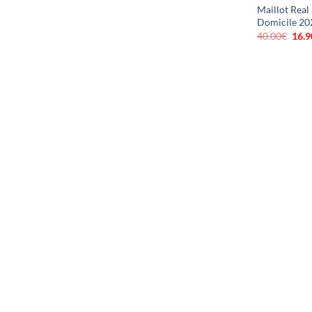
Maillot Real
Domicile 20
40.00
€
Le
16.9
prix
initi
était
40.0