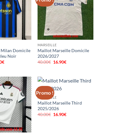
MARSEILLE
r Milan Domicile
Maillot Marseille Domicile
leu Noir
2026/2027
0
€
Le
40.00
€
Le
16.90
€
Le
prix
prix
prix
al
actuel
initial
actuel
 :
est :
était :
est :
0€.
16.90€.
40.00€.
16.90€.
Promo !
MARSEILLE
Maillot Marseille Third
2025/2026
40.00
€
Le
16.90
€
Le
prix
prix
initial
actuel
était :
est :
40.00€.
16.90€.