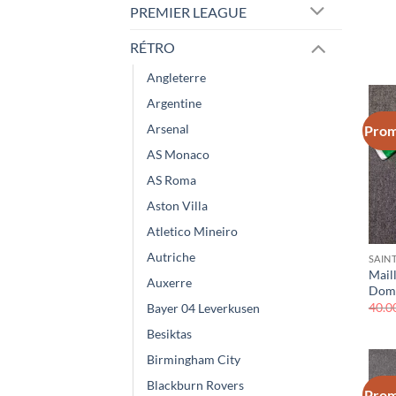
PREMIER LEAGUE
RÉTRO
Angleterre
Argentine
Arsenal
Prom
AS Monaco
AS Roma
Aston Villa
Atletico Mineiro
Autriche
SAIN
Maill
Auxerre
Domi
40.0
Bayer 04 Leverkusen
Besiktas
Birmingham City
Blackburn Rovers
Prom