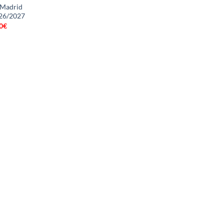
 Madrid
26/2027
0
€
Le
prix
al
actuel
 :
est :
0€.
16.90€.