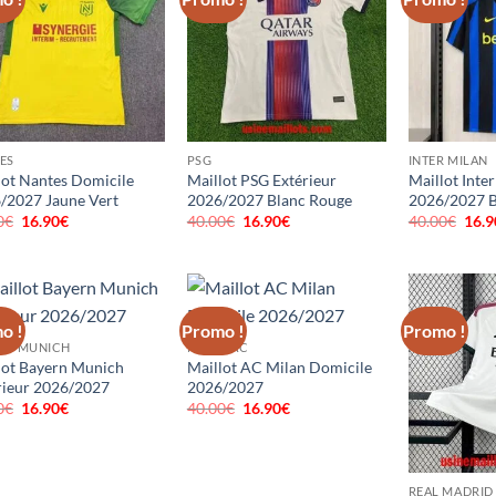
ES
PSG
INTER MILAN
lot Nantes Domicile
Maillot PSG Extérieur
Maillot Inte
/2027 Jaune Vert
2026/2027 Blanc Rouge
2026/2027 B
0
€
Le
16.90
€
Le
40.00
€
Le
16.90
€
Le
40.00
€
Le
16.9
prix
prix
prix
prix
prix
initial
actuel
initial
actuel
initi
était :
est :
était :
est :
était
40.00€.
16.90€.
40.00€.
16.90€.
40.0
o !
Promo !
Promo !
RN MUNICH
MILAN AC
lot Bayern Munich
Maillot AC Milan Domicile
rieur 2026/2027
2026/2027
0
€
Le
16.90
€
Le
40.00
€
Le
16.90
€
Le
prix
prix
prix
prix
initial
actuel
initial
actuel
était :
est :
était :
est :
40.00€.
16.90€.
40.00€.
16.90€.
REAL MADRID