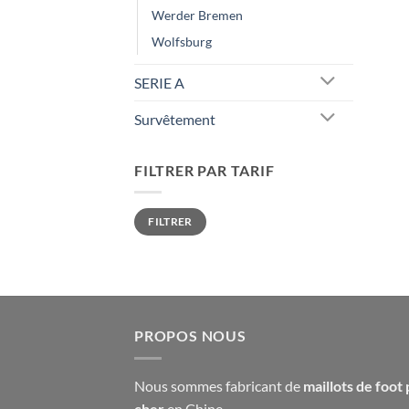
Werder Bremen
Wolfsburg
SERIE A
Survêtement
FILTRER PAR TARIF
Prix
Prix
FILTRER
min
max
PROPOS NOUS
Nous sommes fabricant de
maillots de foot 
cher
en Chine.