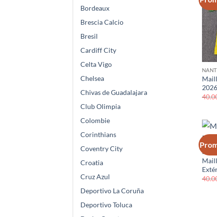
Bordeaux
Brescia Calcio
Bresil
Cardiff City
Celta Vigo
NANT
Chelsea
Mail
2026
Chivas de Guadalajara
40.0
Club Olimpia
Colombie
Corinthians
Prom
Coventry City
BAYE
Mail
Croatia
Exté
Cruz Azul
40.0
Deportivo La Coruña
Deportivo Toluca