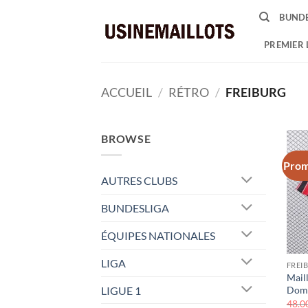
Passer
BUNDE
au
contenu
PREMIER 
ACCUEIL
/
RÉTRO
/
FREIBURG
BROWSE
Prom
AUTRES CLUBS
BUNDESLIGA
ÉQUIPES NATIONALES
LIGA
FREI
Mail
LIGUE 1
Domi
48.0