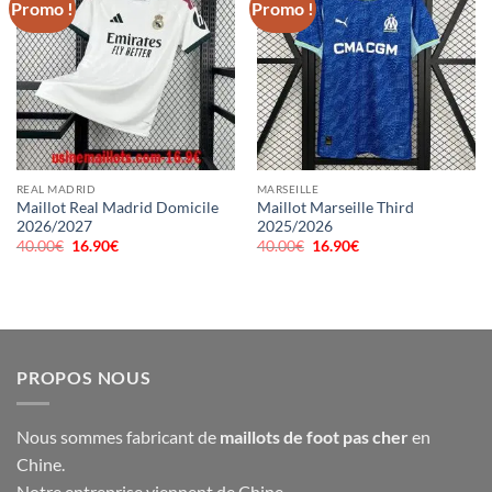
Promo !
Promo !
REAL MADRID
MARSEILLE
Maillot Real Madrid Domicile
Maillot Marseille Third
2026/2027
2025/2026
40.00
€
Le
16.90
€
Le
40.00
€
Le
16.90
€
Le
prix
prix
prix
prix
initial
actuel
initial
actuel
était :
est :
était :
est :
40.00€.
16.90€.
40.00€.
16.90€.
PROPOS NOUS
Nous sommes fabricant de
maillots de foot pas cher
en
Chine.
Notre entreprise viennent de Chine,