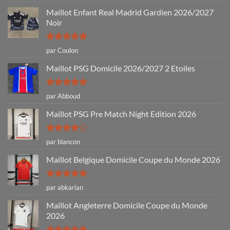
5
Maillot Enfant Real Madrid Gardien 2026/2027
Noir
Note
5
sur
par Coulon
5
Maillot PSG Domicile 2026/2027 2 Etoiles
Note
5
sur
par Abboud
5
Maillot PSG Pre Match Night Edition 2026
Note
4
par blancon
sur 5
Maillot Belgique Domicile Coupe du Monde 2026
Note
5
sur
par abkarian
5
Maillot Angleterre Domicile Coupe du Monde
2026