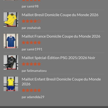
Note
5
sur
par samir98
5
Maillot Bresil Domicile Coupe du Monde 2026
Note
4
par zouhairab
sur 5
Maillot France Domicile Coupe du Monde 2026
Note
5
sur
par samir1991
5
Maillot Spécial-Édition PSG 2025/2026 Noir
Note
5
sur
par fatimamatovu
5
Maillot Enfant Bresil Domicile Coupe du Monde
2026
Note
5
sur
par adamdida29
5