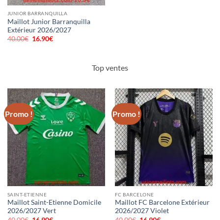
JUNIOR BARRANQUILLA
Maillot Junior Barranquilla
Extérieur 2026/2027
40.00
€
Le
16.90
€
Le
prix
prix
initial
actuel
était :
est :
40.00€.
16.90€.
Top ventes
Promo !
Promo !
SAINT-ETIENNE
FC BARCELONE
Maillot Saint-Etienne Domicile
Maillot FC Barcelone Extérieur
2026/2027 Vert
2026/2027 Violet
40.00
€
Le
16.90
€
Le
40.00
€
Le
16.90
€
Le