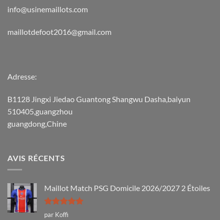
info@usinemaillots.com
maillotdefoot2016@gmail.com
Adresse:
B1128 Jingxi Jiedao Guantong Shangwu Dasha,baiyun
510405,guangzhou
guangdong,Chine
AVIS RÉCENTS
Maillot Match PSG Domicile 2026/2027 2 Étoiles
Note
5
sur
par Koffi