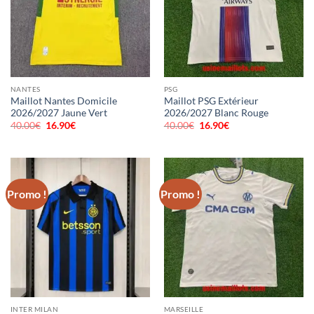
NANTES
PSG
Maillot Nantes Domicile
Maillot PSG Extérieur
2026/2027 Jaune Vert
2026/2027 Blanc Rouge
40.00
€
Le
16.90
€
Le
40.00
€
Le
16.90
€
Le
prix
prix
prix
prix
initial
actuel
initial
actuel
était :
est :
était :
est :
40.00€.
16.90€.
40.00€.
16.90€.
Promo !
Promo !
INTER MILAN
MARSEILLE