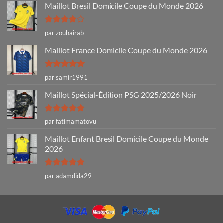
Maillot Bresil Domicile Coupe du Monde 2026
Note
4
par zouhairab
sur 5
Maillot France Domicile Coupe du Monde 2026
Note
5
sur
par samir1991
5
Maillot Spécial-Édition PSG 2025/2026 Noir
Note
5
sur
par fatimamatovu
5
Maillot Enfant Bresil Domicile Coupe du Monde
2026
Note
5
sur
par adamdida29
5