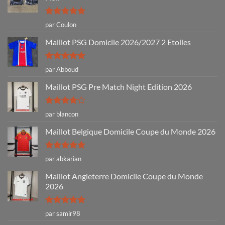
Note
5
sur
par Coulon
5
Maillot PSG Domicile 2026/2027 2 Etoiles
Note
5
sur
par Abboud
5
Maillot PSG Pre Match Night Edition 2026
Note
4
par blancon
sur 5
Maillot Belgique Domicile Coupe du Monde 2026
Note
5
sur
par abkarian
5
Maillot Angleterre Domicile Coupe du Monde
2026
Note
5
sur
par samir98
5