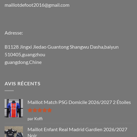
maillotdefoot2016@gmail.com
Adresse:
B1128 Jingxi Jiedao Guantong Shangwu Dasha,baiyun
510405,guangzhou
guangdong,Chine
AVIS RÉCENTS
Maillot Match PSG Domicile 2026/2027 2 Étoiles
Note
5
sur
par Koffi
5
Maillot Enfant Real Madrid Gardien 2026/2027
Noir