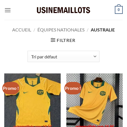
Passer
0
au
contenu
ACCUEIL
/
ÉQUIPES NATIONALES
/
AUSTRALIE
FILTRER
Promo !
Promo !