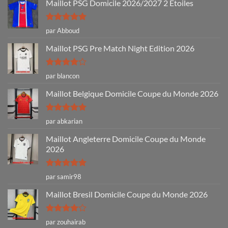
Maillot PSG Domicile 2026/2027 2 Etoiles
Note
5
sur
par Abboud
5
Maillot PSG Pre Match Night Edition 2026
Note
4
par blancon
sur 5
Maillot Belgique Domicile Coupe du Monde 2026
Note
5
sur
par abkarian
5
Maillot Angleterre Domicile Coupe du Monde
2026
Note
5
sur
par samir98
5
Maillot Bresil Domicile Coupe du Monde 2026
Note
4
par zouhairab
sur 5