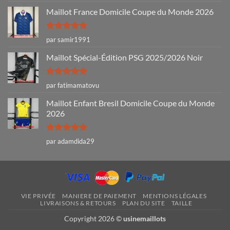
Maillot France Domicile Coupe du Monde 2026
Note
5
sur
par samir1991
5
Maillot Spécial-Édition PSG 2025/2026 Noir
Note
5
sur
par fatimamatovu
5
Maillot Enfant Bresil Domicile Coupe du Monde
2026
Note
5
sur
par adamdida29
5
VIE PRIVÉE
MANIERE DE PAIEMENT
MENTIONS LÉGALES
LIVRAISONS & RETOURS
PLAN DU SITE
TAILLE
Copyright 2026 ©
usinemaillots