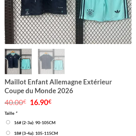
Maillot Enfant Allemagne Extérieur
Coupe du Monde 2026
40.00
Le
16.90
Le
€
€
prix
prix
Taille
*
initial
actuel
était :
est :
16# (2-3a): 90-105CM
40.00€.
16.90€.
18# (3-4a): 105-115CM