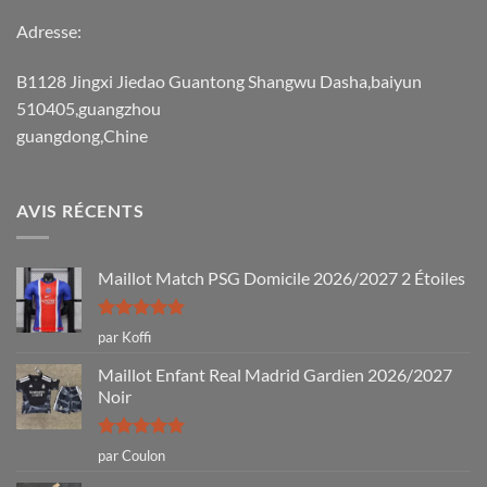
Adresse:
B1128 Jingxi Jiedao Guantong Shangwu Dasha,baiyun
510405,guangzhou
guangdong,Chine
AVIS RÉCENTS
Maillot Match PSG Domicile 2026/2027 2 Étoiles
Note
5
sur
par Koffi
5
Maillot Enfant Real Madrid Gardien 2026/2027
Noir
Note
5
sur
par Coulon
5