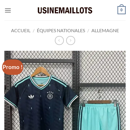
Passer
0
au
contenu
ACCUEIL
/
ÉQUIPES NATIONALES
/
ALLEMAGNE
Promo !