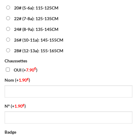
20# (5-6a): 115-125CM
22# (7-8a): 125-135CM
24# (8-9a): 135-145CM
26# (10-11a): 145-155CM
28# (12-13a): 155-165CM
Chaussettes
€
OUI
(+
7.90
)
€
Nom
(+
1.90
)
€
N°
(+
1.90
)
Badge