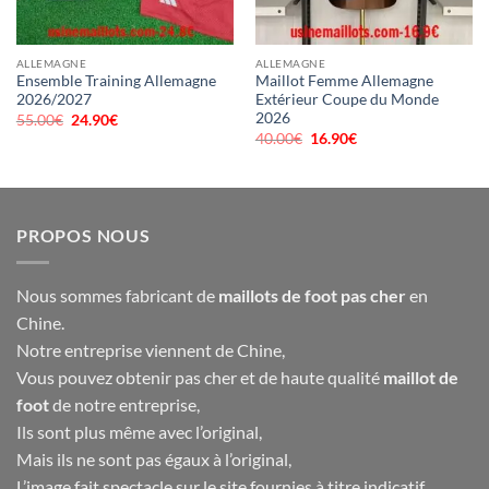
ALLEMAGNE
ALLEMAGNE
Ensemble Training Allemagne
Maillot Femme Allemagne
2026/2027
Extérieur Coupe du Monde
2026
55.00
€
Le
24.90
€
Le
prix
prix
40.00
€
Le
16.90
€
Le
initial
actuel
prix
prix
était :
est :
initial
actuel
55.00€.
24.90€.
était :
est :
40.00€.
16.90€.
PROPOS NOUS
Nous sommes fabricant de
maillots de foot pas cher
en
Chine.
Notre entreprise viennent de Chine,
Vous pouvez obtenir pas cher et de haute qualité
maillot de
foot
de notre entreprise,
Ils sont plus même avec l’original,
Mais ils ne sont pas égaux à l’original,
L’image fait spectacle sur le site fournies à titre indicatif,