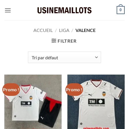
Passer
0
au
contenu
ACCUEIL
/
LIGA
/
VALENCE
FILTRER
Promo !
Promo !