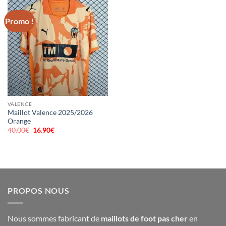
Promo !
VALENCE
Maillot Valence 2025/2026
Orange
40.00
€
Le
16.90
€
Le
prix
prix
initial
actuel
était :
est :
40.00€.
16.90€.
PROPOS NOUS
Nous sommes fabricant de
maillots de foot pas cher
en