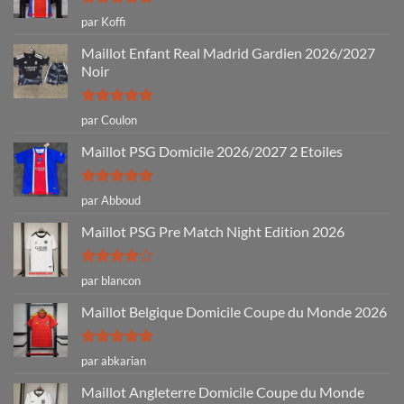
Note
5
sur
par Koffi
5
Maillot Enfant Real Madrid Gardien 2026/2027
Noir
Note
5
sur
par Coulon
5
Maillot PSG Domicile 2026/2027 2 Etoiles
Note
5
sur
par Abboud
5
Maillot PSG Pre Match Night Edition 2026
Note
4
par blancon
sur 5
Maillot Belgique Domicile Coupe du Monde 2026
Note
5
sur
par abkarian
5
Maillot Angleterre Domicile Coupe du Monde