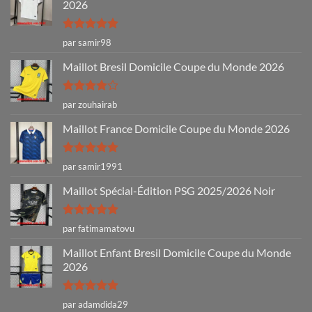
2026
Note
5
sur
par samir98
5
Maillot Bresil Domicile Coupe du Monde 2026
Note
4
par zouhairab
sur 5
Maillot France Domicile Coupe du Monde 2026
Note
5
sur
par samir1991
5
Maillot Spécial-Édition PSG 2025/2026 Noir
Note
5
sur
par fatimamatovu
5
Maillot Enfant Bresil Domicile Coupe du Monde
2026
Note
5
sur
par adamdida29