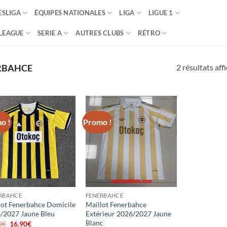
SLIGA
ÉQUIPES NATIONALES
LIGA
LIGUE 1
LEAGUE
SERIE A
AUTRES CLUBS
RÉTRO
2 résultats aff
RBAHCE
o !
Promo !
RBAHCE
FENERBAHCE
lot Fenerbahce Domicile
Maillot Fenerbahce
/2027 Jaune Bleu
Extérieur 2026/2027 Jaune
Blanc
0
€
Le
16.90
€
Le