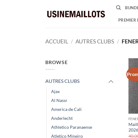
Passer
BUNDE
au
contenu
PREMIER 
ACCUEIL
/
AUTRES CLUBS
/
FENE
BROWSE
Prom
AUTRES CLUBS
Ajax
Al Nassr
America de Cali
Anderlecht
FENE
Mail
Athletico Paranaense
2026
40.0
Atletico Mineiro