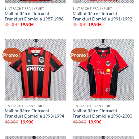
EINTRACHT FRANKFURT
EINTRACHT FRANKFURT
Maillot Rétro Eintracht
Maillot Rétro Eintracht
Frankfurt Domicile 1987 1988
Frankfurt Domicile 1991/1992
48.00
€
Le
19.90
€
Le
48.00
€
Le
19.90
€
Le
prix
prix
prix
prix
initial
actuel
initial
actuel
était :
est :
était :
est :
48.00€.
19.90€.
48.00€.
19.90€.
Promo !
Promo !
EINTRACHT FRANKFURT
EINTRACHT FRANKFURT
Maillot Rétro Eintracht
Maillot Rétro Eintracht
Frankfurt Domicile 1993/1994
Frankfurt Domicile 1998/2000
48.00
€
Le
19.90
€
Le
48.00
€
Le
19.90
€
Le
prix
prix
prix
prix
initial
actuel
initial
actuel
était :
est :
était :
est :
48.00€.
19.90€.
48.00€.
19.90€.