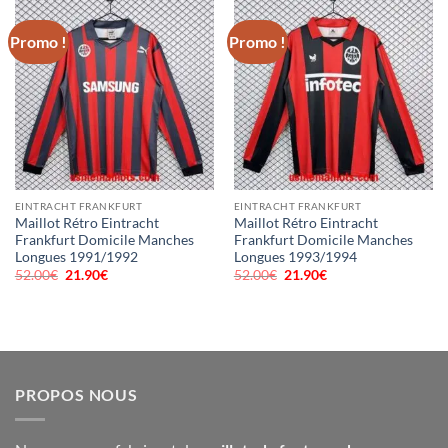
Promo !
Promo !
EINTRACHT FRANKFURT
EINTRACHT FRANKFURT
Maillot Rétro Eintracht
Maillot Rétro Eintracht
Frankfurt Domicile Manches
Frankfurt Domicile Manches
Longues 1991/1992
Longues 1993/1994
52.00
€
Le
21.90
€
Le
52.00
€
Le
21.90
€
Le
prix
prix
prix
prix
initial
actuel
initial
actuel
était :
est :
était :
est :
52.00€.
21.90€.
52.00€.
21.90€.
PROPOS NOUS