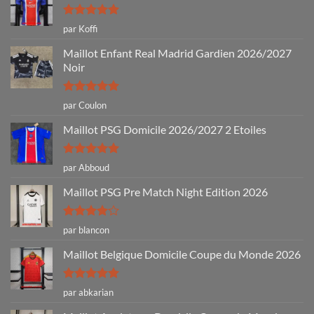
Note
5
sur
par Koffi
5
Maillot Enfant Real Madrid Gardien 2026/2027
Noir
Note
5
sur
par Coulon
5
Maillot PSG Domicile 2026/2027 2 Etoiles
Note
5
sur
par Abboud
5
Maillot PSG Pre Match Night Edition 2026
Note
4
par blancon
sur 5
Maillot Belgique Domicile Coupe du Monde 2026
Note
5
sur
par abkarian
5