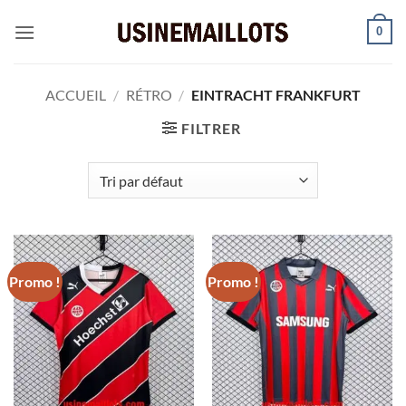
Passer
0
au
contenu
ACCUEIL
/
RÉTRO
/
EINTRACHT FRANKFURT
FILTRER
Promo !
Promo !