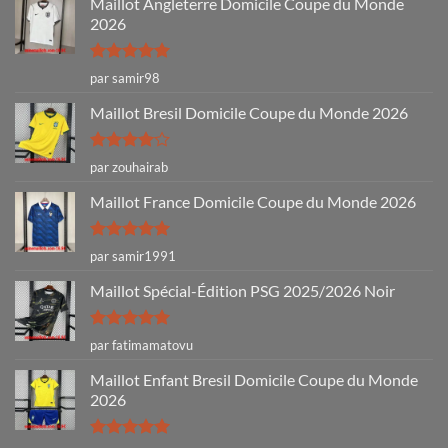
Maillot Angleterre Domicile Coupe du Monde
2026
Note
5
sur
par samir98
5
Maillot Bresil Domicile Coupe du Monde 2026
Note
4
par zouhairab
sur 5
Maillot France Domicile Coupe du Monde 2026
Note
5
sur
par samir1991
5
Maillot Spécial-Édition PSG 2025/2026 Noir
Note
5
sur
par fatimamatovu
5
Maillot Enfant Bresil Domicile Coupe du Monde
2026