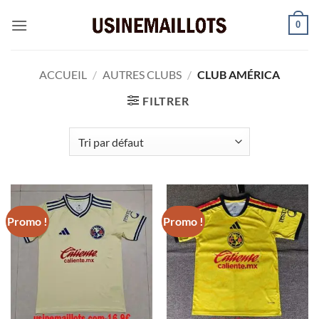
Passer
0
au
contenu
ACCUEIL
/
AUTRES CLUBS
/
CLUB AMÉRICA
FILTRER
Promo !
Promo !