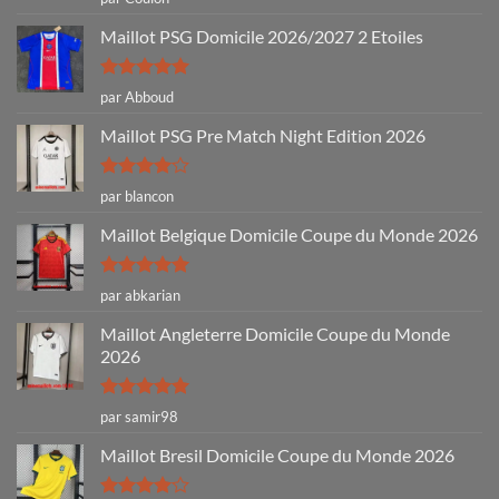
5
Maillot PSG Domicile 2026/2027 2 Etoiles
Note
5
sur
par Abboud
5
Maillot PSG Pre Match Night Edition 2026
Note
4
par blancon
sur 5
Maillot Belgique Domicile Coupe du Monde 2026
Note
5
sur
par abkarian
5
Maillot Angleterre Domicile Coupe du Monde
2026
Note
5
sur
par samir98
5
Maillot Bresil Domicile Coupe du Monde 2026