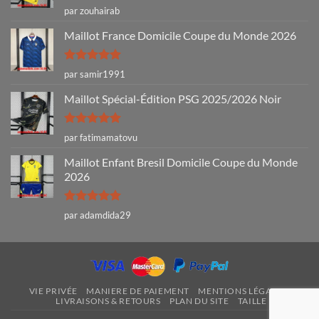
Note
4
par zouhairab
sur 5
Maillot France Domicile Coupe du Monde 2026
Note
5
sur
par samir1991
5
Maillot Spécial-Édition PSG 2025/2026 Noir
Note
5
sur
par fatimamatovu
5
Maillot Enfant Bresil Domicile Coupe du Monde
2026
Note
5
sur
par adamdida29
5
VIE PRIVÉE
MANIERE DE PAIEMENT
MENTIONS LÉGALES
LIVRAISONS & RETOURS
PLAN DU SITE
TAILLE