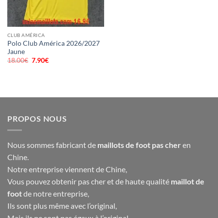
CLUB AMÉRICA
Polo Club América 2026/2027
Jaune
18.00
€
Le
7.90
€
Le
prix
prix
initial
actuel
était :
est :
18.00€.
7.90€.
PROPOS NOUS
Nous sommes fabricant de
maillots de foot pas cher
en
Chine.
Notre entreprise viennent de Chine,
Vous pouvez obtenir pas cher et de haute qualité
maillot de
foot
de notre entreprise,
Ils sont plus même avec l’original,
Mais ils ne sont pas égaux à l’original,