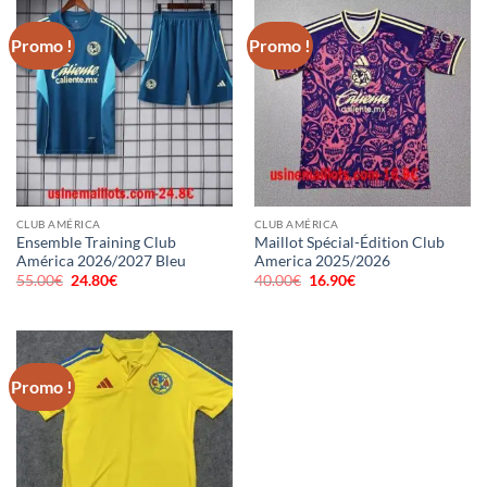
Promo !
Promo !
CLUB AMÉRICA
CLUB AMÉRICA
Ensemble Training Club
Maillot Spécial-Édition Club
América 2026/2027 Bleu
America 2025/2026
55.00
€
Le
24.80
€
Le
40.00
€
Le
16.90
€
Le
prix
prix
prix
prix
initial
actuel
initial
actuel
était :
est :
était :
est :
55.00€.
24.80€.
40.00€.
16.90€.
Promo !