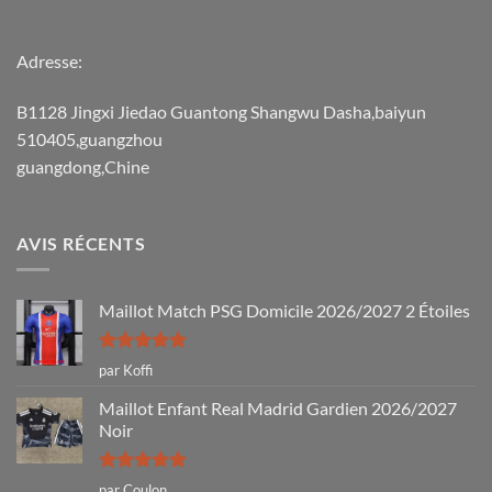
Adresse:
B1128 Jingxi Jiedao Guantong Shangwu Dasha,baiyun
510405,guangzhou
guangdong,Chine
AVIS RÉCENTS
Maillot Match PSG Domicile 2026/2027 2 Étoiles
Note
5
sur
par Koffi
5
Maillot Enfant Real Madrid Gardien 2026/2027
Noir
Note
5
sur
par Coulon