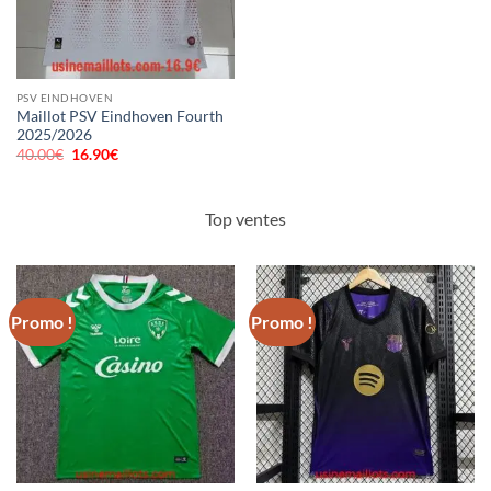
PSV EINDHOVEN
Maillot PSV Eindhoven Fourth
2025/2026
40.00
€
Le
16.90
€
Le
prix
prix
initial
actuel
était :
est :
40.00€.
16.90€.
Top ventes
Promo !
Promo !