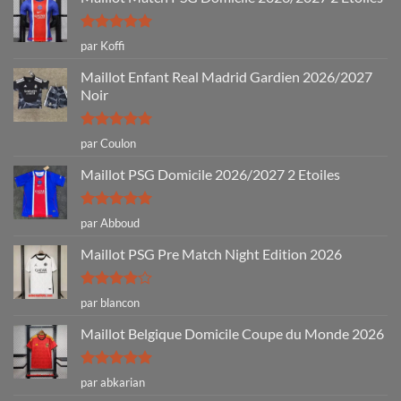
Note
5
sur
par Koffi
5
Maillot Enfant Real Madrid Gardien 2026/2027
Noir
Note
5
sur
par Coulon
5
Maillot PSG Domicile 2026/2027 2 Etoiles
Note
5
sur
par Abboud
5
Maillot PSG Pre Match Night Edition 2026
Note
4
par blancon
sur 5
Maillot Belgique Domicile Coupe du Monde 2026
Note
5
sur
par abkarian
5