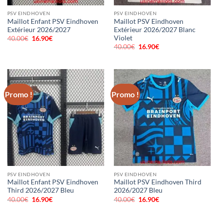
PSV EINDHOVEN
PSV EINDHOVEN
Maillot Enfant PSV Eindhoven
Maillot PSV Eindhoven
Extérieur 2026/2027
Extérieur 2026/2027 Blanc
Violet
40.00
€
Le
16.90
€
Le
prix
prix
40.00
€
Le
16.90
€
Le
initial
actuel
prix
prix
était :
est :
initial
actuel
40.00€.
16.90€.
était :
est :
40.00€.
16.90€.
Promo !
Promo !
PSV EINDHOVEN
PSV EINDHOVEN
Maillot Enfant PSV Eindhoven
Maillot PSV Eindhoven Third
Third 2026/2027 Bleu
2026/2027 Bleu
40.00
€
Le
16.90
€
Le
40.00
€
Le
16.90
€
Le
prix
prix
prix
prix
initial
actuel
initial
actuel