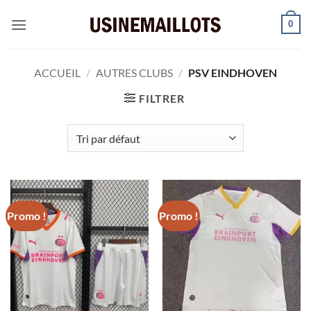
Passer
0
au
contenu
ACCUEIL
/
AUTRES CLUBS
/
PSV EINDHOVEN
FILTRER
Promo !
Promo !