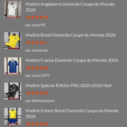
Maillot Angleterre Domicile Coupe du Monde
2026
Note
5
sur
par samir98
5
Maillot Bresil Domicile Coupe du Monde 2026
Note
4
par zouhairab
sur 5
Maillot France Domicile Coupe du Monde 2026
Note
5
sur
par samir1991
5
Maillot Spécial-Édition PSG 2025/2026 Noir
Note
5
sur
par fatimamatovu
5
Maillot Enfant Bresil Domicile Coupe du Monde
2026