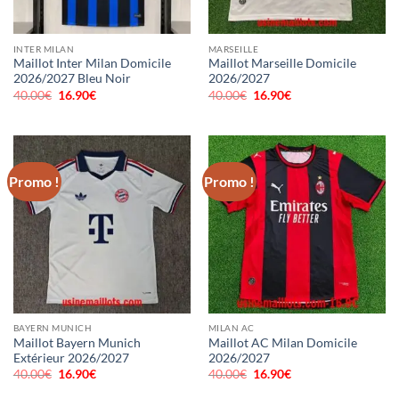
INTER MILAN
MARSEILLE
Maillot Inter Milan Domicile
Maillot Marseille Domicile
2026/2027 Bleu Noir
2026/2027
40.00
€
Le
16.90
€
Le
40.00
€
Le
16.90
€
Le
prix
prix
prix
prix
initial
actuel
initial
actuel
était :
est :
était :
est :
40.00€.
16.90€.
40.00€.
16.90€.
Promo !
Promo !
BAYERN MUNICH
MILAN AC
Maillot Bayern Munich
Maillot AC Milan Domicile
Extérieur 2026/2027
2026/2027
40.00
€
Le
16.90
€
Le
40.00
€
Le
16.90
€
Le
prix
prix
prix
prix
initial
actuel
initial
actuel