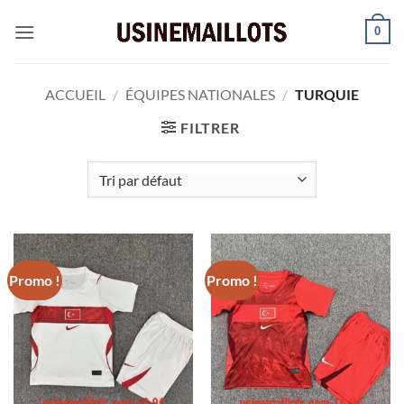
Passer
0
au
contenu
ACCUEIL
/
ÉQUIPES NATIONALES
/
TURQUIE
FILTRER
Promo !
Promo !