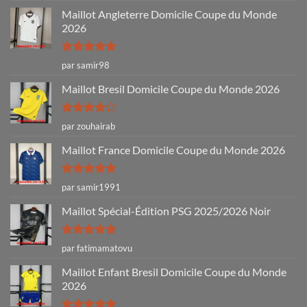
Maillot Angleterre Domicile Coupe du Monde
2026
Note
5
sur
par samir98
5
Maillot Bresil Domicile Coupe du Monde 2026
Note
4
par zouhairab
sur 5
Maillot France Domicile Coupe du Monde 2026
Note
5
sur
par samir1991
5
Maillot Spécial-Édition PSG 2025/2026 Noir
Note
5
sur
par fatimamatovu
5
Maillot Enfant Bresil Domicile Coupe du Monde
2026