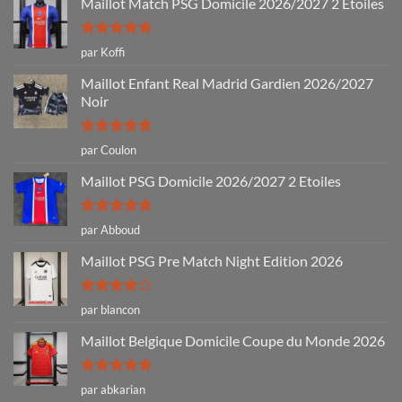
Maillot Match PSG Domicile 2026/2027 2 Étoiles
Note
5
sur
par Koffi
5
Maillot Enfant Real Madrid Gardien 2026/2027
Noir
Note
5
sur
par Coulon
5
Maillot PSG Domicile 2026/2027 2 Etoiles
Note
5
sur
par Abboud
5
Maillot PSG Pre Match Night Edition 2026
Note
4
par blancon
sur 5
Maillot Belgique Domicile Coupe du Monde 2026
Note
5
sur
par abkarian
5