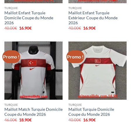
TURQUIE
TURQUIE
Maillot Enfant Turquie
Maillot Enfant Turquie
Domicile Coupe du Monde
Extérieur Coupe du Monde
2026
2026
40.00
€
Le
16.90
€
Le
40.00
€
Le
16.90
€
Le
prix
prix
prix
prix
initial
actuel
initial
actuel
était :
est :
était :
est :
40.00€.
16.90€.
40.00€.
16.90€.
Promo !
Promo !
TURQUIE
TURQUIE
Maillot Match Turquie Domicile
Maillot Turquie Domicile
Coupe du Monde 2026
Coupe du Monde 2026
46.00
€
Le
18.90
€
Le
40.00
€
Le
16.90
€
Le
prix
prix
prix
prix
initial
actuel
initial
actuel