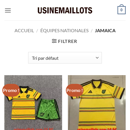
Passer
0
au
contenu
ACCUEIL
/
ÉQUIPES NATIONALES
/
JAMAICA
FILTRER
Promo !
Promo !