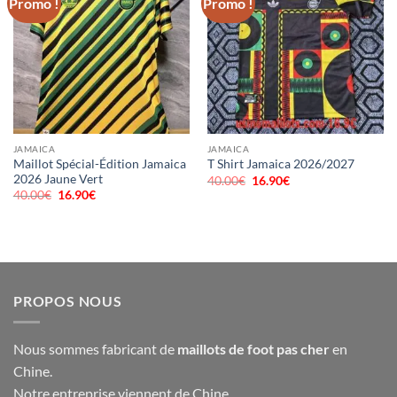
Promo !
Promo !
JAMAICA
JAMAICA
Maillot Spécial-Édition Jamaica
T Shirt Jamaica 2026/2027
2026 Jaune Vert
40.00
€
Le
16.90
€
Le
prix
prix
40.00
€
Le
16.90
€
Le
initial
actuel
prix
prix
était :
est :
initial
actuel
40.00€.
16.90€.
était :
est :
40.00€.
16.90€.
PROPOS NOUS
Nous sommes fabricant de
maillots de foot pas cher
en
Chine.
Notre entreprise viennent de Chine,