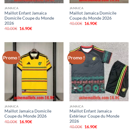
JAMAICA
JAMAICA
Maillot Enfant Jamaica
Maillot Jamaica Domicile
Domicile Coupe du Monde
Coupe du Monde 2026
2026
40.00
€
Le
16.90
€
Le
prix
prix
40.00
€
Le
16.90
€
Le
initial
actuel
prix
prix
était :
est :
initial
actuel
40.00€.
16.90€.
était :
est :
40.00€.
16.90€.
Promo !
Promo !
JAMAICA
JAMAICA
Maillot Jamaica Domicile
Maillot Enfant Jamaica
Coupe du Monde 2026
Extérieur Coupe du Monde
2026
40.00
€
Le
16.90
€
Le
prix
prix
40.00
€
Le
16.90
€
Le
initial
actuel
prix
prix