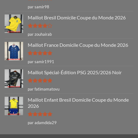
Note
5
sur
par samir98
5
Maillot Bresil Domicile Coupe du Monde 2026
Note
4
par zouhairab
sur 5
Maillot France Domicile Coupe du Monde 2026
Note
5
sur
par samir1991
5
Maillot Spécial-Édition PSG 2025/2026 Noir
Note
5
sur
par fatimamatovu
5
Maillot Enfant Bresil Domicile Coupe du Monde
2026
Note
5
sur
par adamdida29
5