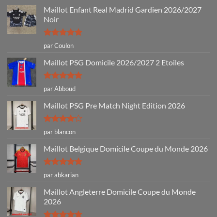
Maillot Enfant Real Madrid Gardien 2026/2027
Noir
Note
5
sur
par Coulon
5
Maillot PSG Domicile 2026/2027 2 Etoiles
Note
5
sur
par Abboud
5
Maillot PSG Pre Match Night Edition 2026
Note
4
par blancon
sur 5
Maillot Belgique Domicile Coupe du Monde 2026
Note
5
sur
par abkarian
5
Maillot Angleterre Domicile Coupe du Monde
2026