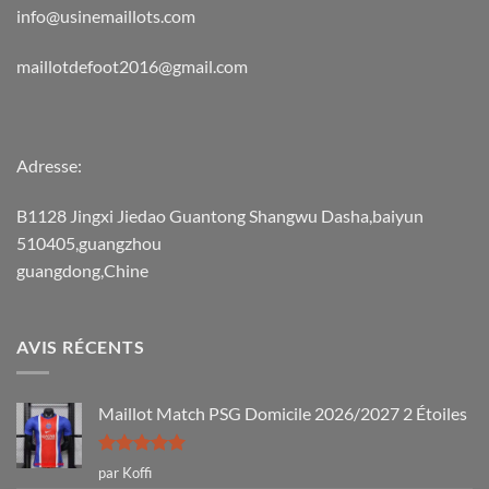
info@usinemaillots.com
maillotdefoot2016@gmail.com
Adresse:
B1128 Jingxi Jiedao Guantong Shangwu Dasha,baiyun
510405,guangzhou
guangdong,Chine
AVIS RÉCENTS
Maillot Match PSG Domicile 2026/2027 2 Étoiles
Note
5
sur
par Koffi
5