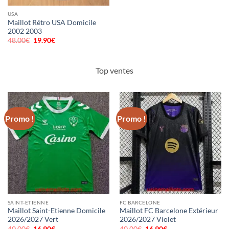
USA
Maillot Rétro USA Domicile
2002 2003
48.00
€
Le
19.90
€
Le
prix
prix
initial
actuel
était :
est :
48.00€.
19.90€.
Top ventes
Promo !
Promo !
SAINT-ETIENNE
FC BARCELONE
Maillot Saint-Etienne Domicile
Maillot FC Barcelone Extérieur
2026/2027 Vert
2026/2027 Violet
40.00
€
Le
16.90
€
Le
40.00
€
Le
16.90
€
Le