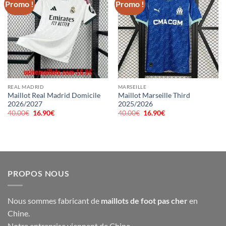
Promo !
Promo !
REAL MADRID
MARSEILLE
Maillot Real Madrid Domicile
Maillot Marseille Third
2026/2027
2025/2026
40.00
€
Le
16.90
€
Le
40.00
€
Le
16.90
€
Le
prix
prix
prix
prix
initial
actuel
initial
actuel
était :
est :
était :
est :
40.00€.
16.90€.
40.00€.
16.90€.
PROPOS NOUS
Nous sommes fabricant de
maillots de foot pas cher
en
Chine.
Notre entreprise viennent de Chine,