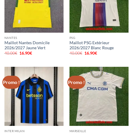
NANTES
PSG
Maillot Nantes Domicile
Maillot PSG Extérieur
2026/2027 Jaune Vert
2026/2027 Blanc Rouge
40.00
€
Le
16.90
€
Le
40.00
€
Le
16.90
€
Le
prix
prix
prix
prix
initial
actuel
initial
actuel
était :
est :
était :
est :
40.00€.
16.90€.
40.00€.
16.90€.
Promo !
Promo !
INTER MILAN
MARSEILLE