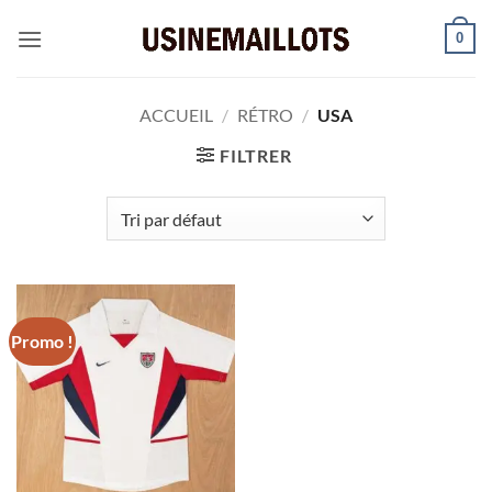
Passer
0
au
contenu
ACCUEIL
/
RÉTRO
/
USA
FILTRER
Promo !