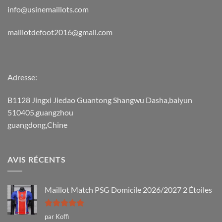
info@usinemaillots.com
maillotdefoot2016@gmail.com
Adresse:
B1128 Jingxi Jiedao Guantong Shangwu Dasha,baiyun
510405,guangzhou
guangdong,Chine
AVIS RÉCENTS
Maillot Match PSG Domicile 2026/2027 2 Étoiles
Note
5
sur
par Koffi