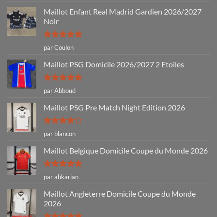
5
Maillot Enfant Real Madrid Gardien 2026/2027
Noir
Note
5
sur
par Coulon
5
Maillot PSG Domicile 2026/2027 2 Etoiles
Note
5
sur
par Abboud
5
Maillot PSG Pre Match Night Edition 2026
Note
4
par blancon
sur 5
Maillot Belgique Domicile Coupe du Monde 2026
Note
5
sur
par abkarian
5
Maillot Angleterre Domicile Coupe du Monde
2026