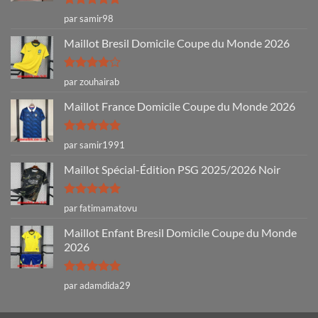
Note
5
sur
par samir98
5
Maillot Bresil Domicile Coupe du Monde 2026
Note
4
par zouhairab
sur 5
Maillot France Domicile Coupe du Monde 2026
Note
5
sur
par samir1991
5
Maillot Spécial-Édition PSG 2025/2026 Noir
Note
5
sur
par fatimamatovu
5
Maillot Enfant Bresil Domicile Coupe du Monde
2026
Note
5
sur
par adamdida29
5