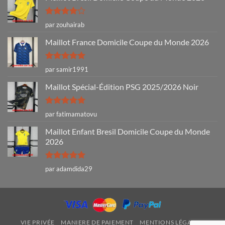
Note
4
par zouhairab
sur 5
Maillot France Domicile Coupe du Monde 2026
Note
5
sur
par samir1991
5
Maillot Spécial-Édition PSG 2025/2026 Noir
Note
5
sur
par fatimamatovu
5
Maillot Enfant Bresil Domicile Coupe du Monde
2026
Note
5
sur
par adamdida29
5
VIE PRIVÉE
MANIERE DE PAIEMENT
MENTIONS LÉGALES