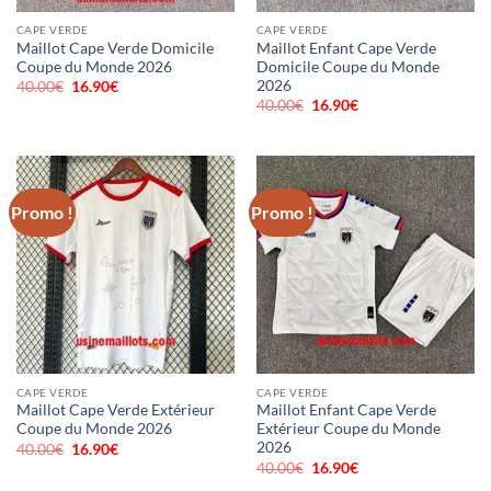
CAPE VERDE
CAPE VERDE
Maillot Cape Verde Domicile
Maillot Enfant Cape Verde
Coupe du Monde 2026
Domicile Coupe du Monde
2026
40.00
€
Le
16.90
€
Le
prix
prix
40.00
€
Le
16.90
€
Le
initial
actuel
prix
prix
était :
est :
initial
actuel
40.00€.
16.90€.
était :
est :
40.00€.
16.90€.
Promo !
Promo !
CAPE VERDE
CAPE VERDE
Maillot Cape Verde Extérieur
Maillot Enfant Cape Verde
Coupe du Monde 2026
Extérieur Coupe du Monde
2026
40.00
€
Le
16.90
€
Le
prix
prix
40.00
€
Le
16.90
€
Le
initial
actuel
prix
prix