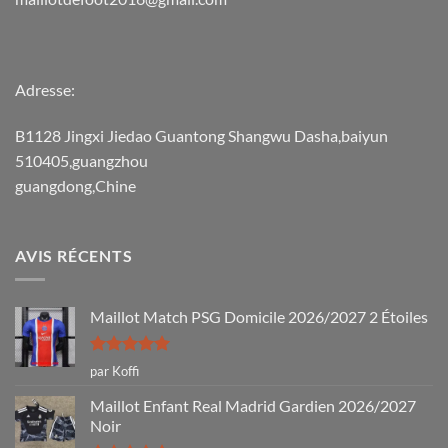
Adresse:
B1128 Jingxi Jiedao Guantong Shangwu Dasha,baiyun
510405,guangzhou
guangdong,Chine
AVIS RÉCENTS
Maillot Match PSG Domicile 2026/2027 2 Étoiles
Note
5
sur
par Koffi
5
Maillot Enfant Real Madrid Gardien 2026/2027
Noir