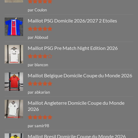
Note
5
sur
par Coulon
5
Maillot PSG Domicile 2026/2027 2 Etoiles
Note
5
sur
par Abboud
5
Maillot PSG Pre Match Night Edition 2026
Note
4
par blancon
sur 5
Maillot Belgique Domicile Coupe du Monde 2026
Note
5
sur
par abkarian
5
Maillot Angleterre Domicile Coupe du Monde
2026
Note
5
sur
par samir98
5
Maillot Bresil Domicile Coupe du Monde 2026