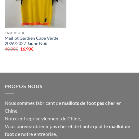
CAPE VERDE
Maillot Gardien Cape Verde
2026/2027 Jaune Noir
40.00
€
Le
16.90
€
Le
prix
prix
initial
actuel
était :
est :
40.00€.
16.90€.
PROPOS NOUS
Nous sommes fabricant de
maillots de foot pas cher
en
Chine.
Notre entreprise viennent de Chine,
Vous pouvez obtenir pas cher et de haute qualité
maillot de
foot
de notre entreprise,