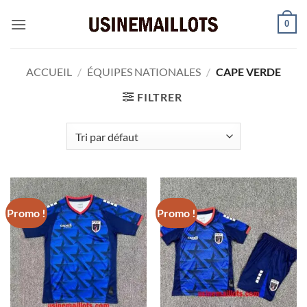
Passer
0
au
contenu
ACCUEIL
/
ÉQUIPES NATIONALES
/
CAPE VERDE
FILTRER
Promo !
Promo !