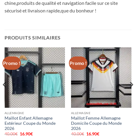
chine,produits de qualité et navigation facile sur ce site
sécurisé et livraison rapide,que du bonheur !
PRODUITS SIMILAIRES
Promo !
Promo !
ALLEMAGNE
ALLEMAGNE
Maillot Enfant Allemagne
Maillot Femme Allemagne
Extérieur Coupe du Monde
Domicile Coupe du Monde
2026
2026
40.00
€
Le
16.90
€
Le
40.00
€
Le
16.90
€
Le