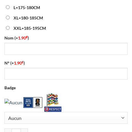
L=175-180CM
XL=180-185CM
XXL=185-195CM
€
Nom
(+
1.90
)
€
N°
(+
1.90
)
Badge
quantité de Maillot Manches Longues Allemagne Extérieur Coupe du