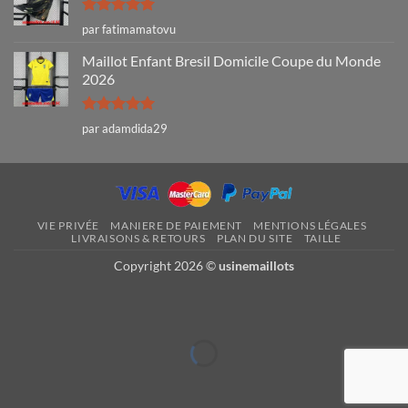
Note
5
sur
par fatimamatovu
5
Maillot Enfant Bresil Domicile Coupe du Monde
2026
Note
5
sur
par adamdida29
5
VIE PRIVÉE
MANIERE DE PAIEMENT
MENTIONS LÉGALES
LIVRAISONS & RETOURS
PLAN DU SITE
TAILLE
Copyright 2026 ©
usinemaillots