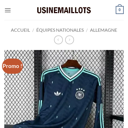
Passer
0
au
contenu
ACCUEIL
/
ÉQUIPES NATIONALES
/
ALLEMAGNE
Promo !