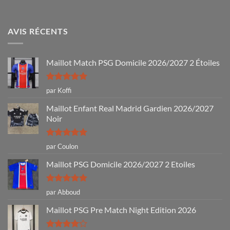
AVIS RÉCENTS
Maillot Match PSG Domicile 2026/2027 2 Étoiles
Note
5
sur
par Koffi
5
Maillot Enfant Real Madrid Gardien 2026/2027
Noir
Note
5
sur
par Coulon
5
Maillot PSG Domicile 2026/2027 2 Etoiles
Note
5
sur
par Abboud
5
Maillot PSG Pre Match Night Edition 2026