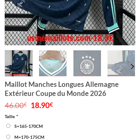
Maillot Manches Longues Allemagne
Extérieur Coupe du Monde 2026
46.00
Le
18.90
Le
€
€
prix
prix
Taille
*
initial
actuel
était :
est :
S=165-170CM
46.00€.
18.90€.
M=170-175CM