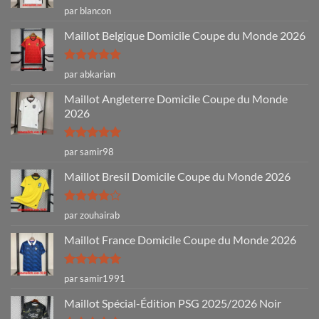
Note
4
par blancon
sur 5
Maillot Belgique Domicile Coupe du Monde 2026
Note
5
sur
par abkarian
5
Maillot Angleterre Domicile Coupe du Monde
2026
Note
5
sur
par samir98
5
Maillot Bresil Domicile Coupe du Monde 2026
Note
4
par zouhairab
sur 5
Maillot France Domicile Coupe du Monde 2026
Note
5
sur
par samir1991
5
Maillot Spécial-Édition PSG 2025/2026 Noir