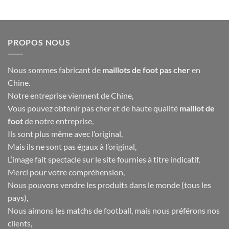
prix
prix
prix
prix
initial
actuel
initial
actuel
était :
est :
était :
est :
40.00€.
16.90€.
40.00€.
16.90€.
PROPOS NOUS
Nous sommes fabricant de
maillots de foot pas cher
en
Chine.
Notre entreprise viennent de Chine,
Vous pouvez obtenir pas cher et de haute qualité
maillot de
foot
de notre entreprise,
Ils sont plus même avec l’original,
Mais ils ne sont pas égaux à l’original,
L’image fait spectacle sur le site fournies à titre indicatif,
Merci pour votre compréhension,
Nous pouvons vendre les produits dans le monde (tous les
pays),
Nous aimons les matchs de football, mais nous préférons nos
clients,