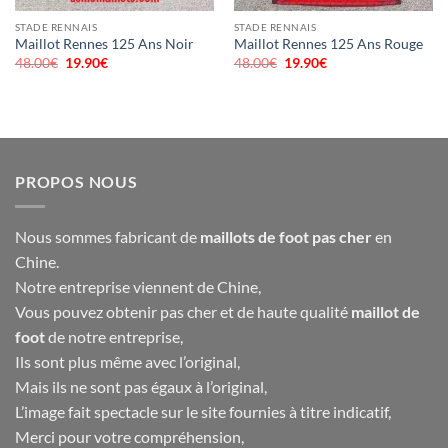
STADE RENNAIS
STADE RENNAIS
Maillot Rennes 125 Ans Noir
Maillot Rennes 125 Ans Rouge
48.00
€
Le
19.90
€
Le
48.00
€
Le
19.90
€
Le
prix
prix
prix
prix
initial
actuel
initial
actuel
était :
est :
était :
est :
48.00€.
19.90€.
48.00€.
19.90€.
PROPOS NOUS
Nous sommes fabricant de
maillots de foot pas cher
en
Chine.
Notre entreprise viennent de Chine,
Vous pouvez obtenir pas cher et de haute qualité
maillot de
foot
de notre entreprise,
Ils sont plus même avec l’original,
Mais ils ne sont pas égaux à l’original,
L’image fait spectacle sur le site fournies à titre indicatif,
Merci pour votre compréhension,