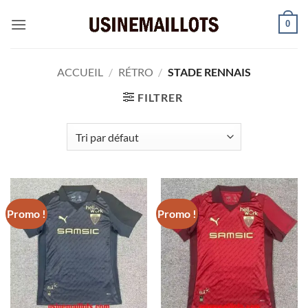
Passer
0
au
contenu
ACCUEIL
/
RÉTRO
/
STADE RENNAIS
FILTRER
Promo !
Promo !