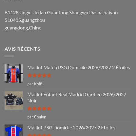
B1128 Jingxi Jiedao Guantong Shangwu Dasha,baiyun
510405,guangzhou
guangdong,Chine
AVIS RÉCENTS
Maillot Match PSG Domicile 2026/2027 2 Étoiles
Note
5
sur
par Koffi
5
Maillot Enfant Real Madrid Gardien 2026/2027
Noir
Note
5
sur
par Coulon
5
Maillot PSG Domicile 2026/2027 2 Etoiles