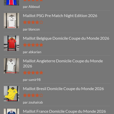
Note
5
sur
par Abboud
5
Maillot PSG Pre Match Night Edition 2026
Note
4
par blancon
sur 5
Maillot Belgique Domicile Coupe du Monde 2026
Note
5
sur
par abkarian
5
Maillot Angleterre Domicile Coupe du Monde
2026
Note
5
sur
par samir98
5
Maillot Bresil Domicile Coupe du Monde 2026
Note
4
par zouhairab
sur 5
Maillot France Domicile Coupe du Monde 2026