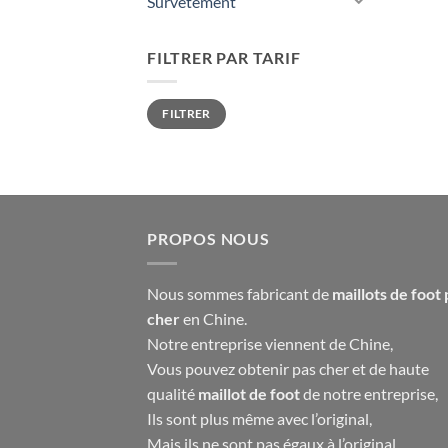
Survêtement
FILTRER PAR TARIF
Prix
Prix
FILTRER
min
max
PROPOS NOUS
Nous sommes fabricant de
maillots de foot 
cher
en Chine.
Notre entreprise viennent de Chine,
Vous pouvez obtenir pas cher et de haute
qualité
maillot de foot
de notre entreprise,
Ils sont plus même avec l’original,
Mais ils ne sont pas égaux à l’original,