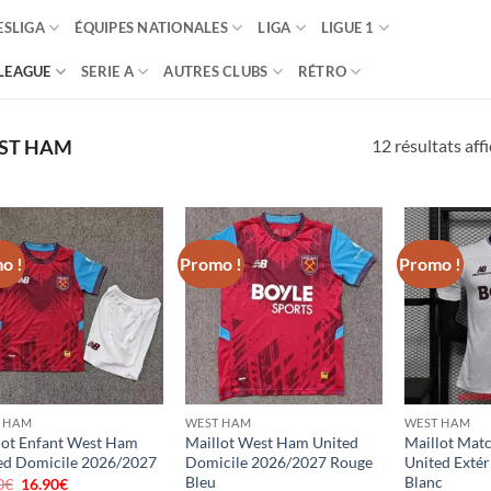
SLIGA
ÉQUIPES NATIONALES
LIGA
LIGUE 1
LEAGUE
SERIE A
AUTRES CLUBS
RÉTRO
12 résultats aff
ST HAM
o !
Promo !
Promo !
 HAM
WEST HAM
WEST HAM
lot Enfant West Ham
Maillot West Ham United
Maillot Mat
ed Domicile 2026/2027
Domicile 2026/2027 Rouge
United Exté
Bleu
Blanc
0
€
Le
16.90
€
Le