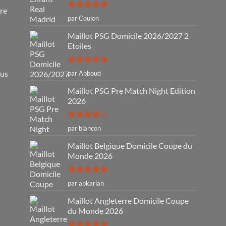
tre
Note
5
sur
par Coulon
5
Maillot PSG Domicile 2026/2027 2
Etoiles
Note
5
sur
ous
par Abboud
5
Maillot PSG Pre Match Night Edition
2026
Note
4
par blancon
sur 5
Maillot Belgique Domicile Coupe du
Monde 2026
Note
5
sur
par abkarian
5
Maillot Angleterre Domicile Coupe
du Monde 2026