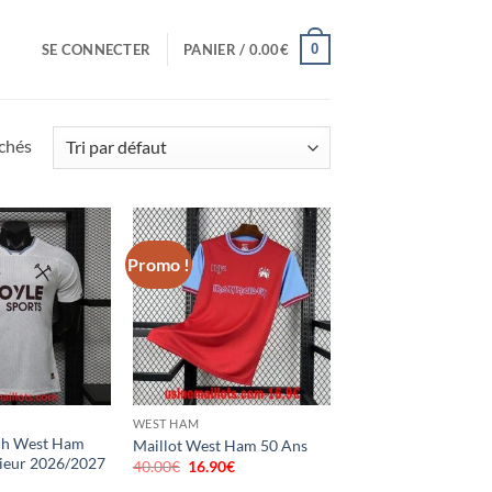
0
SE CONNECTER
PANIER /
0.00
€
ichés
Promo !
WEST HAM
ch West Ham
Maillot West Ham 50 Ans
rieur 2026/2027
40.00
€
Le
16.90
€
Le
prix
prix