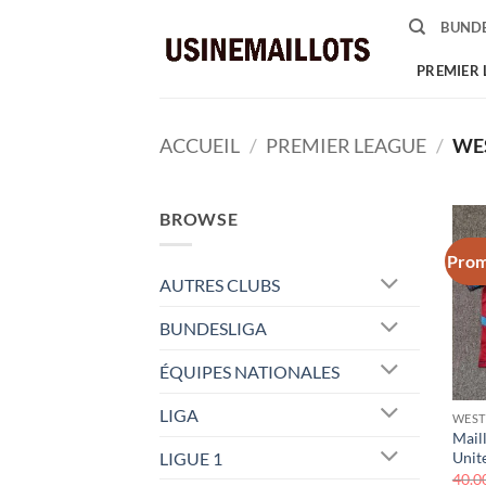
Passer
BUNDE
au
contenu
PREMIER 
ACCUEIL
/
PREMIER LEAGUE
/
WE
BROWSE
Prom
AUTRES CLUBS
BUNDESLIGA
ÉQUIPES NATIONALES
LIGA
WEST
Mail
LIGUE 1
Unit
40.0