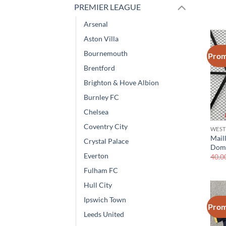
PREMIER LEAGUE
Arsenal
Aston Villa
Bournemouth
Prom
Brentford
Brighton & Hove Albion
Burnley FC
Chelsea
Coventry City
WEST
Mail
Crystal Palace
Domi
Everton
40.0
Fulham FC
Hull City
Ipswich Town
Prom
Leeds United