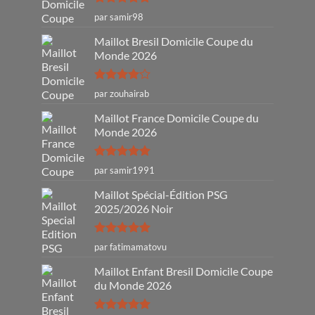
Note
5
sur
par samir98
5
Maillot Bresil Domicile Coupe du
Monde 2026
Note
4
par zouhairab
sur 5
Maillot France Domicile Coupe du
Monde 2026
Note
5
sur
par samir1991
5
Maillot Spécial-Édition PSG
2025/2026 Noir
Note
5
sur
par fatimamatovu
5
Maillot Enfant Bresil Domicile Coupe
du Monde 2026