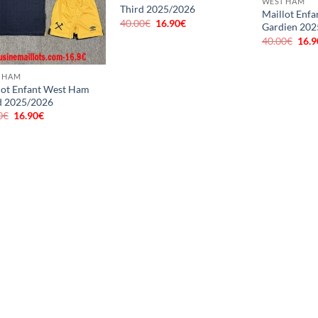
WEST HAM
Third 2025/2026
Maillot Enf
40.00
€
Le
16.90
€
Le
Gardien 202
prix
prix
40.00
€
Le
16.9
initial
actuel
prix
était :
est :
initi
40.00€.
16.90€.
était
 HAM
40.0
lot Enfant West Ham
d 2025/2026
0
€
Le
16.90
€
Le
prix
prix
initial
actuel
était :
est :
40.00€.
16.90€.