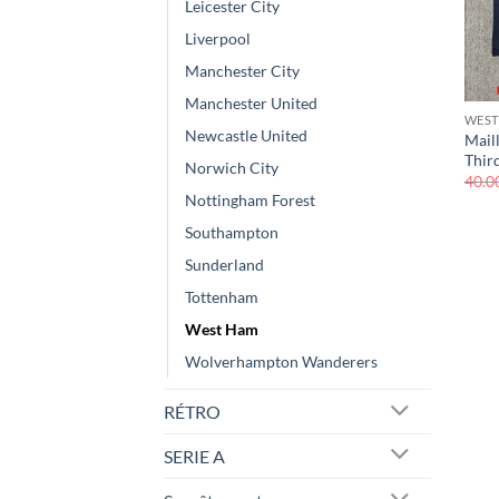
Leicester City
Liverpool
Manchester City
Manchester United
WEST
Newcastle United
Mail
Thir
Norwich City
40.0
Nottingham Forest
Southampton
Sunderland
Tottenham
West Ham
Wolverhampton Wanderers
RÉTRO
SERIE A