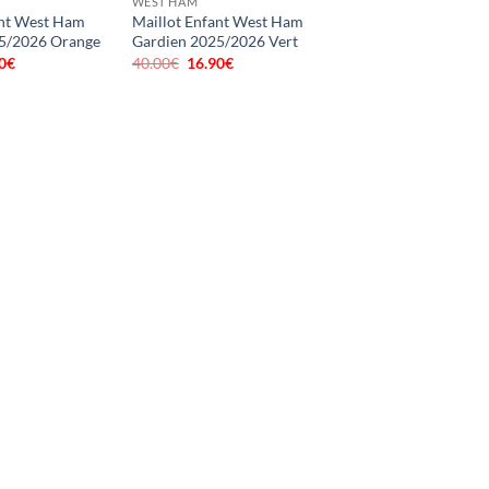
WEST HAM
ant West Ham
Maillot Enfant West Ham
5/2026 Orange
Gardien 2025/2026 Vert
0
€
Le
40.00
€
Le
16.90
€
Le
prix
prix
prix
al
actuel
initial
actuel
 :
est :
était :
est :
0€.
16.90€.
40.00€.
16.90€.