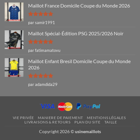
Maillot France Domicile Coupe du Monde 2026
Note
5
sur
par samir1991
5
Maillot Spécial-Édition PSG 2025/2026 Noir
Note
5
sur
par fatimamatovu
5
Maillot Enfant Bresil Domicile Coupe du Monde
2026
Note
5
sur
par adamdida29
5
VIE PRIVÉE
MANIERE DE PAIEMENT
MENTIONS LÉGALES
LIVRAISONS & RETOURS
PLAN DU SITE
TAILLE
Copyright 2026 ©
usinemaillots