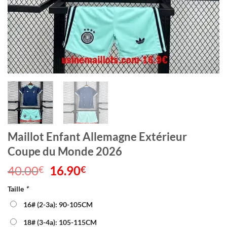
Maillot Enfant Allemagne Extérieur
Coupe du Monde 2026
40.00
Le
16.90
Le
€
€
prix
prix
Taille
*
initial
actuel
était :
est :
16# (2-3a): 90-105CM
40.00€.
16.90€.
18# (3-4a): 105-115CM