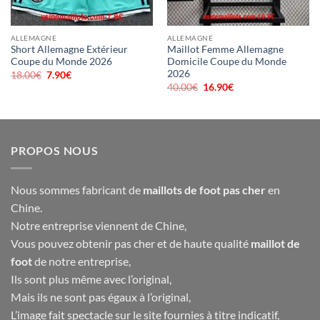
ALLEMAGNE
ALLEMAGNE
Short Allemagne Extérieur
Maillot Femme Allemagne
Coupe du Monde 2026
Domicile Coupe du Monde
2026
18.00
€
Le
7.90
€
Le
prix
prix
40.00
€
Le
16.90
€
Le
initial
actuel
prix
prix
était :
est :
initial
actuel
18.00€.
7.90€.
était :
est :
40.00€.
16.90€.
PROPOS NOUS
Nous sommes fabricant de
maillots de foot pas cher
en
Chine.
Notre entreprise viennent de Chine,
Vous pouvez obtenir pas cher et de haute qualité
maillot de
foot
de notre entreprise,
Ils sont plus même avec l’original,
Mais ils ne sont pas égaux à l’original,
L’image fait spectacle sur le site fournies à titre indicatif,