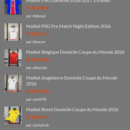
Maillot PSG Domicile 2026/2027 2 Etoiles
Note
5
sur
par Abboud
5
Maillot PSG Pre Match Night Edition 2026
Note
4
par blancon
sur 5
Maillot Belgique Domicile Coupe du Monde 2026
Note
5
sur
par abkarian
5
Maillot Angleterre Domicile Coupe du Monde
2026
Note
5
sur
par samir98
5
Maillot Bresil Domicile Coupe du Monde 2026
Note
4
par zouhairab
sur 5