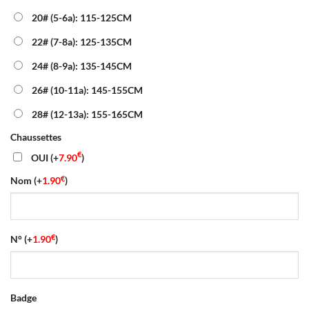
20# (5-6a): 115-125CM
22# (7-8a): 125-135CM
24# (8-9a): 135-145CM
26# (10-11a): 145-155CM
28# (12-13a): 155-165CM
Chaussettes
€
OUI
(+
7.90
)
€
Nom
(+
1.90
)
€
N°
(+
1.90
)
Badge