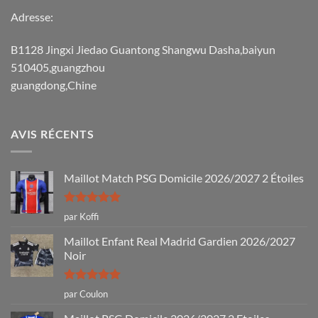
Adresse:
B1128 Jingxi Jiedao Guantong Shangwu Dasha,baiyun
510405,guangzhou
guangdong,Chine
AVIS RÉCENTS
Maillot Match PSG Domicile 2026/2027 2 Étoiles
Note
5
sur
par Koffi
5
Maillot Enfant Real Madrid Gardien 2026/2027
Noir
Note
5
sur
par Coulon
5