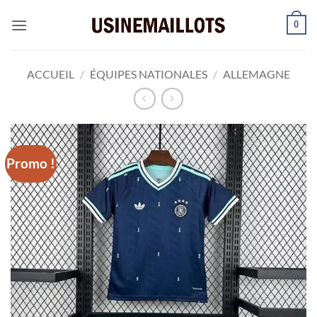
Passer
0
au
contenu
ACCUEIL
/
ÉQUIPES NATIONALES
/
ALLEMAGNE
Promo !