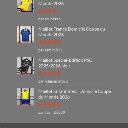
Monde 2026
Note
4
par zouhairab
sur 5
Maillot France Domicile Coupe du
Monde 2026
Note
5
sur
par samir1991
5
Maillot Spécial-Édition PSG
2025/2026 Noir
Note
5
sur
par fatimamatovu
5
Maillot Enfant Bresil Domicile Coupe
du Monde 2026
Note
5
sur
par adamdida29
5