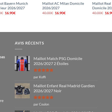
lot Bayern Munich
Maillot AC Milan Domicile
Maillot Real
rieur 2026/2027
2026/2027
Domicile 20
0
€
Le
16.90
€
Le
40.00
€
Le
16.90
€
Le
40.00
€
Le
16.9
prix
prix
prix
prix
prix
initial
actuel
initial
actuel
initi
était :
est :
était :
est :
était
40.00€.
16.90€.
40.00€.
16.90€.
40.0
AVIS RÉCENTS
pas
Maillot Match PSG Domicile
2026/2027 2 Étoiles
Note
5
sur
par Koffi
5
Maillot Enfant Real Madrid Gardien
2026/2027 Noir
tre
Note
5
sur
par Coulon
5