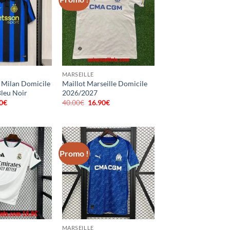
MARSEILLE
r Milan Domicile
Maillot Marseille Domicile
leu Noir
2026/2027
0
€
Le
40.00
€
Le
16.90
€
Le
prix
prix
prix
al
actuel
initial
actuel
 :
est :
était :
est :
0€.
16.90€.
40.00€.
16.90€.
Promo !
MARSEILLE