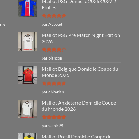
Maillot PSG Domicile 2026/2027 2
Etoiles
Note
5
sur
ous
par Abboud
5
Maillot PSG Pre Match Night Edition
2026
Note
4
par blancon
sur 5
Maillot Belgique Domicile Coupe du
Monde 2026
Note
5
sur
par abkarian
5
Maillot Angleterre Domicile Coupe
du Monde 2026
Note
5
sur
par samir98
5
Maillot Bresil Domicile Coupe du