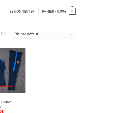
0
SE CONNECTER
PANIER /
0.00
€
ichés
 France
u
0
€
Le