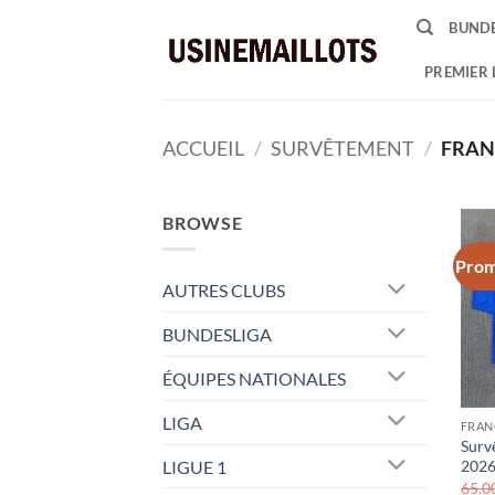
Passer
BUNDE
au
contenu
PREMIER 
ACCUEIL
/
SURVÊTEMENT
/
FRAN
BROWSE
Prom
AUTRES CLUBS
BUNDESLIGA
ÉQUIPES NATIONALES
LIGA
FRAN
Surv
LIGUE 1
2026
65.0