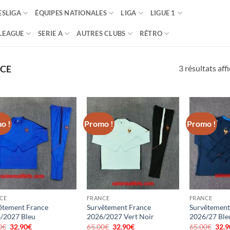
SLIGA
ÉQUIPES NATIONALES
LIGA
LIGUE 1
LEAGUE
SERIE A
AUTRES CLUBS
RÉTRO
3 résultats aff
CE
o !
Promo !
Promo !
CE
FRANCE
FRANCE
êtement France
Survêtement France
Survêtement
/2027 Bleu
2026/2027 Vert Noir
2026/27 Ble
0
€
Le
32.90
€
Le
65.00
€
Le
32.90
€
Le
65.00
€
Le
32.9