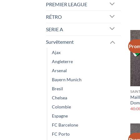
PREMIER LEAGUE
RÉTRO
SERIE A
Survêtement
Prom
Ajax
Angleterre
Arsenal
Bayern Munich
Bresil
SAIN
Maill
Chelsea
Domi
Colombie
40.0
Espagne
FC Barcelone
FC Porto
Prom