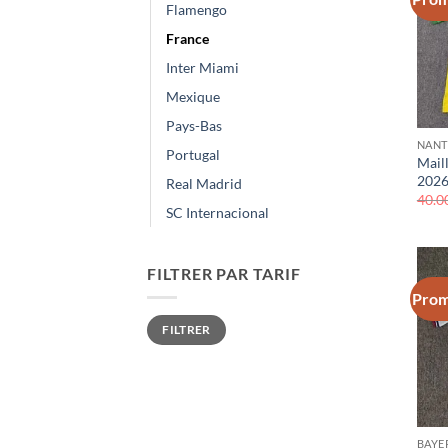
Flamengo
France
Inter Miami
Mexique
Pays-Bas
NANT
Portugal
Mail
2026
Real Madrid
40.0
SC Internacional
FILTRER PAR TARIF
Prom
Prix
Prix
FILTRER
min
max
BAYE