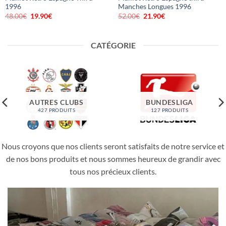
1996
Manches Longues 1996
48.00
€
Le
19.90
€
Le
52.00
€
Le
21.90
€
Le
prix
prix
prix
prix
initial
actuel
initial
actuel
était :
est :
était :
est :
48.00€.
19.90€.
52.00€.
21.90€.
CATÉGORIE
AUTRES CLUBS
BUNDESLIGA
427 PRODUITS
127 PRODUITS
Nous croyons que nos clients seront satisfaits de notre service et
de nos bons produits et nous sommes heureux de grandir avec
tous nos précieux clients.