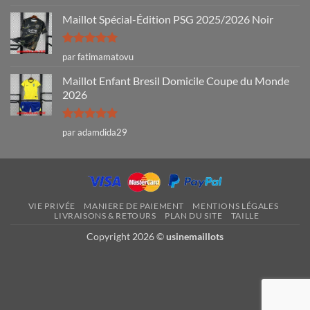
5
Maillot Spécial-Édition PSG 2025/2026 Noir
Note
5
sur
par fatimamatovu
5
Maillot Enfant Bresil Domicile Coupe du Monde
2026
Note
5
sur
par adamdida29
5
VIE PRIVÉE
MANIERE DE PAIEMENT
MENTIONS LÉGALES
LIVRAISONS & RETOURS
PLAN DU SITE
TAILLE
Copyright 2026 ©
usinemaillots