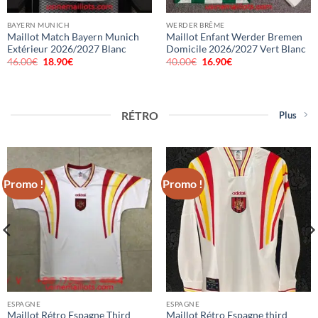
BAYERN MUNICH
WERDER BRÊME
Maillot Match Bayern Munich
Maillot Enfant Werder Bremen
Extérieur 2026/2027 Blanc
Domicile 2026/2027 Vert Blanc
46.00
€
Le
18.90
€
Le
40.00
€
Le
16.90
€
Le
prix
prix
prix
prix
initial
actuel
initial
actuel
était :
est :
était :
est :
46.00€.
18.90€.
40.00€.
16.90€.
RÉTRO
Plus
Promo !
Promo !
ESPAGNE
ESPAGNE
Maillot Rétro Espagne Third
Maillot Rétro Espagne third