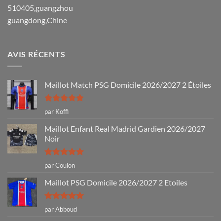
510405,guangzhou
guangdong,Chine
AVIS RÉCENTS
Maillot Match PSG Domicile 2026/2027 2 Étoiles
Note
5
sur
par Koffi
5
Maillot Enfant Real Madrid Gardien 2026/2027
Noir
Note
5
sur
par Coulon
5
Maillot PSG Domicile 2026/2027 2 Etoiles
Note
5
sur
par Abboud
5