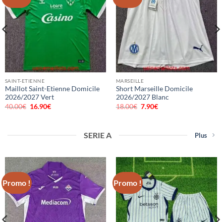
SAINT-ETIENNE
MARSEILLE
Maillot Saint-Etienne Domicile
Short Marseille Domicile
2026/2027 Vert
2026/2027 Blanc
40.00
€
Le
16.90
€
Le
18.00
€
Le
7.90
€
Le
prix
prix
prix
prix
initial
actuel
initial
actuel
était :
est :
était :
est :
40.00€.
16.90€.
18.00€.
7.90€.
SERIE A
Plus
Promo !
Promo !