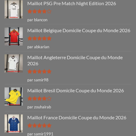
Maillot PSG Pre Match Night Edition 2026
Note
4
par blancon
sur 5
Maillot Belgique Domicile Coupe du Monde 2026
Note
5
sur
par abkarian
5
Maillot Angleterre Domicile Coupe du Monde
2026
Note
5
sur
par samir98
5
Maillot Bresil Domicile Coupe du Monde 2026
Note
4
par zouhairab
sur 5
Maillot France Domicile Coupe du Monde 2026
Note
5
sur
par samir1991