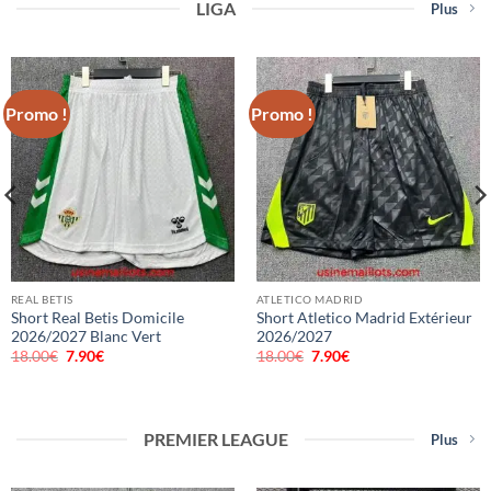
LIGA
Plus
Promo !
Promo !
REAL BETIS
ATLETICO MADRID
Short Real Betis Domicile
Short Atletico Madrid Extérieur
2026/2027 Blanc Vert
2026/2027
18.00
€
Le
7.90
€
Le
18.00
€
Le
7.90
€
Le
prix
prix
prix
prix
initial
actuel
initial
actuel
était :
est :
était :
est :
18.00€.
7.90€.
18.00€.
7.90€.
PREMIER LEAGUE
Plus