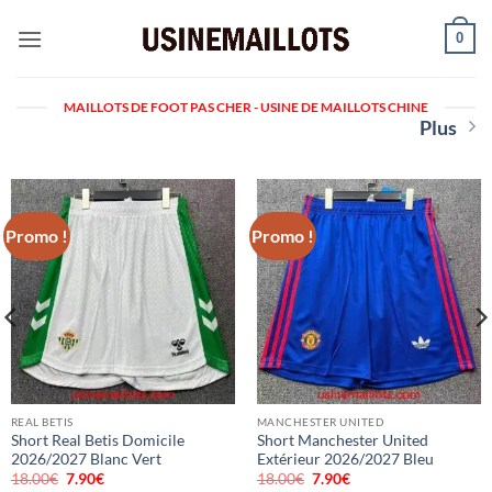
Passer
0
au
contenu
MAILLOTS DE FOOT PAS CHER - USINE DE MAILLOTS CHINE
Plus
Promo !
Promo !
REAL BETIS
MANCHESTER UNITED
Short Real Betis Domicile
Short Manchester United
2026/2027 Blanc Vert
Extérieur 2026/2027 Bleu
18.00
€
Le
7.90
€
Le
18.00
€
Le
7.90
€
Le