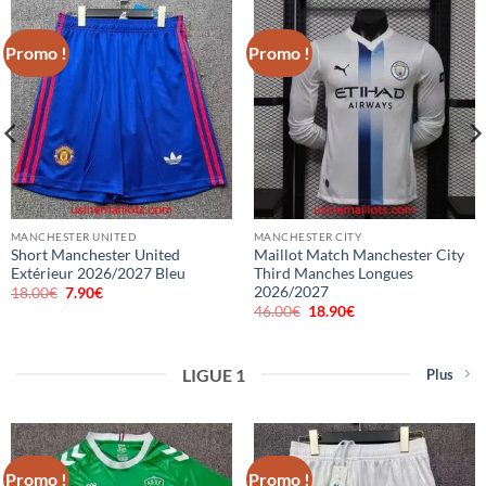
Promo !
Promo !
MANCHESTER UNITED
MANCHESTER CITY
Short Manchester United
Maillot Match Manchester City
Extérieur 2026/2027 Bleu
Third Manches Longues
2026/2027
18.00
€
Le
7.90
€
Le
prix
prix
46.00
€
Le
18.90
€
Le
initial
actuel
prix
prix
était :
est :
initial
actuel
18.00€.
7.90€.
était :
est :
46.00€.
18.90€.
LIGUE 1
Plus
Promo !
Promo !