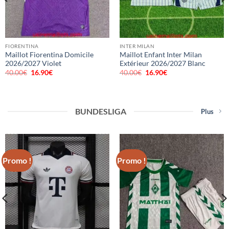
FIORENTINA
INTER MILAN
Maillot Fiorentina Domicile
Maillot Enfant Inter Milan
2026/2027 Violet
Extérieur 2026/2027 Blanc
40.00
€
Le
16.90
€
Le
40.00
€
Le
16.90
€
Le
prix
prix
prix
prix
initial
actuel
initial
actuel
était :
est :
était :
est :
40.00€.
16.90€.
40.00€.
16.90€.
BUNDESLIGA
Plus
Promo !
Promo !