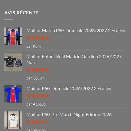
AVIS RÉCENTS
Maillot Match PSG Domicile 2026/2027 2 Étoiles
Note
5
sur
par Koffi
5
Maillot Enfant Real Madrid Gardien 2026/2027
Noir
Note
5
sur
par Coulon
5
Maillot PSG Domicile 2026/2027 2 Etoiles
Note
5
sur
par Abboud
5
Maillot PSG Pre Match Night Edition 2026
Note
4
par blancon