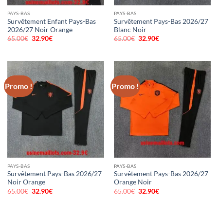
PAYS-BAS
PAYS-BAS
Survêtement Enfant Pays-Bas
Survêtement Pays-Bas 2026/27
2026/27 Noir Orange
Blanc Noir
65.00
€
Le
32.90
€
Le
65.00
€
Le
32.90
€
Le
prix
prix
prix
prix
initial
actuel
initial
actuel
était :
est :
était :
est :
65.00€.
32.90€.
65.00€.
32.90€.
Promo !
Promo !
PAYS-BAS
PAYS-BAS
Survêtement Pays-Bas 2026/27
Survêtement Pays-Bas 2026/27
Noir Orange
Orange Noir
65.00
€
Le
32.90
€
Le
65.00
€
Le
32.90
€
Le
prix
prix
prix
prix
initial
actuel
initial
actuel
était :
est :
était :
est :
65.00€.
32.90€.
65.00€.
32.90€.