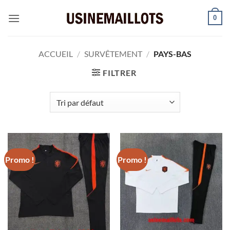
Passer
0
au
contenu
ACCUEIL
/
SURVÊTEMENT
/
PAYS-BAS
FILTRER
Promo !
Promo !