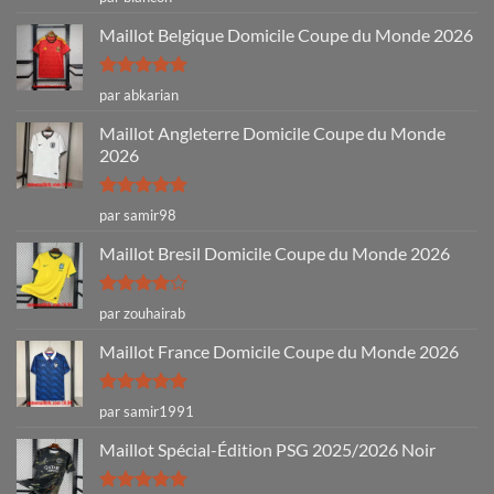
sur 5
Maillot Belgique Domicile Coupe du Monde 2026
Note
5
sur
par abkarian
5
Maillot Angleterre Domicile Coupe du Monde
2026
Note
5
sur
par samir98
5
Maillot Bresil Domicile Coupe du Monde 2026
Note
4
par zouhairab
sur 5
Maillot France Domicile Coupe du Monde 2026
Note
5
sur
par samir1991
5
Maillot Spécial-Édition PSG 2025/2026 Noir