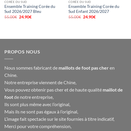
CORÉE DU SUD
CORÉE DU SUD
Ensemble Training Corée du
Ensemble Training Corée du
Sud 2026/2027 Bleu
Sud Enfant 2026/2027
55.00
€
Le
24.90
€
Le
55.00
€
Le
24.90
€
Le
prix
prix
prix
prix
initial
actuel
initial
actuel
était :
est :
était :
est :
55.00€.
24.90€.
55.00€.
24.90€.
PROPOS NOUS
Nous sommes fabricant de
maillots de foot pas cher
en
Chine.
Notre entreprise viennent de Chine,
Vous pouvez obtenir pas cher et de haute qualité
maillot de
foot
de notre entreprise,
Ils sont plus même avec l’original,
Mais ils ne sont pas égaux à l’original,
L’image fait spectacle sur le site fournies à titre indicatif,
Merci pour votre compréhension,