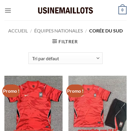
Passer
0
au
contenu
ACCUEIL
/
ÉQUIPES NATIONALES
/
CORÉE DU SUD
FILTRER
Promo !
Promo !