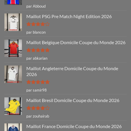
Note
5
sur
par Abboud
5
Maillot PSG Pre Match Night Edition 2026
Note
4
par blancon
sur 5
Maillot Belgique Domicile Coupe du Monde 2026
Note
5
sur
par abkarian
5
Maillot Angleterre Domicile Coupe du Monde
2026
Note
5
sur
par samir98
5
Maillot Bresil Domicile Coupe du Monde 2026
Note
4
par zouhairab
sur 5
Maillot France Domicile Coupe du Monde 2026