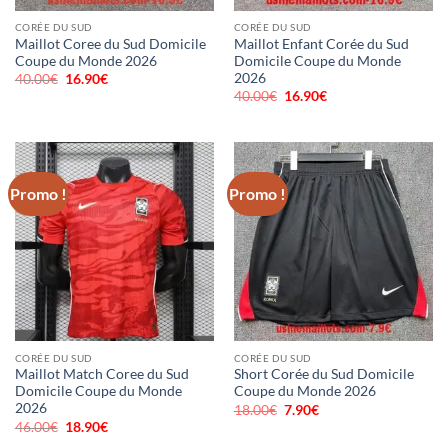
CORÉE DU SUD
CORÉE DU SUD
Maillot Coree du Sud Domicile
Maillot Enfant Corée du Sud
Coupe du Monde 2026
Domicile Coupe du Monde
2026
40.00
€
Le
16.90
€
Le
prix
prix
40.00
€
Le
16.90
€
Le
initial
actuel
prix
prix
était :
est :
initial
actuel
40.00€.
16.90€.
était :
est :
40.00€.
16.90€.
Promo !
Promo !
CORÉE DU SUD
CORÉE DU SUD
Maillot Match Coree du Sud
Short Corée du Sud Domicile
Domicile Coupe du Monde
Coupe du Monde 2026
2026
18.00
€
Le
7.90
€
Le
prix
prix
46.00
€
Le
18.90
€
Le
initial
actuel
prix
prix