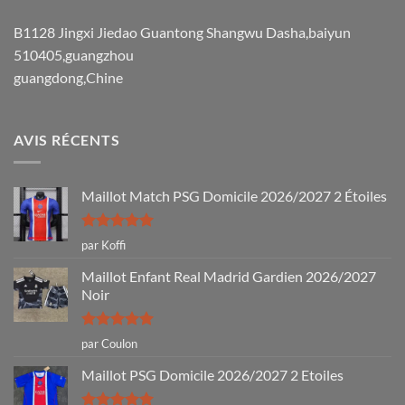
B1128 Jingxi Jiedao Guantong Shangwu Dasha,baiyun
510405,guangzhou
guangdong,Chine
AVIS RÉCENTS
Maillot Match PSG Domicile 2026/2027 2 Étoiles
Note
5
sur
par Koffi
5
Maillot Enfant Real Madrid Gardien 2026/2027
Noir
Note
5
sur
par Coulon
5
Maillot PSG Domicile 2026/2027 2 Etoiles