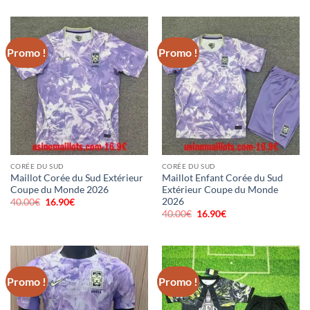
était :
est :
initial
actuel
18.00€.
7.90€.
était :
est :
46.00€.
18.90€.
Promo !
Promo !
CORÉE DU SUD
CORÉE DU SUD
Maillot Corée du Sud Extérieur
Maillot Enfant Corée du Sud
Coupe du Monde 2026
Extérieur Coupe du Monde
2026
40.00
€
Le
16.90
€
Le
prix
prix
40.00
€
Le
16.90
€
Le
initial
actuel
prix
prix
était :
est :
initial
actuel
40.00€.
16.90€.
était :
est :
40.00€.
16.90€.
Promo !
Promo !