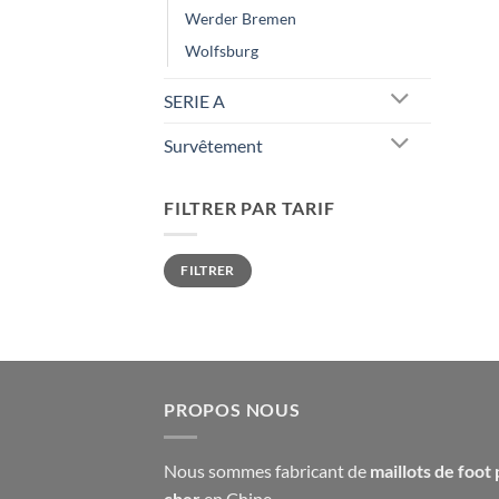
Werder Bremen
Wolfsburg
SERIE A
Survêtement
FILTRER PAR TARIF
Prix
Prix
FILTRER
min
max
PROPOS NOUS
Nous sommes fabricant de
maillots de foot 
cher
en Chine.