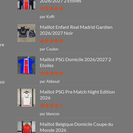
2026/2027 2 Étoiles
Note
5
sur
par Koffi
5
Maillot Enfant Real Madrid Gardien
2026/2027 Noir
tre
Note
5
sur
par Coulon
5
Maillot PSG Domicile 2026/2027 2
Etoiles
Note
5
sur
ous
par Abboud
5
Maillot PSG Pre Match Night Edition
2026
Note
4
par blancon
sur 5
Maillot Belgique Domicile Coupe du
Monde 2026