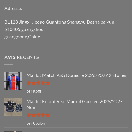
Adresse:
B1128 Jingxi Jiedao Guantong Shangwu Dasha,baiyun
510405,guangzhou
guangdong,Chine
AVIS RÉCENTS
Maillot Match PSG Domicile 2026/2027 2 Étoiles
Note
5
sur
par Koffi
5
Maillot Enfant Real Madrid Gardien 2026/2027
Noir
Note
5
sur
par Coulon
5