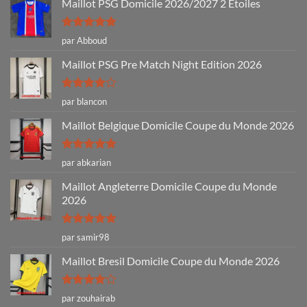
Maillot PSG Domicile 2026/2027 2 Etoiles
Note
5
sur
par Abboud
5
Maillot PSG Pre Match Night Edition 2026
Note
4
par blancon
sur 5
Maillot Belgique Domicile Coupe du Monde 2026
Note
5
sur
par abkarian
5
Maillot Angleterre Domicile Coupe du Monde
2026
Note
5
sur
par samir98
5
Maillot Bresil Domicile Coupe du Monde 2026
Note
4
par zouhairab
sur 5