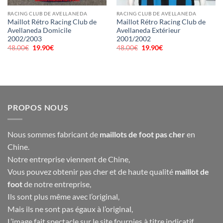
RACING CLUB DE AVELLANEDA
RACING CLUB DE AVELLANEDA
Maillot Rétro Racing Club de
Maillot Rétro Racing Club de
Avellaneda Domicile
Avellaneda Extérieur
2002/2003
2001/2002
48.00
€
Le
19.90
€
Le
48.00
€
Le
19.90
€
Le
prix
prix
prix
prix
initial
actuel
initial
actuel
était :
est :
était :
est :
48.00€.
19.90€.
48.00€.
19.90€.
PROPOS NOUS
Nous sommes fabricant de
maillots de foot pas cher
en
Chine.
Notre entreprise viennent de Chine,
Vous pouvez obtenir pas cher et de haute qualité
maillot de
foot
de notre entreprise,
Ils sont plus même avec l’original,
Mais ils ne sont pas égaux à l’original,
L’image fait spectacle sur le site fournies à titre indicatif,