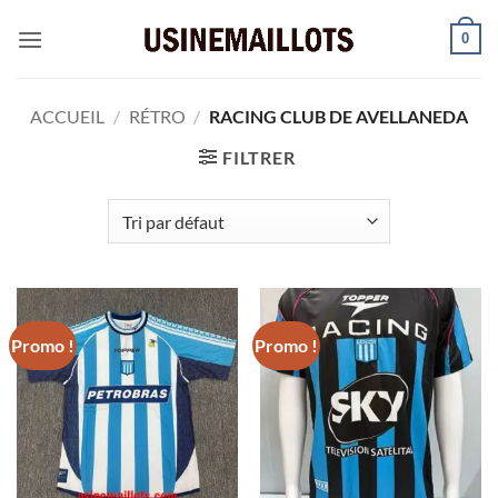
Passer
0
au
contenu
ACCUEIL
/
RÉTRO
/
RACING CLUB DE AVELLANEDA
FILTRER
Promo !
Promo !