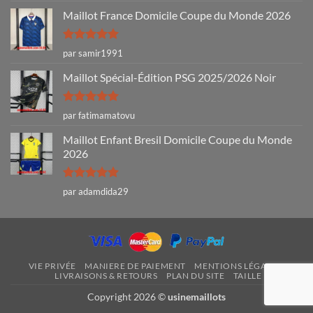
Maillot France Domicile Coupe du Monde 2026
Note
5
sur
par samir1991
5
Maillot Spécial-Édition PSG 2025/2026 Noir
Note
5
sur
par fatimamatovu
5
Maillot Enfant Bresil Domicile Coupe du Monde
2026
Note
5
sur
par adamdida29
5
VIE PRIVÉE
MANIERE DE PAIEMENT
MENTIONS LÉGALES
LIVRAISONS & RETOURS
PLAN DU SITE
TAILLE
Copyright 2026 ©
usinemaillots