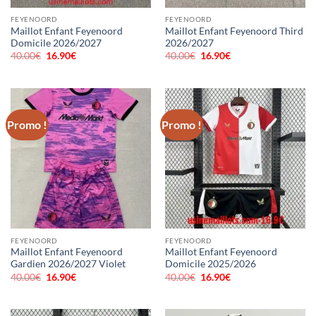
FEYENOORD
FEYENOORD
Maillot Enfant Feyenoord
Maillot Enfant Feyenoord Third
Domicile 2026/2027
2026/2027
40.00
€
Le
16.90
€
Le
40.00
€
Le
16.90
€
Le
prix
prix
prix
prix
initial
actuel
initial
actuel
était :
est :
était :
est :
40.00€.
16.90€.
40.00€.
16.90€.
Promo !
Promo !
FEYENOORD
FEYENOORD
Maillot Enfant Feyenoord
Maillot Enfant Feyenoord
Gardien 2026/2027 Violet
Domicile 2025/2026
40.00
€
Le
16.90
€
Le
40.00
€
Le
16.90
€
Le
prix
prix
prix
prix
initial
actuel
initial
actuel
était :
est :
était :
est :
40.00€.
16.90€.
40.00€.
16.90€.