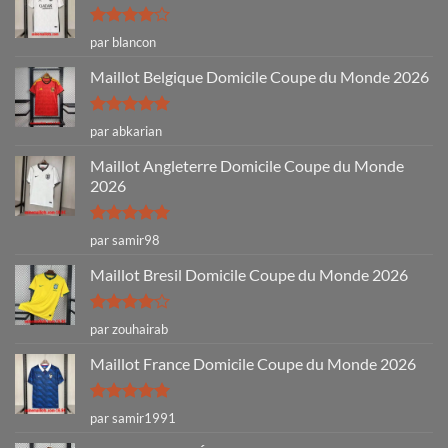
Note
4
par blancon
sur 5
Maillot Belgique Domicile Coupe du Monde 2026
Note
5
sur
par abkarian
5
Maillot Angleterre Domicile Coupe du Monde
2026
Note
5
sur
par samir98
5
Maillot Bresil Domicile Coupe du Monde 2026
Note
4
par zouhairab
sur 5
Maillot France Domicile Coupe du Monde 2026
Note
5
sur
par samir1991
5