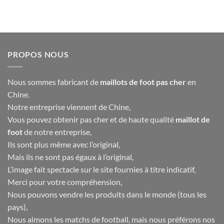
prix
prix
prix
prix
initial
actuel
initial
actuel
était :
est :
était :
est :
40.00€.
16.90€.
40.00€.
16.90€.
PROPOS NOUS
Nous sommes fabricant de
maillots de foot pas cher
en
Chine.
Notre entreprise viennent de Chine,
Vous pouvez obtenir pas cher et de haute qualité
maillot de
foot
de notre entreprise,
Ils sont plus même avec l’original,
Mais ils ne sont pas égaux à l’original,
L’image fait spectacle sur le site fournies à titre indicatif,
Merci pour votre compréhension,
Nous pouvons vendre les produits dans le monde (tous les
pays),
Nous aimons les matchs de football, mais nous préférons nos