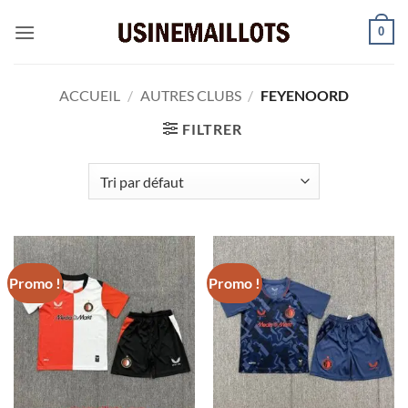
Passer
0
au
contenu
ACCUEIL
/
AUTRES CLUBS
/
FEYENOORD
FILTRER
Promo !
Promo !