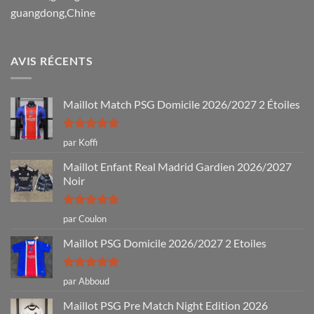
guangdong,Chine
AVIS RÉCENTS
Maillot Match PSG Domicile 2026/2027 2 Étoiles
Note
5
sur
par Koffi
5
Maillot Enfant Real Madrid Gardien 2026/2027
Noir
Note
5
sur
par Coulon
5
Maillot PSG Domicile 2026/2027 2 Etoiles
Note
5
sur
par Abboud
5
Maillot PSG Pre Match Night Edition 2026