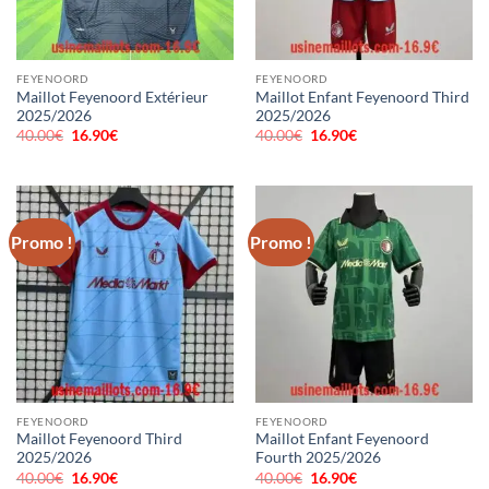
FEYENOORD
FEYENOORD
Maillot Feyenoord Extérieur
Maillot Enfant Feyenoord Third
2025/2026
2025/2026
40.00
€
Le
16.90
€
Le
40.00
€
Le
16.90
€
Le
prix
prix
prix
prix
initial
actuel
initial
actuel
était :
est :
était :
est :
40.00€.
16.90€.
40.00€.
16.90€.
Promo !
Promo !
FEYENOORD
FEYENOORD
Maillot Feyenoord Third
Maillot Enfant Feyenoord
2025/2026
Fourth 2025/2026
40.00
€
Le
16.90
€
Le
40.00
€
Le
16.90
€
Le