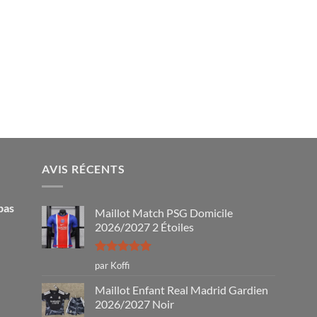
AVIS RÉCENTS
pas
Maillot Match PSG Domicile
2026/2027 2 Étoiles
Note
5
sur
par Koffi
5
Maillot Enfant Real Madrid Gardien
2026/2027 Noir