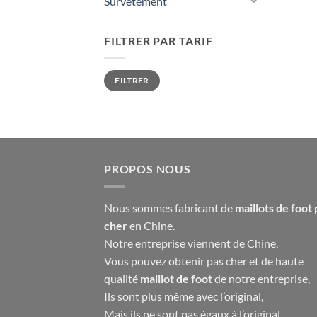
Survêtement
FILTRER PAR TARIF
Prix
Prix
FILTRER
min
max
PROPOS NOUS
Nous sommes fabricant de
maillots de foot 
cher
en Chine.
Notre entreprise viennent de Chine,
Vous pouvez obtenir pas cher et de haute
qualité
maillot de foot
de notre entreprise,
Ils sont plus même avec l’original,
Mais ils ne sont pas égaux à l’original,