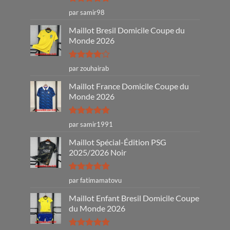
Note
5
sur
par samir98
5
Maillot Bresil Domicile Coupe du
Monde 2026
Note
4
par zouhairab
sur 5
Maillot France Domicile Coupe du
Monde 2026
Note
5
sur
par samir1991
5
Maillot Spécial-Édition PSG
2025/2026 Noir
Note
5
sur
par fatimamatovu
5
Maillot Enfant Bresil Domicile Coupe
du Monde 2026