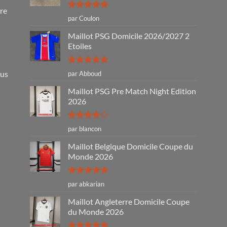
tre
Note
5
sur
par Coulon
5
Maillot PSG Domicile 2026/2027 2
Etoiles
Note
5
sur
ous
par Abboud
5
Maillot PSG Pre Match Night Edition
2026
Note
4
par blancon
sur 5
Maillot Belgique Domicile Coupe du
Monde 2026
Note
5
sur
par abkarian
5
Maillot Angleterre Domicile Coupe
du Monde 2026