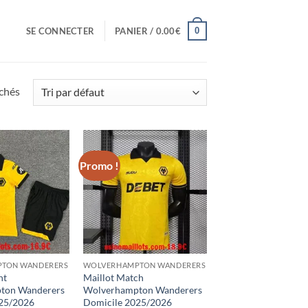
0
SE CONNECTER
PANIER /
0.00
€
ichés
Promo !
TON WANDERERS
WOLVERHAMPTON WANDERERS
nt
Maillot Match
ton Wanderers
Wolverhampton Wanderers
25/2026
Domicile 2025/2026