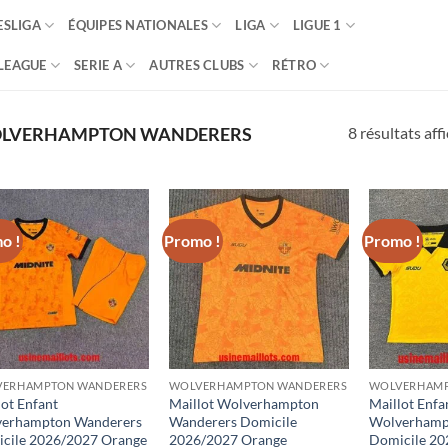
SLIGA
ÉQUIPES NATIONALES
LIGA
LIGUE 1
LEAGUE
SERIE A
AUTRES CLUBS
RÉTRO
8 résultats aff
LVERHAMPTON WANDERERS
o !
Promo !
Promo !
ERHAMPTON WANDERERS
WOLVERHAMPTON WANDERERS
WOLVERHAMP
lot Enfant
Maillot Wolverhampton
Maillot Enfa
erhampton Wanderers
Wanderers Domicile
Wolverhamp
cile 2026/2027 Orange
2026/2027 Orange
Domicile 20