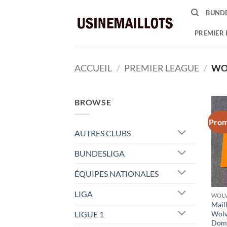
Passer
BUNDE
au
contenu
PREMIER 
ACCUEIL
/
PREMIER LEAGUE
/
WO
BROWSE
Prom
AUTRES CLUBS
BUNDESLIGA
ÉQUIPES NATIONALES
LIGA
WOLV
Mail
LIGUE 1
Wolv
Domi