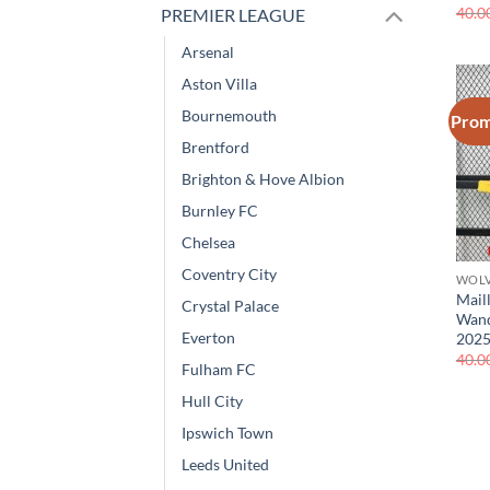
40.0
PREMIER LEAGUE
Arsenal
Aston Villa
Bournemouth
Prom
Brentford
Brighton & Hove Albion
Burnley FC
Chelsea
Coventry City
WOLV
Mail
Crystal Palace
Wand
Everton
2025
40.0
Fulham FC
Hull City
Ipswich Town
Leeds United