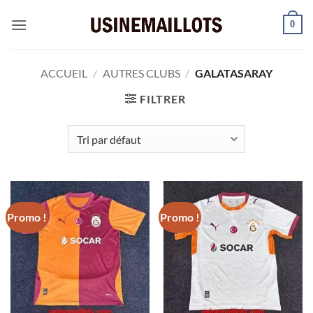
Passer
0
au
contenu
ACCUEIL
/
AUTRES CLUBS
/
GALATASARAY
FILTRER
Promo !
Promo !