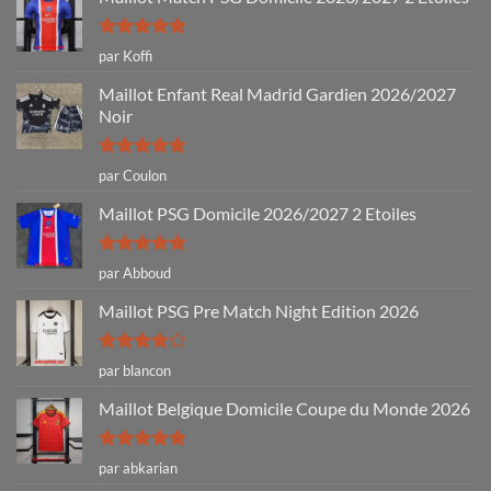
Note
5
sur
par Koffi
5
Maillot Enfant Real Madrid Gardien 2026/2027
Noir
Note
5
sur
par Coulon
5
Maillot PSG Domicile 2026/2027 2 Etoiles
Note
5
sur
par Abboud
5
Maillot PSG Pre Match Night Edition 2026
Note
4
par blancon
sur 5
Maillot Belgique Domicile Coupe du Monde 2026
Note
5
sur
par abkarian
5