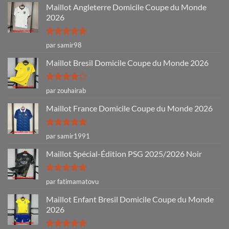
Maillot Angleterre Domicile Coupe du Monde
2026
Note
5
sur
par samir98
5
Maillot Bresil Domicile Coupe du Monde 2026
Note
4
par zouhairab
sur 5
Maillot France Domicile Coupe du Monde 2026
Note
5
sur
par samir1991
5
Maillot Spécial-Édition PSG 2025/2026 Noir
Note
5
sur
par fatimamatovu
5
Maillot Enfant Bresil Domicile Coupe du Monde
2026