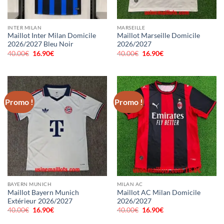
INTER MILAN
MARSEILLE
Maillot Inter Milan Domicile
Maillot Marseille Domicile
2026/2027 Bleu Noir
2026/2027
40.00
€
Le
16.90
€
Le
40.00
€
Le
16.90
€
Le
prix
prix
prix
prix
initial
actuel
initial
actuel
était :
est :
était :
est :
40.00€.
16.90€.
40.00€.
16.90€.
Promo !
Promo !
BAYERN MUNICH
MILAN AC
Maillot Bayern Munich
Maillot AC Milan Domicile
Extérieur 2026/2027
2026/2027
40.00
€
Le
16.90
€
Le
40.00
€
Le
16.90
€
Le
prix
prix
prix
prix
initial
actuel
initial
actuel