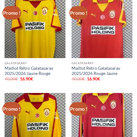
Promo !
Promo !
GALATASARAY
GALATASARAY
Maillot Rétro Galatasaray
Maillot Rétro Galatasaray
2025/2026 Jaune Rouge
2025/2026 Rouge Jaune
40.00
€
Le
16.90
€
Le
40.00
€
Le
16.90
€
Le
prix
prix
prix
prix
initial
actuel
initial
actuel
était :
est :
était :
est :
40.00€.
16.90€.
40.00€.
16.90€.
Promo !
Promo !