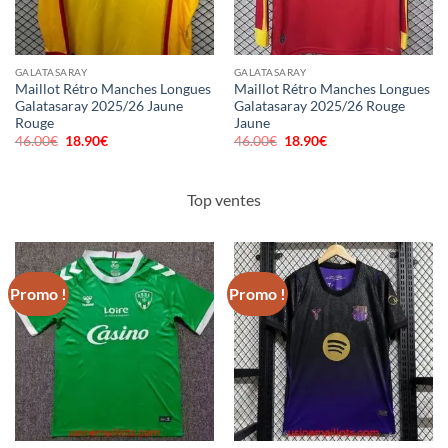
GALATASARAY
GALATASARAY
Maillot Rétro Manches Longues
Maillot Rétro Manches Longues
Galatasaray 2025/26 Jaune
Galatasaray 2025/26 Rouge
Rouge
Jaune
46.00
€
Le
18.90
€
Le
46.00
€
Le
18.90
€
Le
prix
prix
prix
prix
initial
actuel
initial
actuel
était :
est :
était :
est :
46.00€.
18.90€.
46.00€.
18.90€.
Top ventes
Promo !
Promo !