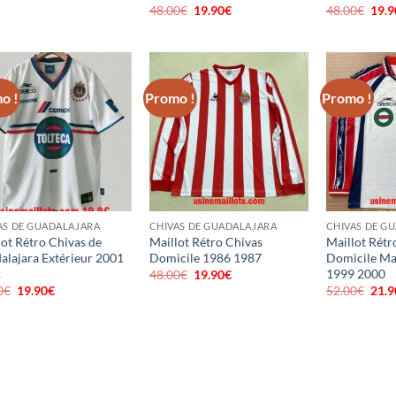
prix
prix
48.00
€
Le
19.90
€
Le
48.00
€
Le
19.9
initial
actuel
prix
prix
prix
était :
est :
initial
actuel
initi
48.00€.
19.90€.
était :
est :
était
48.00€.
19.90€.
48.0
o !
Promo !
Promo !
AS DE GUADALAJARA
CHIVAS DE GUADALAJARA
CHIVAS DE G
lot Rétro Chivas de
Maillot Rétro Chivas
Maillot Rétr
alajara Extérieur 2001
Domicile 1986 1987
Domicile Ma
2
1999 2000
48.00
€
Le
19.90
€
Le
prix
prix
0
€
Le
19.90
€
Le
52.00
€
Le
21.9
initial
actuel
prix
prix
prix
était :
est :
initial
actuel
initi
48.00€.
19.90€.
était :
est :
était
48.00€.
19.90€.
52.0