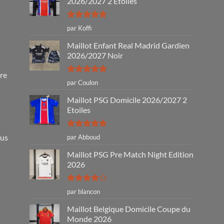
2026/2027 2 Étoiles
Note
5
sur
par Koffi
5
Maillot Enfant Real Madrid Gardien
2026/2027 Noir
tre
Note
5
sur
par Coulon
5
Maillot PSG Domicile 2026/2027 2
Etoiles
Note
5
sur
ous
par Abboud
5
Maillot PSG Pre Match Night Edition
2026
Note
4
par blancon
sur 5
Maillot Belgique Domicile Coupe du
Monde 2026