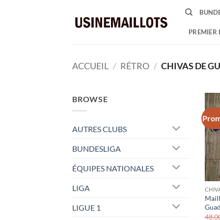
Passer
BUNDE
au
contenu
PREMIER 
ACCUEIL
/
RÉTRO
/
CHIVAS DE G
BROWSE
Prom
AUTRES CLUBS
BUNDESLIGA
ÉQUIPES NATIONALES
LIGA
CHIV
Mail
LIGUE 1
Guad
48.0