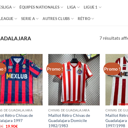
SLIGA
ÉQUIPES NATIONALES
LIGA
LIGUE 1
LEAGUE
SERIE A
AUTRES CLUBS
RÉTRO
7 résultats aff
UADALAJARA
o !
Promo !
Promo !
AS DE GUADALAJARA
CHIVAS DE GUADALAJARA
CHIVAS DE G
lot Rétro Chivas de
Maillot Rétro Chivas de
Maillot Rétr
alajara 1997
Guadalajara Domicile
Guadalajara
1982/1983
1997/1998
0
€
Le
19.90
€
Le