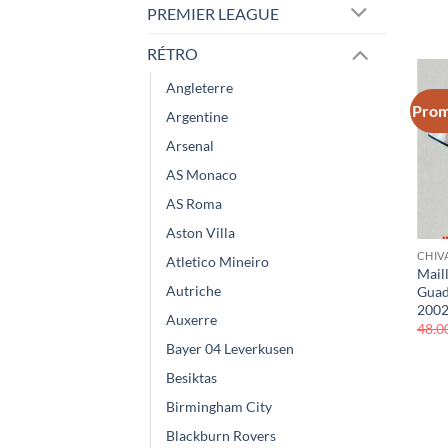
PREMIER LEAGUE
RÉTRO
Angleterre
Prom
Argentine
Arsenal
AS Monaco
AS Roma
Aston Villa
CHIV
Atletico Mineiro
Mail
Autriche
Guad
200
Auxerre
48.0
Bayer 04 Leverkusen
Besiktas
Birmingham City
Blackburn Rovers