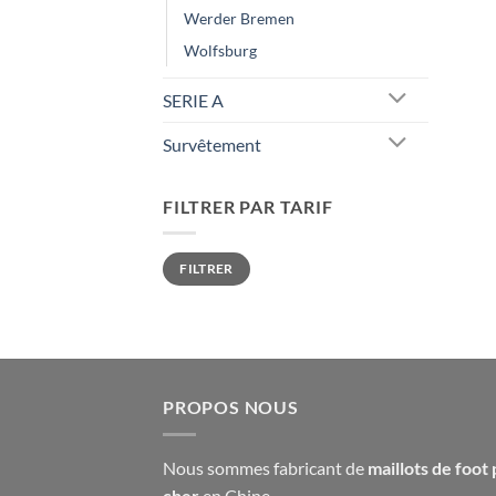
Werder Bremen
Wolfsburg
SERIE A
Survêtement
FILTRER PAR TARIF
Prix
Prix
FILTRER
min
max
PROPOS NOUS
Nous sommes fabricant de
maillots de foot 
cher
en Chine.